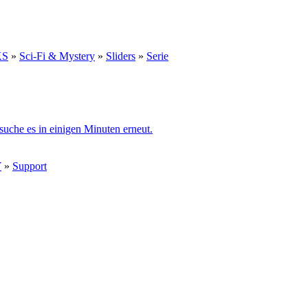
KS
»
Sci-Fi & Mystery
»
Sliders
»
Serie
rsuche es in einigen Minuten erneut.
Y
»
Support