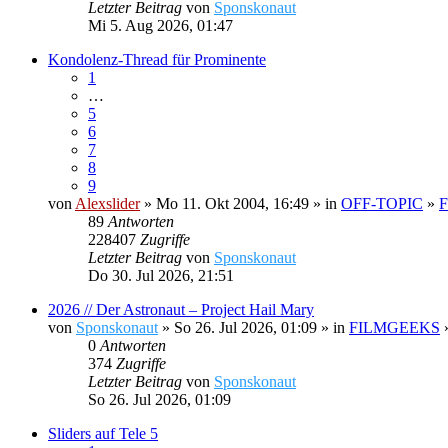
Letzter Beitrag
von
Sponskonaut
Mi 5. Aug 2026, 01:47
Kondolenz-Thread für Prominente
1
…
5
6
7
8
9
von
Alexslider
» Mo 11. Okt 2004, 16:49 » in
OFF-TOPIC
»
F
89
Antworten
228407
Zugriffe
Letzter Beitrag
von
Sponskonaut
Do 30. Jul 2026, 21:51
2026 // Der Astronaut – Project Hail Mary
von
Sponskonaut
» So 26. Jul 2026, 01:09 » in
FILMGEEKS
0
Antworten
374
Zugriffe
Letzter Beitrag
von
Sponskonaut
So 26. Jul 2026, 01:09
Sliders auf Tele 5