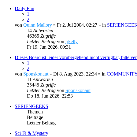
Daily Fun
1
2
von
Quinn Mallory
» Fr 2. Jul 2004, 02:27 » in
SERIENGEE
14
Antworten
46365
Zugriffe
Letzter Beitrag
von
rjkelly
Fr 19. Jun 2026, 00:31
Dieses Board ist leider vorübergehend nicht verfügbar, bitte ve
1
2
von
Sponskonaut
» Di 8. Aug 2023, 22:34 » in
COMMUNIT
11
Antworten
35445
Zugriffe
Letzter Beitrag
von
Sponskonaut
Do 18. Jun 2026, 22:53
SERIENGEEKS
Themen
Beiträge
Letzter Beitrag
Sci-Fi & Mystery