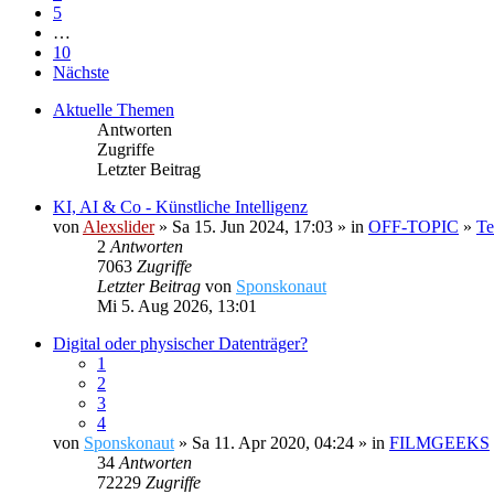
5
…
10
Nächste
Aktuelle Themen
Antworten
Zugriffe
Letzter Beitrag
KI, AI & Co - Künstliche Intelligenz
von
Alexslider
» Sa 15. Jun 2024, 17:03 » in
OFF-TOPIC
»
Te
2
Antworten
7063
Zugriffe
Letzter Beitrag
von
Sponskonaut
Mi 5. Aug 2026, 13:01
Digital oder physischer Datenträger?
1
2
3
4
von
Sponskonaut
» Sa 11. Apr 2020, 04:24 » in
FILMGEEKS
34
Antworten
72229
Zugriffe