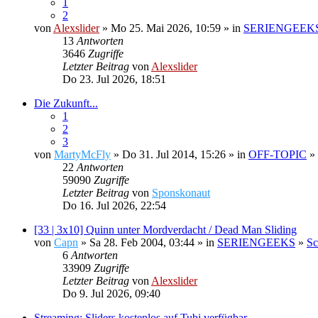
1
2
von
Alexslider
» Mo 25. Mai 2026, 10:59 » in
SERIENGEEK
13
Antworten
3646
Zugriffe
Letzter Beitrag
von
Alexslider
Do 23. Jul 2026, 18:51
Die Zukunft...
1
2
3
von
MartyMcFly
» Do 31. Jul 2014, 15:26 » in
OFF-TOPIC
»
22
Antworten
59090
Zugriffe
Letzter Beitrag
von
Sponskonaut
Do 16. Jul 2026, 22:54
[33 | 3x10] Quinn unter Mordverdacht / Dead Man Sliding
von
Capn
» Sa 28. Feb 2004, 03:44 » in
SERIENGEEKS
»
Sc
6
Antworten
33909
Zugriffe
Letzter Beitrag
von
Alexslider
Do 9. Jul 2026, 09:40
Streaming: Sliders kostenlos auf Tubi verfügbar