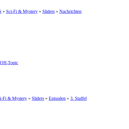
S
»
Sci-Fi & Mystery
»
Sliders
»
Nachrichten
Off-Topic
i-Fi & Mystery
»
Sliders
»
Episoden
»
3. Staffel