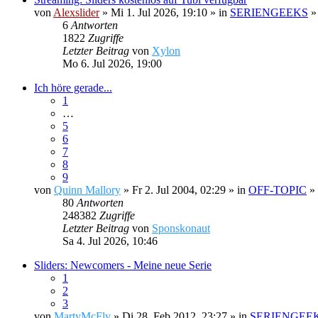
von
Alexslider
» Mi 1. Jul 2026, 19:10 » in
SERIENGEEKS
6
Antworten
1822
Zugriffe
Letzter Beitrag
von
Xylon
Mo 6. Jul 2026, 19:00
Ich höre gerade...
1
…
5
6
7
8
9
von
Quinn Mallory
» Fr 2. Jul 2004, 02:29 » in
OFF-TOPIC
»
80
Antworten
248382
Zugriffe
Letzter Beitrag
von
Sponskonaut
Sa 4. Jul 2026, 10:46
Sliders: Newcomers - Meine neue Serie
1
2
3
von
MartyMcFly
» Di 28. Feb 2012, 23:27 » in
SERIENGEE