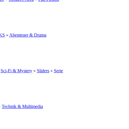
KS
»
Abenteuer & Drama
»
Sci-Fi & Mystery
»
Sliders
»
Serie
»
Technik & Multimedia