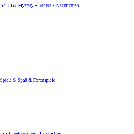
»
Sci-Fi & Mystery
»
Sliders
»
Nachrichten
Spiele & Spaß & Forenspiele
KS
»
Creative Area
»
Fan Fiction