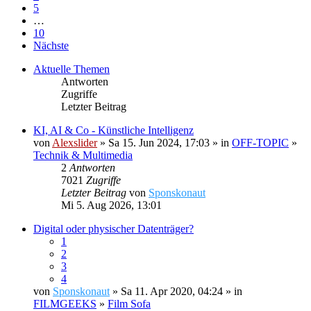
5
…
10
Nächste
Aktuelle Themen
Antworten
Zugriffe
Letzter Beitrag
KI, AI & Co - Künstliche Intelligenz
von
Alexslider
» Sa 15. Jun 2024, 17:03 » in
OFF-TOPIC
»
Technik & Multimedia
2
Antworten
7021
Zugriffe
Letzter Beitrag
von
Sponskonaut
Mi 5. Aug 2026, 13:01
Digital oder physischer Datenträger?
1
2
3
4
von
Sponskonaut
» Sa 11. Apr 2020, 04:24 » in
FILMGEEKS
»
Film Sofa