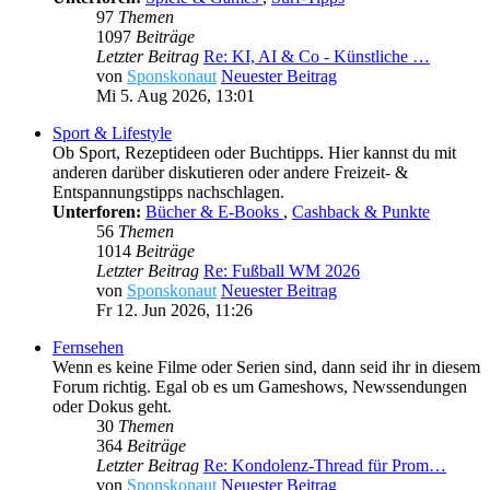
97
Themen
1097
Beiträge
Letzter Beitrag
Re: KI, AI & Co - Künstliche …
von
Sponskonaut
Neuester Beitrag
Mi 5. Aug 2026, 13:01
Sport & Lifestyle
Ob Sport, Rezeptideen oder Buchtipps. Hier kannst du mit
anderen darüber diskutieren oder andere Freizeit- &
Entspannungstipps nachschlagen.
Unterforen:
Bücher & E-Books
,
Cashback & Punkte
56
Themen
1014
Beiträge
Letzter Beitrag
Re: Fußball WM 2026
von
Sponskonaut
Neuester Beitrag
Fr 12. Jun 2026, 11:26
Fernsehen
Wenn es keine Filme oder Serien sind, dann seid ihr in diesem
Forum richtig. Egal ob es um Gameshows, Newssendungen
oder Dokus geht.
30
Themen
364
Beiträge
Letzter Beitrag
Re: Kondolenz-Thread für Prom…
von
Sponskonaut
Neuester Beitrag