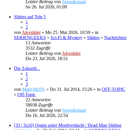
Letzter Beitrag
von
Sponskonaut
So 26. Jul 2026, 01:09
Sliders auf Tele 5
1
2
von
Alexslider
» Mo 25. Mai 2026, 10:59 » in
SERIENGEEKS
»
Sci-Fi & Mystery
»
Sliders
»
Nachrichten
13
Antworten
3532
Zugriffe
Letzter Beitrag
von
Alexslider
Do 23. Jul 2026, 18:51
Die Zukunft...
1
2
3
von
MartyMcFly
» Do 31. Jul 2014, 15:26 » in
OFF-TOPIC
»
Off-Topic
22
Antworten
58938
Zugriffe
Letzter Beitrag
von
Sponskonaut
Do 16. Jul 2026, 22:54
[33 | 3x10] Quinn unter Mordverdacht / Dead Man Sliding