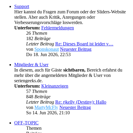
Support
Hier kannst du Fragen zum Forum oder der Sliders-Website
stellen. Aber auch Kritik, Anregungen oder
Verbesserungsvorschläge loswerden.
Unterforum:
Fehlermeldungen
26
Themen
182
Beiträge
Letzter Beitrag
Re: Dieses Board ist leider v…
von
Sponskonaut
Neuester Beitrag
Do 18. Jun 2026, 22:53
Mitglieder & User
In diesem, auch für Gäste
sichtbaren,
Bereich erfahrst du
mehr über die angemeldeten Mitglieder & User von
seriengeeks.de.
Unterforum:
Kleinanzeigen
57
Themen
848
Beiträge
Letzter Beitrag
Re: rjkelly (Destiny): Hallo
von
MartyMcFly
Neuester Beitrag
So 14. Jun 2026, 21:10
OFF-TOPIC
Themen