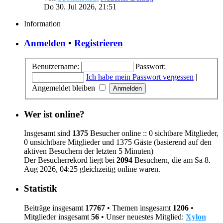
Do 30. Jul 2026, 21:51
Information
Anmelden
•
Registrieren
Benutzername:
Passwort:
Ich habe mein Passwort vergessen
|
Angemeldet bleiben
Wer ist online?
Insgesamt sind
1375
Besucher online :: 0 sichtbare Mitglieder,
0 unsichtbare Mitglieder und 1375 Gäste (basierend auf den
aktiven Besuchern der letzten 5 Minuten)
Der Besucherrekord liegt bei
2094
Besuchern, die am Sa 8.
Aug 2026, 04:25 gleichzeitig online waren.
Statistik
Beiträge insgesamt
17767
• Themen insgesamt
1206
•
Mitglieder insgesamt
56
• Unser neuestes Mitglied:
Xylon