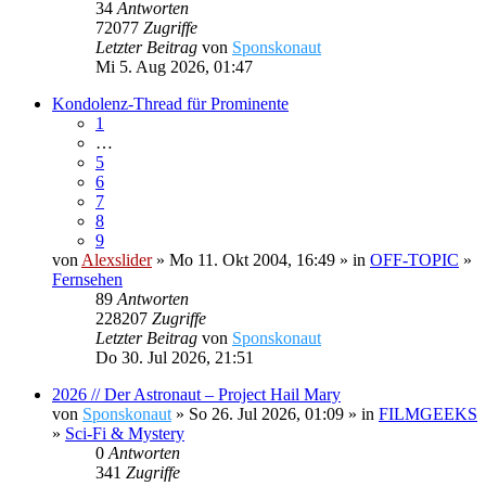
34
Antworten
72077
Zugriffe
Letzter Beitrag
von
Sponskonaut
Mi 5. Aug 2026, 01:47
Kondolenz-Thread für Prominente
1
…
5
6
7
8
9
von
Alexslider
» Mo 11. Okt 2004, 16:49 » in
OFF-TOPIC
»
Fernsehen
89
Antworten
228207
Zugriffe
Letzter Beitrag
von
Sponskonaut
Do 30. Jul 2026, 21:51
2026 // Der Astronaut – Project Hail Mary
von
Sponskonaut
» So 26. Jul 2026, 01:09 » in
FILMGEEKS
»
Sci-Fi & Mystery
0
Antworten
341
Zugriffe