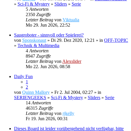
»
Sci-Fi & Mystery
»
Sliders
»
Serie
5
Antworten
2350
Zugriffe
Letzter Beitrag
von
Viktualia
Mo 29. Jun 2026, 22:52
Saugroboter - sinnvoll oder Spielerei?
von
Sponskonaut
» Di 29. Dez 2020, 12:21 » in
OFF-TOPIC
»
Technik & Multimedia
4
Antworten
8947
Zugriffe
Letzter Beitrag
von
Alexslider
Mo 22. Jun 2026, 08:58
Daily Fun
1
2
von
Quinn Mallory
» Fr 2. Jul 2004, 02:27 » in
SERIENGEEKS
»
Sci-Fi & Mystery
»
Sliders
»
Serie
14
Antworten
46315
Zugriffe
Letzter Beitrag
von
rjkelly
Fr 19. Jun 2026, 00:31
Dieses Board ist leider vorübergehend nicht verfügbar, bitte