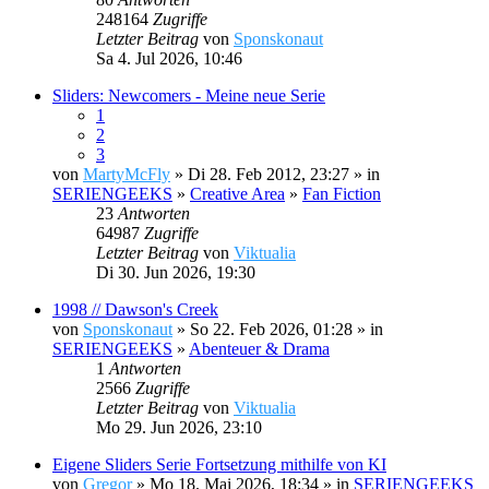
248164
Zugriffe
Letzter Beitrag
von
Sponskonaut
Sa 4. Jul 2026, 10:46
Sliders: Newcomers - Meine neue Serie
1
2
3
von
MartyMcFly
» Di 28. Feb 2012, 23:27 » in
SERIENGEEKS
»
Creative Area
»
Fan Fiction
23
Antworten
64987
Zugriffe
Letzter Beitrag
von
Viktualia
Di 30. Jun 2026, 19:30
1998 // Dawson's Creek
von
Sponskonaut
» So 22. Feb 2026, 01:28 » in
SERIENGEEKS
»
Abenteuer & Drama
1
Antworten
2566
Zugriffe
Letzter Beitrag
von
Viktualia
Mo 29. Jun 2026, 23:10
Eigene Sliders Serie Fortsetzung mithilfe von KI
von
Gregor
» Mo 18. Mai 2026, 18:34 » in
SERIENGEEKS