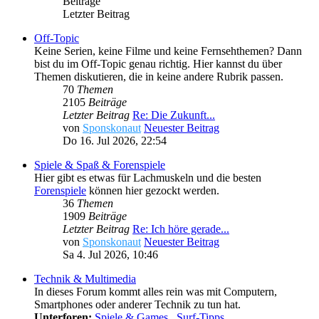
Beiträge
Letzter Beitrag
Off-Topic
Keine Serien, keine Filme und keine Fernsehthemen? Dann
bist du im Off-Topic genau richtig. Hier kannst du über
Themen diskutieren, die in keine andere Rubrik passen.
70
Themen
2105
Beiträge
Letzter Beitrag
Re: Die Zukunft...
von
Sponskonaut
Neuester Beitrag
Do 16. Jul 2026, 22:54
Spiele & Spaß & Forenspiele
Hier gibt es etwas für Lachmuskeln und die besten
Forenspiele
können hier gezockt werden.
36
Themen
1909
Beiträge
Letzter Beitrag
Re: Ich höre gerade...
von
Sponskonaut
Neuester Beitrag
Sa 4. Jul 2026, 10:46
Technik & Multimedia
In dieses Forum kommt alles rein was mit Computern,
Smartphones oder anderer Technik zu tun hat.
Unterforen:
Spiele & Games
,
Surf-Tipps