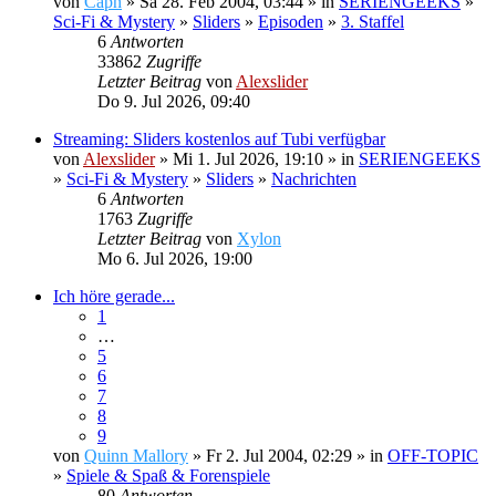
von
Capn
» Sa 28. Feb 2004, 03:44 » in
SERIENGEEKS
»
Sci-Fi & Mystery
»
Sliders
»
Episoden
»
3. Staffel
6
Antworten
33862
Zugriffe
Letzter Beitrag
von
Alexslider
Do 9. Jul 2026, 09:40
Streaming: Sliders kostenlos auf Tubi verfügbar
von
Alexslider
» Mi 1. Jul 2026, 19:10 » in
SERIENGEEKS
»
Sci-Fi & Mystery
»
Sliders
»
Nachrichten
6
Antworten
1763
Zugriffe
Letzter Beitrag
von
Xylon
Mo 6. Jul 2026, 19:00
Ich höre gerade...
1
…
5
6
7
8
9
von
Quinn Mallory
» Fr 2. Jul 2004, 02:29 » in
OFF-TOPIC
»
Spiele & Spaß & Forenspiele
80
Antworten