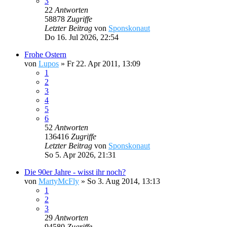
3
22
Antworten
58878
Zugriffe
Letzter Beitrag
von
Sponskonaut
Do 16. Jul 2026, 22:54
Frohe Ostern
von
Lupos
»
Fr 22. Apr 2011, 13:09
1
2
3
4
5
6
52
Antworten
136416
Zugriffe
Letzter Beitrag
von
Sponskonaut
So 5. Apr 2026, 21:31
Die 90er Jahre - wisst ihr noch?
von
MartyMcFly
»
So 3. Aug 2014, 13:13
1
2
3
29
Antworten
94580
Zugriffe