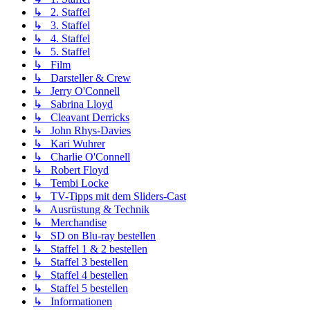
↳ 2. Staffel
↳ 3. Staffel
↳ 4. Staffel
↳ 5. Staffel
↳ Film
↳ Darsteller & Crew
↳ Jerry O'Connell
↳ Sabrina Lloyd
↳ Cleavant Derricks
↳ John Rhys-Davies
↳ Kari Wuhrer
↳ Charlie O'Connell
↳ Robert Floyd
↳ Tembi Locke
↳ TV-Tipps mit dem Sliders-Cast
↳ Ausrüstung & Technik
↳ Merchandise
↳ SD on Blu-ray bestellen
↳ Staffel 1 & 2 bestellen
↳ Staffel 3 bestellen
↳ Staffel 4 bestellen
↳ Staffel 5 bestellen
↳ Informationen