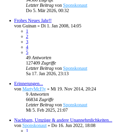
Letzter Beitrag
von
Sponskonaut
Do 5. Mär 2026, 00:32
Frohes Neues Jahr!!
von
Guinan
»
Di 1. Jan 2008, 14:05
1
2
3
4
5
49
Antworten
127409
Zugriffe
Letzter Beitrag
von
Sponskonaut
Sa 17. Jan 2026, 23:13
Erinnerungen...
von
MartyMcFly
»
Mi 19. Nov 2014, 20:24
9
Antworten
66834
Zugriffe
Letzter Beitrag
von
Sponskonaut
Mi 5. Feb 2025, 21:07
Nachbarn, Umzüge & andere Unannehmlichkeiten...
von
Sponskonaut
»
Do 16. Jun 2022, 18:08
1