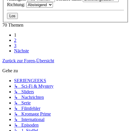
Richtung:
70 Themen
1
2
3
Nächste
Zurück zur Foren-Übersicht
Gehe zu
SERIENGEEKS
↳ Sci-Fi & Mystery
↳ Sliders
↳ Nachrichten
↳ Serie
↳ Filmfehler
↳ Kromagg Prime
↳ International
↳ Episoden
↳ 1. Staffel