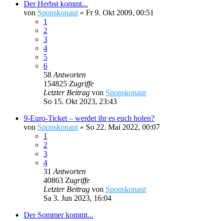
Der Herbst kommt...
von
Sponskonaut
»
Fr 9. Okt 2009, 00:51
1
2
3
4
5
6
58
Antworten
154825
Zugriffe
Letzter Beitrag
von
Sponskonaut
So 15. Okt 2023, 23:43
9-Euro-Ticket – werdet ihr es euch holen?
von
Sponskonaut
»
So 22. Mai 2022, 00:07
1
2
3
4
31
Antworten
40863
Zugriffe
Letzter Beitrag
von
Sponskonaut
Sa 3. Jun 2023, 16:04
Der Sommer kommt...