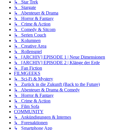
↳ Star Trek
↳ Stargate
↳ Abenteuer & Drama
↳ Horror & Fantasy
↳ Crime & Action
↳ Comedy & Sitcom
↳ Serien Couch
↳ Kolumnen
↳ Creative Area
↳ Rollenspiel
↳ [ARCHIV] EPISODE 1 | Neue Dimensionen
↳ [ARCHIV] EPISODE 2 | Klänge der Erde
↳ Fan Fiction
FILMGEEKS
↳ Sci-Fi & Mystery
↳ Zurück in die Zukunft (Back to the Future)
↳ Abenteuer & Drama & Comedy
↳ Horror & Fantasy
↳ Crime & Action
↳ Film Sofa
COMMUNITY
↳ Ankündigungen & Internes
↳ Forenaktionen
↳ Smartphone App