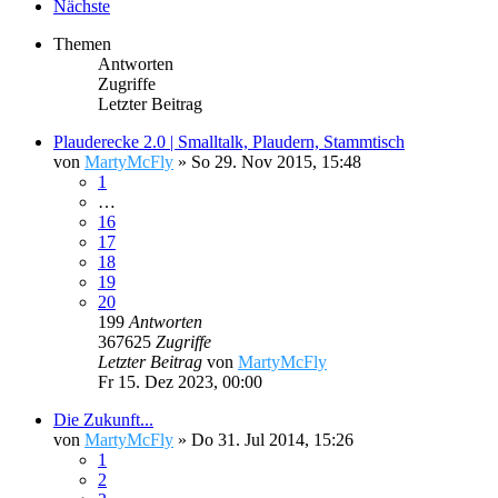
Nächste
Themen
Antworten
Zugriffe
Letzter Beitrag
Plauderecke 2.0 | Smalltalk, Plaudern, Stammtisch
von
MartyMcFly
»
So 29. Nov 2015, 15:48
1
…
16
17
18
19
20
199
Antworten
367625
Zugriffe
Letzter Beitrag
von
MartyMcFly
Fr 15. Dez 2023, 00:00
Die Zukunft...
von
MartyMcFly
»
Do 31. Jul 2014, 15:26
1
2