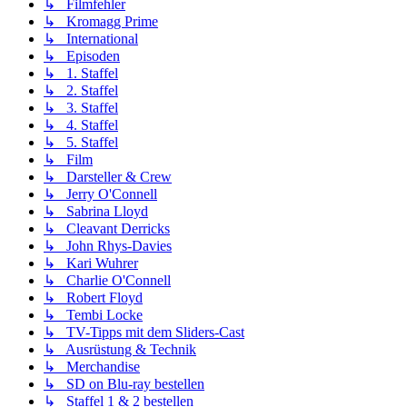
↳ Filmfehler
↳ Kromagg Prime
↳ International
↳ Episoden
↳ 1. Staffel
↳ 2. Staffel
↳ 3. Staffel
↳ 4. Staffel
↳ 5. Staffel
↳ Film
↳ Darsteller & Crew
↳ Jerry O'Connell
↳ Sabrina Lloyd
↳ Cleavant Derricks
↳ John Rhys-Davies
↳ Kari Wuhrer
↳ Charlie O'Connell
↳ Robert Floyd
↳ Tembi Locke
↳ TV-Tipps mit dem Sliders-Cast
↳ Ausrüstung & Technik
↳ Merchandise
↳ SD on Blu-ray bestellen
↳ Staffel 1 & 2 bestellen