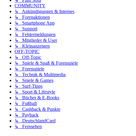
↳ Film Sofa
COMMUNITY
↳ Ankündigungen & Internes
↳ Forenaktionen
↳ Smartphone App
↳ Support
↳ Fehlermeldungen
↳ Mitglieder & User
↳ Kleinanzeigen
OFF-TOPIC
↳ Off-Topic
↳ Spiele & Spaß & Forenspiele
↳ Forenspiele
↳ Technik & Multimedia
↳ Spiele & Games
↳ Surf-Tipps
↳ Sport & Lifestyle
↳ Bücher & E-Books
↳ Fußball
↳ Cashback & Punkte
↳ Payback
↳ DeutschlandCard
↳ Fernsehen