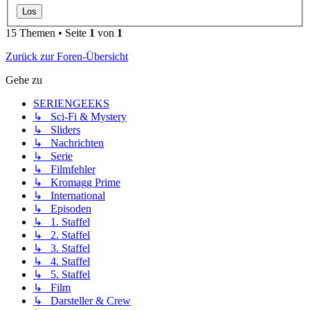
15 Themen • Seite
1
von
1
Zurück zur Foren-Übersicht
Gehe zu
SERIENGEEKS
↳ Sci-Fi & Mystery
↳ Sliders
↳ Nachrichten
↳ Serie
↳ Filmfehler
↳ Kromagg Prime
↳ International
↳ Episoden
↳ 1. Staffel
↳ 2. Staffel
↳ 3. Staffel
↳ 4. Staffel
↳ 5. Staffel
↳ Film
↳ Darsteller & Crew