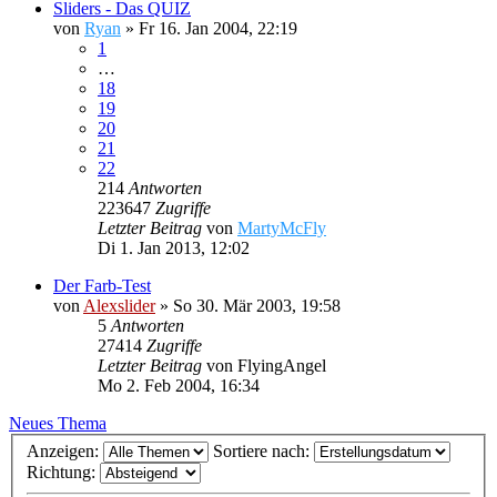
Sliders - Das QUIZ
von
Ryan
»
Fr 16. Jan 2004, 22:19
1
…
18
19
20
21
22
214
Antworten
223647
Zugriffe
Letzter Beitrag
von
MartyMcFly
Di 1. Jan 2013, 12:02
Der Farb-Test
von
Alexslider
»
So 30. Mär 2003, 19:58
5
Antworten
27414
Zugriffe
Letzter Beitrag
von
FlyingAngel
Mo 2. Feb 2004, 16:34
Neues Thema
Anzeigen:
Sortiere nach:
Richtung: