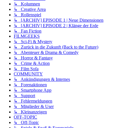
↳ Kolumnen
↳ Creative Area
↳ Rollenspiel
↳ [ARCHIV] EPISODE 1 | Neue Dimensionen
↳ [ARCHIV] EPISODE 2 | Klänge der Erde
↳ Fan Fiction
FILMGEEKS
↳ Sci-Fi & Mystery
↳ Zurück in die Zukunft (Back to the Future)
↳ Abenteuer & Drama & Comedy
↳ Horror & Fantasy
↳ Crime & Action
↳ Film Sofa
COMMUNITY
↳ Ankündigungen & Internes
↳ Forenaktionen
↳ Smartphone App
↳ Support
↳ Fehlermeldungen
↳ Mitglieder & User
↳ Kleinanzeigen
OFF-TOPIC
↳ Off-Topic
↳ Spiele & Spaß & Forenspiele