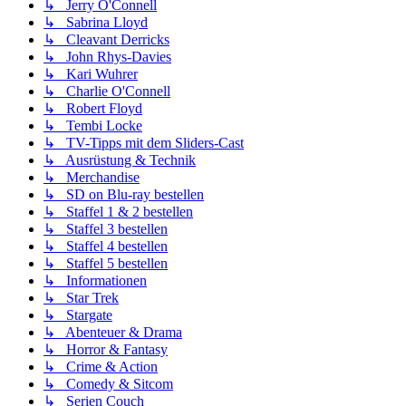
↳ Jerry O'Connell
↳ Sabrina Lloyd
↳ Cleavant Derricks
↳ John Rhys-Davies
↳ Kari Wuhrer
↳ Charlie O'Connell
↳ Robert Floyd
↳ Tembi Locke
↳ TV-Tipps mit dem Sliders-Cast
↳ Ausrüstung & Technik
↳ Merchandise
↳ SD on Blu-ray bestellen
↳ Staffel 1 & 2 bestellen
↳ Staffel 3 bestellen
↳ Staffel 4 bestellen
↳ Staffel 5 bestellen
↳ Informationen
↳ Star Trek
↳ Stargate
↳ Abenteuer & Drama
↳ Horror & Fantasy
↳ Crime & Action
↳ Comedy & Sitcom
↳ Serien Couch