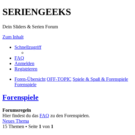
SERIENGEEKS
Dein Sliders & Serien Forum
Zum Inhalt
Schnellzugriff
FAQ
Anmelden
Registrieren
Foren-Übersicht
OFF-TOPIC
Spiele & Spaß & Forenspiele
Forenspiele
Forenspiele
Forumsregeln
Hier findest du das
FAQ
zu den Forenspielen.
Neues Thema
15 Themen • Seite
1
von
1