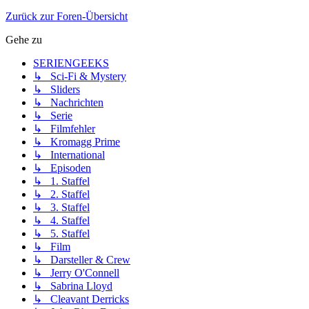
Zurück zur Foren-Übersicht
Gehe zu
SERIENGEEKS
↳ Sci-Fi & Mystery
↳ Sliders
↳ Nachrichten
↳ Serie
↳ Filmfehler
↳ Kromagg Prime
↳ International
↳ Episoden
↳ 1. Staffel
↳ 2. Staffel
↳ 3. Staffel
↳ 4. Staffel
↳ 5. Staffel
↳ Film
↳ Darsteller & Crew
↳ Jerry O'Connell
↳ Sabrina Lloyd
↳ Cleavant Derricks