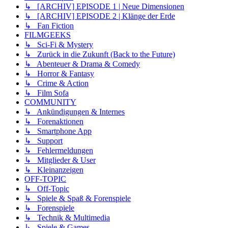
↳ [ARCHIV] EPISODE 1 | Neue Dimensionen
↳ [ARCHIV] EPISODE 2 | Klänge der Erde
↳ Fan Fiction
FILMGEEKS
↳ Sci-Fi & Mystery
↳ Zurück in die Zukunft (Back to the Future)
↳ Abenteuer & Drama & Comedy
↳ Horror & Fantasy
↳ Crime & Action
↳ Film Sofa
COMMUNITY
↳ Ankündigungen & Internes
↳ Forenaktionen
↳ Smartphone App
↳ Support
↳ Fehlermeldungen
↳ Mitglieder & User
↳ Kleinanzeigen
OFF-TOPIC
↳ Off-Topic
↳ Spiele & Spaß & Forenspiele
↳ Forenspiele
↳ Technik & Multimedia
↳ Spiele & Games