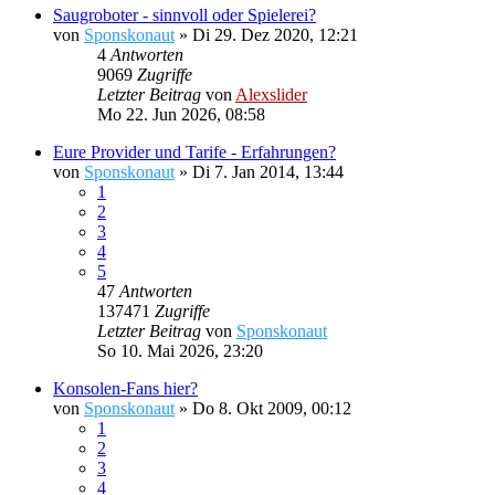
Saugroboter - sinnvoll oder Spielerei?
von
Sponskonaut
»
Di 29. Dez 2020, 12:21
4
Antworten
9069
Zugriffe
Letzter Beitrag
von
Alexslider
Mo 22. Jun 2026, 08:58
Eure Provider und Tarife - Erfahrungen?
von
Sponskonaut
»
Di 7. Jan 2014, 13:44
1
2
3
4
5
47
Antworten
137471
Zugriffe
Letzter Beitrag
von
Sponskonaut
So 10. Mai 2026, 23:20
Konsolen-Fans hier?
von
Sponskonaut
»
Do 8. Okt 2009, 00:12
1
2
3
4