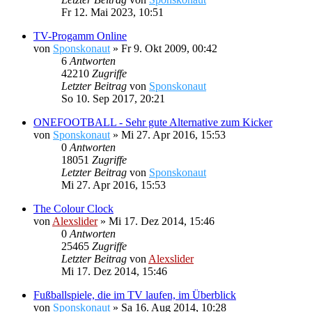
Fr 12. Mai 2023, 10:51
TV-Progamm Online
von
Sponskonaut
»
Fr 9. Okt 2009, 00:42
6
Antworten
42210
Zugriffe
Letzter Beitrag
von
Sponskonaut
So 10. Sep 2017, 20:21
ONEFOOTBALL - Sehr gute Alternative zum Kicker
von
Sponskonaut
»
Mi 27. Apr 2016, 15:53
0
Antworten
18051
Zugriffe
Letzter Beitrag
von
Sponskonaut
Mi 27. Apr 2016, 15:53
The Colour Clock
von
Alexslider
»
Mi 17. Dez 2014, 15:46
0
Antworten
25465
Zugriffe
Letzter Beitrag
von
Alexslider
Mi 17. Dez 2014, 15:46
Fußballspiele, die im TV laufen, im Überblick
von
Sponskonaut
»
Sa 16. Aug 2014, 10:28