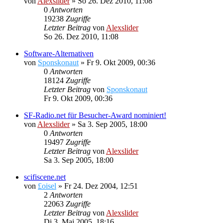
von
Alexslider
»
So 26. Dez 2010, 11:08
0
Antworten
19238
Zugriffe
Letzter Beitrag
von
Alexslider
So 26. Dez 2010, 11:08
Software-Alternativen
von
Sponskonaut
»
Fr 9. Okt 2009, 00:36
0
Antworten
18124
Zugriffe
Letzter Beitrag
von
Sponskonaut
Fr 9. Okt 2009, 00:36
SF-Radio.net für Besucher-Award nominiert!
von
Alexslider
»
Sa 3. Sep 2005, 18:00
0
Antworten
19497
Zugriffe
Letzter Beitrag
von
Alexslider
Sa 3. Sep 2005, 18:00
scifiscene.net
von
£oisel
»
Fr 24. Dez 2004, 12:51
2
Antworten
22063
Zugriffe
Letzter Beitrag
von
Alexslider
Di 3. Mai 2005, 18:16