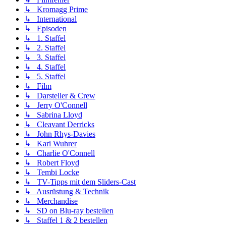
↳ Kromagg Prime
↳ International
↳ Episoden
↳ 1. Staffel
↳ 2. Staffel
↳ 3. Staffel
↳ 4. Staffel
↳ 5. Staffel
↳ Film
↳ Darsteller & Crew
↳ Jerry O'Connell
↳ Sabrina Lloyd
↳ Cleavant Derricks
↳ John Rhys-Davies
↳ Kari Wuhrer
↳ Charlie O'Connell
↳ Robert Floyd
↳ Tembi Locke
↳ TV-Tipps mit dem Sliders-Cast
↳ Ausrüstung & Technik
↳ Merchandise
↳ SD on Blu-ray bestellen
↳ Staffel 1 & 2 bestellen