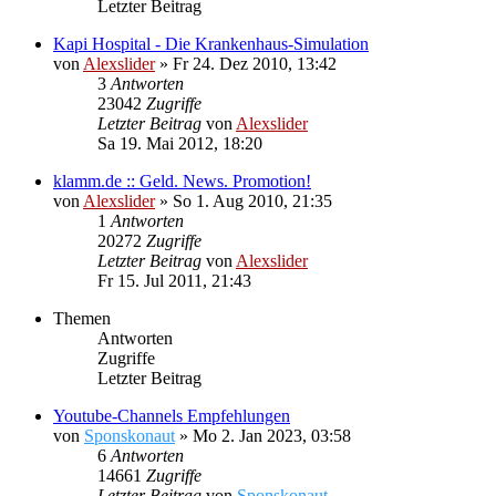
Letzter Beitrag
Kapi Hospital - Die Krankenhaus-Simulation
von
Alexslider
»
Fr 24. Dez 2010, 13:42
3
Antworten
23042
Zugriffe
Letzter Beitrag
von
Alexslider
Sa 19. Mai 2012, 18:20
klamm.de :: Geld. News. Promotion!
von
Alexslider
»
So 1. Aug 2010, 21:35
1
Antworten
20272
Zugriffe
Letzter Beitrag
von
Alexslider
Fr 15. Jul 2011, 21:43
Themen
Antworten
Zugriffe
Letzter Beitrag
Youtube-Channels Empfehlungen
von
Sponskonaut
»
Mo 2. Jan 2023, 03:58
6
Antworten
14661
Zugriffe
Letzter Beitrag
von
Sponskonaut