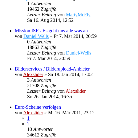
1
Antworten
19462
Zugriffe
Letzter Beitrag
von
MartyMcFly
Sa 16. Aug 2014, 12:52
Mission ISF - Es geht uns alle was an...
von
Daniel-Wells
»
Fr 7. Mär 2014, 20:59
0
Antworten
18863
Zugriffe
Letzter Beitrag
von
Daniel-Wells
Fr 7. Mär 2014, 20:59
Bilderservices / Bilderupload-Anbieter
von
Alexslider
»
Sa 18. Jan 2014, 17:02
3
Antworten
21708
Zugriffe
Letzter Beitrag
von
Alexslider
So 26. Jan 2014, 16:35
Euro-Scheine verfolgen
von
Alexslider
»
Mi 16. Mär 2011, 23:12
1
2
10
Antworten
34612
Zugriffe