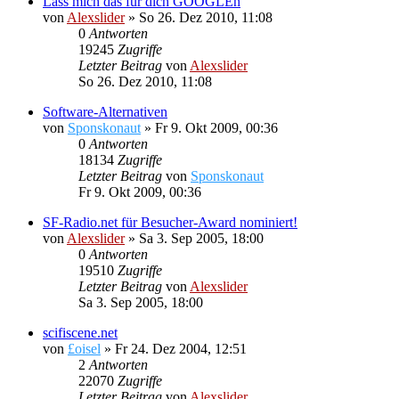
Lass mich das für dich GOOGLEn
von
Alexslider
»
So 26. Dez 2010, 11:08
0
Antworten
19245
Zugriffe
Letzter Beitrag
von
Alexslider
So 26. Dez 2010, 11:08
Software-Alternativen
von
Sponskonaut
»
Fr 9. Okt 2009, 00:36
0
Antworten
18134
Zugriffe
Letzter Beitrag
von
Sponskonaut
Fr 9. Okt 2009, 00:36
SF-Radio.net für Besucher-Award nominiert!
von
Alexslider
»
Sa 3. Sep 2005, 18:00
0
Antworten
19510
Zugriffe
Letzter Beitrag
von
Alexslider
Sa 3. Sep 2005, 18:00
scifiscene.net
von
£oisel
»
Fr 24. Dez 2004, 12:51
2
Antworten
22070
Zugriffe
Letzter Beitrag
von
Alexslider