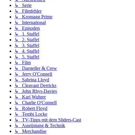
↳ Serie
↳ Filmfehler
↳ Kromagg Prime
↳ International
↳ Episoden
↳ 1. Staffel
↳ 2. Staffel
↳ 3. Staffel
↳ 4. Staffel
↳ 5. Staffel
↳ Film
↳ Darsteller & Crew
↳ Jerry O'Connell
↳ Sabrina Lloyd
↳ Cleavant Derricks
↳ John Rhys-Davies
↳ Kari Wuhrer
↳ Charlie O'Connell
↳ Robert Floyd
↳ Tembi Locke
↳ TV-Tipps mit dem Sliders-Cast
↳ Ausrüstung & Technik
↳ Merchandise