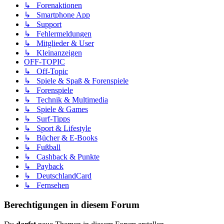
↳ Forenaktionen
↳ Smartphone App
↳ Support
↳ Fehlermeldungen
↳ Mitglieder & User
↳ Kleinanzeigen
OFF-TOPIC
↳ Off-Topic
↳ Spiele & Spaß & Forenspiele
↳ Forenspiele
↳ Technik & Multimedia
↳ Spiele & Games
↳ Surf-Tipps
↳ Sport & Lifestyle
↳ Bücher & E-Books
↳ Fußball
↳ Cashback & Punkte
↳ Payback
↳ DeutschlandCard
↳ Fernsehen
Berechtigungen in diesem Forum