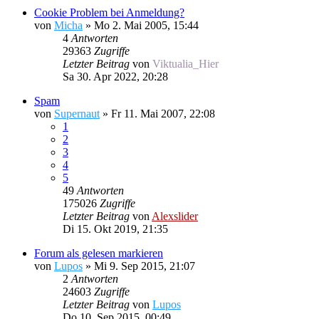
Cookie Problem bei Anmeldung?
von
Micha
»
Mo 2. Mai 2005, 15:44
4
Antworten
29363
Zugriffe
Letzter Beitrag
von
Viktualia_Hier
Sa 30. Apr 2022, 20:28
Spam
von
Supernaut
»
Fr 11. Mai 2007, 22:08
1
2
3
4
5
49
Antworten
175026
Zugriffe
Letzter Beitrag
von
Alexslider
Di 15. Okt 2019, 21:35
Forum als gelesen markieren
von
Lupos
»
Mi 9. Sep 2015, 21:07
2
Antworten
24603
Zugriffe
Letzter Beitrag
von
Lupos
Do 10. Sep 2015, 00:49