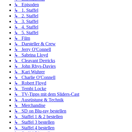
↳ Episoden
↳ 1. Staffel
↳ 2. Staffel
↳ 3. Staffel
↳ 4. Staffel
↳ 5. Staffel
↳ Film
↳ Darsteller & Crew
↳ Jerry O'Connell
↳ Sabrina Lloyd
↳ Cleavant Derricks
↳ John Rhys-Davies
↳ Kari Wuhrer
↳ Charlie O'Connell
↳ Robert Floyd
↳ Tembi Locke
↳ TV-Tipps mit dem Sliders-Cast
↳ Ausrüstung & Technik
↳ Merchandise
↳ SD on Blu-ray bestellen
↳ Staffel 1 & 2 bestellen
↳ Staffel 3 bestellen
↳ Staffel 4 bestellen