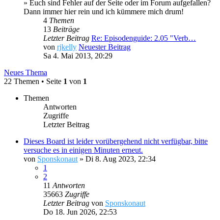
» Euch sind Fehler auf der Seite oder im Forum aufgefallen?
Dann immer hier rein und ich kümmere mich drum!
4
Themen
13
Beiträge
Letzter Beitrag
Re: Episodenguide: 2.05 "Verb…
von
rjkelly
Neuester Beitrag
Sa 4. Mai 2013, 20:29
Neues Thema
22 Themen • Seite
1
von
1
Themen
Antworten
Zugriffe
Letzter Beitrag
Dieses Board ist leider vorübergehend nicht verfügbar, bitte
versuche es in einigen Minuten erneut.
von
Sponskonaut
»
Di 8. Aug 2023, 22:34
1
2
11
Antworten
35663
Zugriffe
Letzter Beitrag
von
Sponskonaut
Do 18. Jun 2026, 22:53