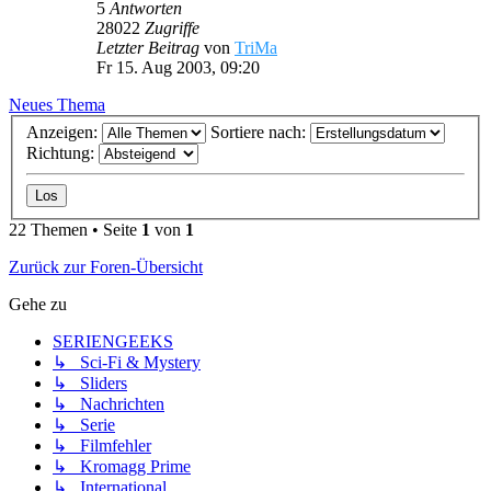
5
Antworten
28022
Zugriffe
Letzter Beitrag
von
TriMa
Fr 15. Aug 2003, 09:20
Neues Thema
Anzeigen:
Sortiere nach:
Richtung:
22 Themen • Seite
1
von
1
Zurück zur Foren-Übersicht
Gehe zu
SERIENGEEKS
↳ Sci-Fi & Mystery
↳ Sliders
↳ Nachrichten
↳ Serie
↳ Filmfehler
↳ Kromagg Prime
↳ International