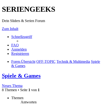
SERIENGEEKS
Dein Sliders & Serien Forum
Zum Inhalt
Schnellzugriff
FAQ
Anmelden
Registrieren
Foren-Übersicht
OFF-TOPIC
Technik & Multimedia
Spiele
& Games
Spiele & Games
Neues Thema
8 Themen • Seite
1
von
1
Themen
Antworten