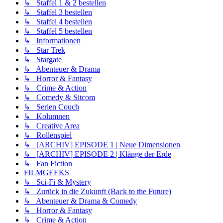
↳ Staffel 1 & 2 bestellen
↳ Staffel 3 bestellen
↳ Staffel 4 bestellen
↳ Staffel 5 bestellen
↳ Informationen
↳ Star Trek
↳ Stargate
↳ Abenteuer & Drama
↳ Horror & Fantasy
↳ Crime & Action
↳ Comedy & Sitcom
↳ Serien Couch
↳ Kolumnen
↳ Creative Area
↳ Rollenspiel
↳ [ARCHIV] EPISODE 1 | Neue Dimensionen
↳ [ARCHIV] EPISODE 2 | Klänge der Erde
↳ Fan Fiction
FILMGEEKS
↳ Sci-Fi & Mystery
↳ Zurück in die Zukunft (Back to the Future)
↳ Abenteuer & Drama & Comedy
↳ Horror & Fantasy
↳ Crime & Action