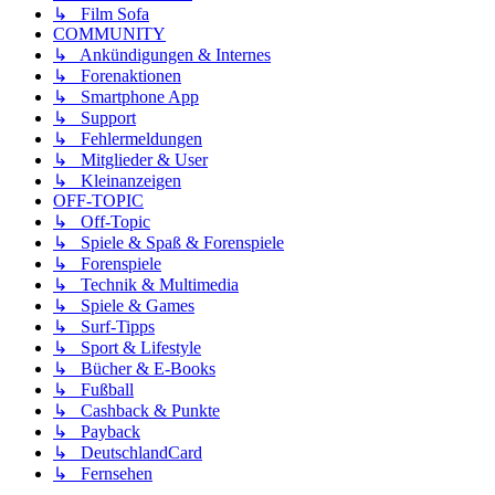
↳ Film Sofa
COMMUNITY
↳ Ankündigungen & Internes
↳ Forenaktionen
↳ Smartphone App
↳ Support
↳ Fehlermeldungen
↳ Mitglieder & User
↳ Kleinanzeigen
OFF-TOPIC
↳ Off-Topic
↳ Spiele & Spaß & Forenspiele
↳ Forenspiele
↳ Technik & Multimedia
↳ Spiele & Games
↳ Surf-Tipps
↳ Sport & Lifestyle
↳ Bücher & E-Books
↳ Fußball
↳ Cashback & Punkte
↳ Payback
↳ DeutschlandCard
↳ Fernsehen