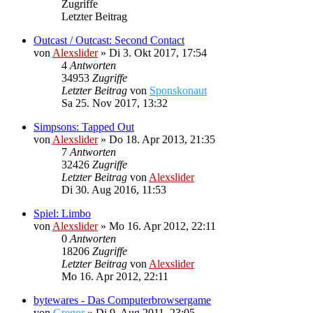
Zugriffe
Letzter Beitrag
Outcast / Outcast: Second Contact
von
Alexslider
»
Di 3. Okt 2017, 17:54
4
Antworten
34953
Zugriffe
Letzter Beitrag
von
Sponskonaut
Sa 25. Nov 2017, 13:32
Simpsons: Tapped Out
von
Alexslider
»
Do 18. Apr 2013, 21:35
7
Antworten
32426
Zugriffe
Letzter Beitrag
von
Alexslider
Di 30. Aug 2016, 11:53
Spiel: Limbo
von
Alexslider
»
Mo 16. Apr 2012, 22:11
0
Antworten
18206
Zugriffe
Letzter Beitrag
von
Alexslider
Mo 16. Apr 2012, 22:11
bytewares - Das Computerbrowsergame
von
Gregor
»
Di 9. Aug 2011, 23:05