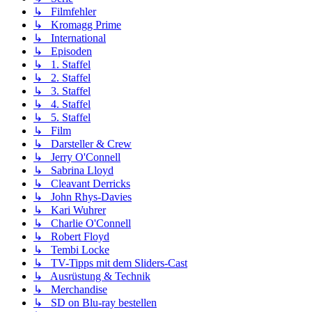
↳ Filmfehler
↳ Kromagg Prime
↳ International
↳ Episoden
↳ 1. Staffel
↳ 2. Staffel
↳ 3. Staffel
↳ 4. Staffel
↳ 5. Staffel
↳ Film
↳ Darsteller & Crew
↳ Jerry O'Connell
↳ Sabrina Lloyd
↳ Cleavant Derricks
↳ John Rhys-Davies
↳ Kari Wuhrer
↳ Charlie O'Connell
↳ Robert Floyd
↳ Tembi Locke
↳ TV-Tipps mit dem Sliders-Cast
↳ Ausrüstung & Technik
↳ Merchandise
↳ SD on Blu-ray bestellen