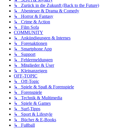
↳ Zurück in die Zukunft (Back to the Future)
↳ Abenteuer & Drama & Comedy
↳ Horror & Fantasy
↳ Crime & Action
↳ Film Sofa
COMMUNITY
↳ Ankündigungen & Internes
↳ Forenaktionen
↳ Smartphone App
↳ Support
↳ Fehlermeldungen
↳ Mitglieder & User
↳ Kleinanzeigen
OFF-TOPIC
↳ Off-Topic
↳ Spiele & Spaß & Forenspiele
↳ Forenspiele
↳ Technik & Multimedia
↳ Spiele & Games
↳ Surf-Tipps
↳ Sport & Lifestyle
↳ Bücher & E-Books
↳ Fußball