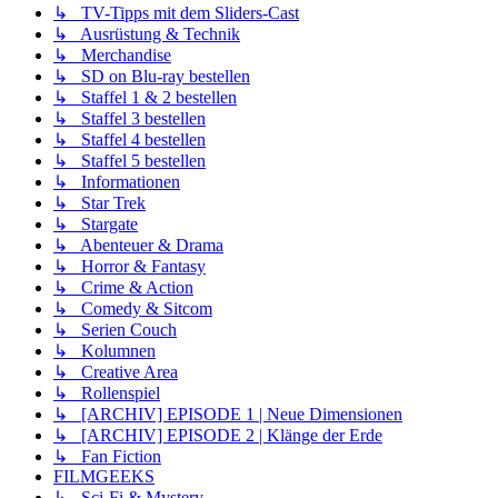
↳ TV-Tipps mit dem Sliders-Cast
↳ Ausrüstung & Technik
↳ Merchandise
↳ SD on Blu-ray bestellen
↳ Staffel 1 & 2 bestellen
↳ Staffel 3 bestellen
↳ Staffel 4 bestellen
↳ Staffel 5 bestellen
↳ Informationen
↳ Star Trek
↳ Stargate
↳ Abenteuer & Drama
↳ Horror & Fantasy
↳ Crime & Action
↳ Comedy & Sitcom
↳ Serien Couch
↳ Kolumnen
↳ Creative Area
↳ Rollenspiel
↳ [ARCHIV] EPISODE 1 | Neue Dimensionen
↳ [ARCHIV] EPISODE 2 | Klänge der Erde
↳ Fan Fiction
FILMGEEKS
↳ Sci-Fi & Mystery