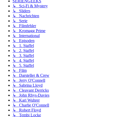
SERIENGEEKS
↳ Sci-Fi & Mystery
↳ Sliders
↳ Nachrichten
↳ Serie
↳ Filmfehler
↳ Kromagg Prime
↳ International
↳ Episoden
↳ 1. Staffel
↳ 2. Staffel
↳ 3. Staffel
↳ 4. Staffel
↳ 5. Staffel
↳ Film
↳ Darsteller & Crew
↳ Jerry O'Connell
↳ Sabrina Lloyd
↳ Cleavant Derricks
↳ John Rhys-Davies
↳ Kari Wuhrer
↳ Charlie O'Connell
↳ Robert Floyd
↳ Tembi Locke