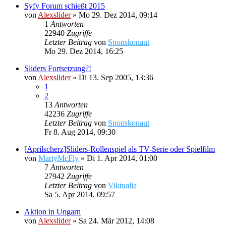
Syfy Forum schießt 2015
von
Alexslider
»
Mo 29. Dez 2014, 09:14
1
Antworten
22940
Zugriffe
Letzter Beitrag
von
Sponskonaut
Mo 29. Dez 2014, 16:25
Sliders Fortsetzung?!
von
Alexslider
»
Di 13. Sep 2005, 13:36
1
2
13
Antworten
42236
Zugriffe
Letzter Beitrag
von
Sponskonaut
Fr 8. Aug 2014, 09:30
[Aprilscherz]Sliders-Rollenspiel als TV-Serie oder Spielfilm
von
MartyMcFly
»
Di 1. Apr 2014, 01:00
7
Antworten
27942
Zugriffe
Letzter Beitrag
von
Viktualia
Sa 5. Apr 2014, 09:57
Aktion in Ungarn
von
Alexslider
»
Sa 24. Mär 2012, 14:08