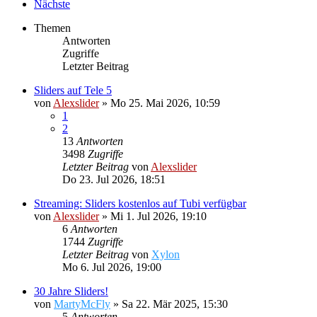
Nächste
Themen
Antworten
Zugriffe
Letzter Beitrag
Sliders auf Tele 5
von
Alexslider
»
Mo 25. Mai 2026, 10:59
1
2
13
Antworten
3498
Zugriffe
Letzter Beitrag
von
Alexslider
Do 23. Jul 2026, 18:51
Streaming: Sliders kostenlos auf Tubi verfügbar
von
Alexslider
»
Mi 1. Jul 2026, 19:10
6
Antworten
1744
Zugriffe
Letzter Beitrag
von
Xylon
Mo 6. Jul 2026, 19:00
30 Jahre Sliders!
von
MartyMcFly
»
Sa 22. Mär 2025, 15:30
5
Antworten