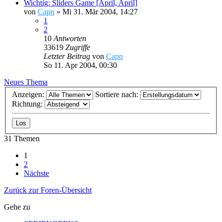
Wichtig: Sliders Game [April, April]
von
Capn
»
Mi 31. Mär 2004, 14:27
1
2
10
Antworten
33619
Zugriffe
Letzter Beitrag
von
Capn
So 11. Apr 2004, 00:30
Neues Thema
Anzeigen:
Sortiere nach:
Richtung:
31 Themen
1
2
Nächste
Zurück zur Foren-Übersicht
Gehe zu