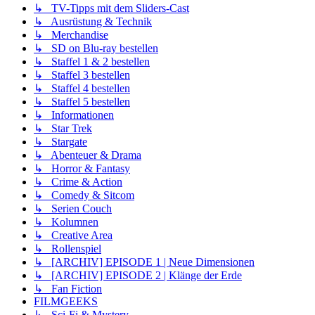
↳ TV-Tipps mit dem Sliders-Cast
↳ Ausrüstung & Technik
↳ Merchandise
↳ SD on Blu-ray bestellen
↳ Staffel 1 & 2 bestellen
↳ Staffel 3 bestellen
↳ Staffel 4 bestellen
↳ Staffel 5 bestellen
↳ Informationen
↳ Star Trek
↳ Stargate
↳ Abenteuer & Drama
↳ Horror & Fantasy
↳ Crime & Action
↳ Comedy & Sitcom
↳ Serien Couch
↳ Kolumnen
↳ Creative Area
↳ Rollenspiel
↳ [ARCHIV] EPISODE 1 | Neue Dimensionen
↳ [ARCHIV] EPISODE 2 | Klänge der Erde
↳ Fan Fiction
FILMGEEKS
↳ Sci-Fi & Mystery