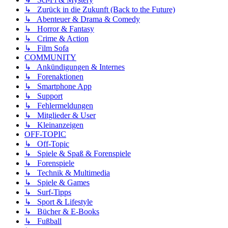
↳ Zurück in die Zukunft (Back to the Future)
↳ Abenteuer & Drama & Comedy
↳ Horror & Fantasy
↳ Crime & Action
↳ Film Sofa
COMMUNITY
↳ Ankündigungen & Internes
↳ Forenaktionen
↳ Smartphone App
↳ Support
↳ Fehlermeldungen
↳ Mitglieder & User
↳ Kleinanzeigen
OFF-TOPIC
↳ Off-Topic
↳ Spiele & Spaß & Forenspiele
↳ Forenspiele
↳ Technik & Multimedia
↳ Spiele & Games
↳ Surf-Tipps
↳ Sport & Lifestyle
↳ Bücher & E-Books
↳ Fußball