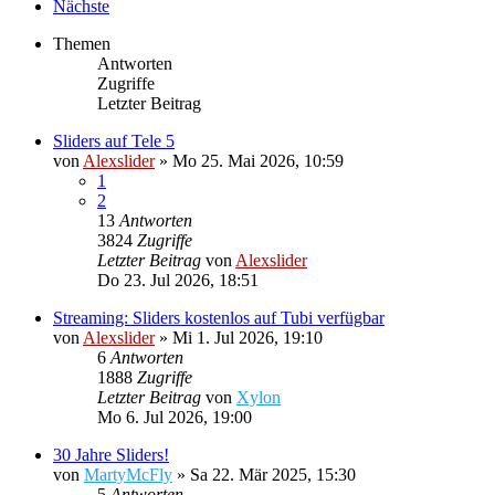
Nächste
Themen
Antworten
Zugriffe
Letzter Beitrag
Sliders auf Tele 5
von
Alexslider
»
Mo 25. Mai 2026, 10:59
1
2
13
Antworten
3824
Zugriffe
Letzter Beitrag
von
Alexslider
Do 23. Jul 2026, 18:51
Streaming: Sliders kostenlos auf Tubi verfügbar
von
Alexslider
»
Mi 1. Jul 2026, 19:10
6
Antworten
1888
Zugriffe
Letzter Beitrag
von
Xylon
Mo 6. Jul 2026, 19:00
30 Jahre Sliders!
von
MartyMcFly
»
Sa 22. Mär 2025, 15:30
5
Antworten