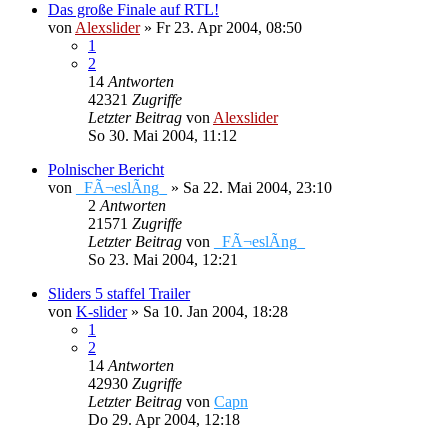
Das große Finale auf RTL!
von
Alexslider
»
Fr 23. Apr 2004, 08:50
1
2
14
Antworten
42321
Zugriffe
Letzter Beitrag
von
Alexslider
So 30. Mai 2004, 11:12
Polnischer Bericht
von
_FÃ¬eslÃ­ng_
»
Sa 22. Mai 2004, 23:10
2
Antworten
21571
Zugriffe
Letzter Beitrag
von
_FÃ¬eslÃ­ng_
So 23. Mai 2004, 12:21
Sliders 5 staffel Trailer
von
K-slider
»
Sa 10. Jan 2004, 18:28
1
2
14
Antworten
42930
Zugriffe
Letzter Beitrag
von
Capn
Do 29. Apr 2004, 12:18