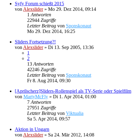
Syfy Forum schießt 2015
von
Alexslider
»
Mo 29. Dez 2014, 09:14
1
Antworten
22944
Zugriffe
Letzter Beitrag
von
Sponskonaut
Mo 29. Dez 2014, 16:25
Sliders Fortsetzung?!
von
Alexslider
»
Di 13. Sep 2005, 13:36
1
2
13
Antworten
42246
Zugriffe
Letzter Beitrag
von
Sponskonaut
Fr 8. Aug 2014, 09:30
[Aprilscherz]Sliders-Rollenspiel als TV-Serie oder Spielfilm
von
MartyMcFly
»
Di 1. Apr 2014, 01:00
7
Antworten
27951
Zugriffe
Letzter Beitrag
von
Viktualia
Sa 5. Apr 2014, 09:57
Aktion in Ungarn
von
Alexslider
»
Sa 24. Mär 2012, 14:08