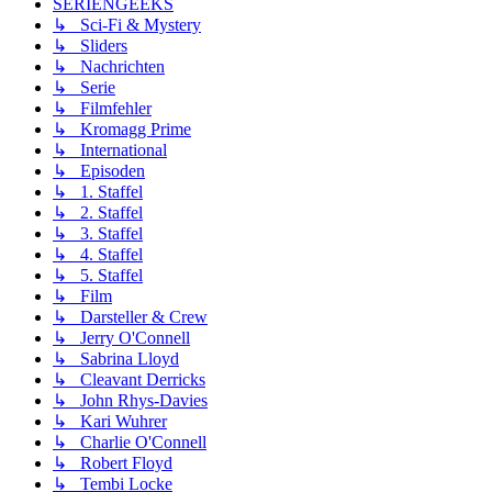
SERIENGEEKS
↳ Sci-Fi & Mystery
↳ Sliders
↳ Nachrichten
↳ Serie
↳ Filmfehler
↳ Kromagg Prime
↳ International
↳ Episoden
↳ 1. Staffel
↳ 2. Staffel
↳ 3. Staffel
↳ 4. Staffel
↳ 5. Staffel
↳ Film
↳ Darsteller & Crew
↳ Jerry O'Connell
↳ Sabrina Lloyd
↳ Cleavant Derricks
↳ John Rhys-Davies
↳ Kari Wuhrer
↳ Charlie O'Connell
↳ Robert Floyd
↳ Tembi Locke