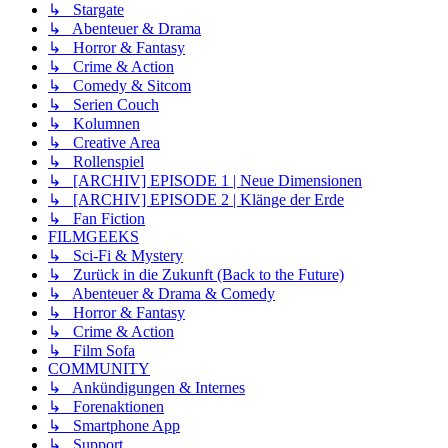
↳ Stargate
↳ Abenteuer & Drama
↳ Horror & Fantasy
↳ Crime & Action
↳ Comedy & Sitcom
↳ Serien Couch
↳ Kolumnen
↳ Creative Area
↳ Rollenspiel
↳ [ARCHIV] EPISODE 1 | Neue Dimensionen
↳ [ARCHIV] EPISODE 2 | Klänge der Erde
↳ Fan Fiction
FILMGEEKS
↳ Sci-Fi & Mystery
↳ Zurück in die Zukunft (Back to the Future)
↳ Abenteuer & Drama & Comedy
↳ Horror & Fantasy
↳ Crime & Action
↳ Film Sofa
COMMUNITY
↳ Ankündigungen & Internes
↳ Forenaktionen
↳ Smartphone App
↳ Support