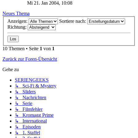
Mi 21. Jan 2004, 10:08
Neues Thema
Anzeigen:
Sortiere nach:
Richtung:
10 Themen • Seite
1
von
1
Zurück zur Foren-Übersicht
Gehe zu
SERIENGEEKS
↳ Sci-Fi & Mystery
↳ Sliders
↳ Nachrichten
↳ Serie
↳ Filmfehler
↳ Kromagg Prime
↳ International
↳ Episoden
↳ 1. Staffel