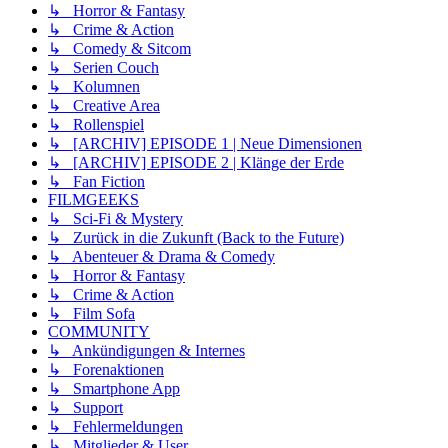
↳ Horror & Fantasy
↳ Crime & Action
↳ Comedy & Sitcom
↳ Serien Couch
↳ Kolumnen
↳ Creative Area
↳ Rollenspiel
↳ [ARCHIV] EPISODE 1 | Neue Dimensionen
↳ [ARCHIV] EPISODE 2 | Klänge der Erde
↳ Fan Fiction
FILMGEEKS
↳ Sci-Fi & Mystery
↳ Zurück in die Zukunft (Back to the Future)
↳ Abenteuer & Drama & Comedy
↳ Horror & Fantasy
↳ Crime & Action
↳ Film Sofa
COMMUNITY
↳ Ankündigungen & Internes
↳ Forenaktionen
↳ Smartphone App
↳ Support
↳ Fehlermeldungen
↳ Mitglieder & User