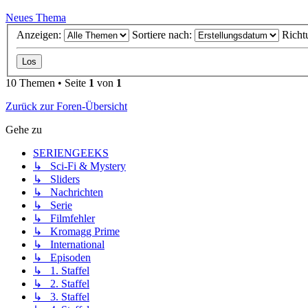
Neues Thema
Anzeigen:
Sortiere nach:
Richt
10 Themen • Seite
1
von
1
Zurück zur Foren-Übersicht
Gehe zu
SERIENGEEKS
↳ Sci-Fi & Mystery
↳ Sliders
↳ Nachrichten
↳ Serie
↳ Filmfehler
↳ Kromagg Prime
↳ International
↳ Episoden
↳ 1. Staffel
↳ 2. Staffel
↳ 3. Staffel