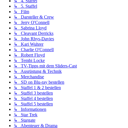
↳ 4. Staffel
↳ 5. Staffel
↳ Film
↳ Darsteller & Crew
↳ Jerry O'Connell
↳ Sabrina Lloyd
↳ Cleavant Derricks
↳ John Rhys-Davies
↳ Kari Wuhrer
↳ Charlie O'Connell
↳ Robert Floyd
↳ Tembi Locke
↳ TV-Tipps mit dem Sliders-Cast
↳ Ausrüstung & Technik
↳ Merchandise
↳ SD on Blu-ray bestellen
↳ Staffel 1 & 2 bestellen
↳ Staffel 3 bestellen
↳ Staffel 4 bestellen
↳ Staffel 5 bestellen
↳ Informationen
↳ Star Trek
↳ Stargate
↳ Abenteuer & Drama