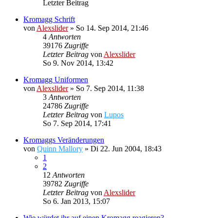
Letzter Beitrag
Kromagg Schrift
von
Alexslider
»
So 14. Sep 2014, 21:46
4
Antworten
39176
Zugriffe
Letzter Beitrag
von
Alexslider
So 9. Nov 2014, 13:42
Kromagg Uniformen
von
Alexslider
»
So 7. Sep 2014, 11:38
3
Antworten
24786
Zugriffe
Letzter Beitrag
von
Lupos
So 7. Sep 2014, 17:41
Kromaggs Veränderungen
von
Quinn Mallory
»
Di 22. Jun 2004, 18:43
1
2
12
Antworten
39782
Zugriffe
Letzter Beitrag
von
Alexslider
So 6. Jan 2013, 15:07
Wie würdet ihr auf einen Kromagg reagieren?