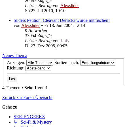
20547
Zugriffe
Letzter Beitrag
von
Alexslider
So 25. Jul 2010, 19:10
Sliders Petition: Cleavant Derricks würde mitmachen!
von
Alexslider
»
Fr 18. Jun 2004, 12:14
9
Antworten
33954
Zugriffe
Letzter Beitrag
von
LoB
Di 27. Dez 2005, 00:05
Neues Thema
Anzeigen:
Sortiere nach:
Richtung:
4 Themen • Seite
1
von
1
Zurück zur Foren-Übersicht
Gehe zu
SERIENGEEKS
↳ Sci-Fi & Mystery