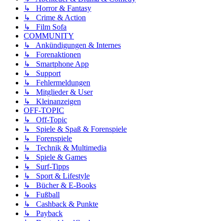
↳ Horror & Fantasy
↳ Crime & Action
↳ Film Sofa
COMMUNITY
↳ Ankündigungen & Internes
↳ Forenaktionen
↳ Smartphone App
↳ Support
↳ Fehlermeldungen
↳ Mitglieder & User
↳ Kleinanzeigen
OFF-TOPIC
↳ Off-Topic
↳ Spiele & Spaß & Forenspiele
↳ Forenspiele
↳ Technik & Multimedia
↳ Spiele & Games
↳ Surf-Tipps
↳ Sport & Lifestyle
↳ Bücher & E-Books
↳ Fußball
↳ Cashback & Punkte
↳ Payback