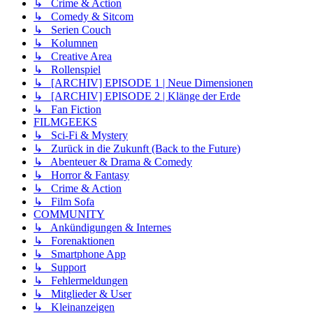
↳ Crime & Action
↳ Comedy & Sitcom
↳ Serien Couch
↳ Kolumnen
↳ Creative Area
↳ Rollenspiel
↳ [ARCHIV] EPISODE 1 | Neue Dimensionen
↳ [ARCHIV] EPISODE 2 | Klänge der Erde
↳ Fan Fiction
FILMGEEKS
↳ Sci-Fi & Mystery
↳ Zurück in die Zukunft (Back to the Future)
↳ Abenteuer & Drama & Comedy
↳ Horror & Fantasy
↳ Crime & Action
↳ Film Sofa
COMMUNITY
↳ Ankündigungen & Internes
↳ Forenaktionen
↳ Smartphone App
↳ Support
↳ Fehlermeldungen
↳ Mitglieder & User
↳ Kleinanzeigen