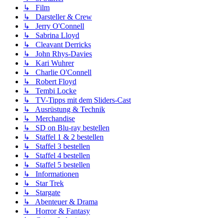
↳ Film
↳ Darsteller & Crew
↳ Jerry O'Connell
↳ Sabrina Lloyd
↳ Cleavant Derricks
↳ John Rhys-Davies
↳ Kari Wuhrer
↳ Charlie O'Connell
↳ Robert Floyd
↳ Tembi Locke
↳ TV-Tipps mit dem Sliders-Cast
↳ Ausrüstung & Technik
↳ Merchandise
↳ SD on Blu-ray bestellen
↳ Staffel 1 & 2 bestellen
↳ Staffel 3 bestellen
↳ Staffel 4 bestellen
↳ Staffel 5 bestellen
↳ Informationen
↳ Star Trek
↳ Stargate
↳ Abenteuer & Drama
↳ Horror & Fantasy