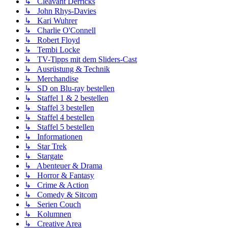
↳ Cleavant Derricks
↳ John Rhys-Davies
↳ Kari Wuhrer
↳ Charlie O'Connell
↳ Robert Floyd
↳ Tembi Locke
↳ TV-Tipps mit dem Sliders-Cast
↳ Ausrüstung & Technik
↳ Merchandise
↳ SD on Blu-ray bestellen
↳ Staffel 1 & 2 bestellen
↳ Staffel 3 bestellen
↳ Staffel 4 bestellen
↳ Staffel 5 bestellen
↳ Informationen
↳ Star Trek
↳ Stargate
↳ Abenteuer & Drama
↳ Horror & Fantasy
↳ Crime & Action
↳ Comedy & Sitcom
↳ Serien Couch
↳ Kolumnen
↳ Creative Area