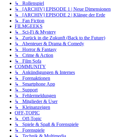
↳ Rollenspiel
↳ [ARCHIV] EPISODE 1 | Neue Dimensionen
↳ [ARCHIV] EPISODE 2 | Klänge der Erde
↳ Fan Fiction
FILMGEEKS
↳ Sci-Fi & Mystery
↳ Zurück in die Zukunft (Back to the Future)
↳ Abenteuer & Drama & Comedy
↳ Horror & Fantasy
↳ Crime & Action
↳ Film Sofa
COMMUNITY
↳ Ankündigungen & Internes
↳ Forenaktionen
↳ Smartphone App
↳ Support
↳ Fehlermeldungen
↳ Mitglieder & User
↳ Kleinanzeigen
OFF-TOPIC
↳ Off-Topic
↳ Spiele & Spaß & Forenspiele
↳ Forenspiele
↳ Technik & Multimedia