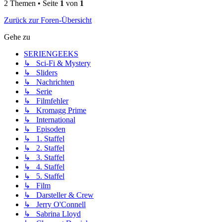
2 Themen • Seite
1
von
1
Zurück zur Foren-Übersicht
Gehe zu
SERIENGEEKS
↳ Sci-Fi & Mystery
↳ Sliders
↳ Nachrichten
↳ Serie
↳ Filmfehler
↳ Kromagg Prime
↳ International
↳ Episoden
↳ 1. Staffel
↳ 2. Staffel
↳ 3. Staffel
↳ 4. Staffel
↳ 5. Staffel
↳ Film
↳ Darsteller & Crew
↳ Jerry O'Connell
↳ Sabrina Lloyd