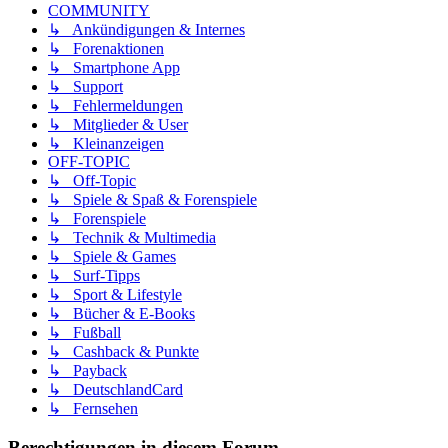
COMMUNITY
↳ Ankündigungen & Internes
↳ Forenaktionen
↳ Smartphone App
↳ Support
↳ Fehlermeldungen
↳ Mitglieder & User
↳ Kleinanzeigen
OFF-TOPIC
↳ Off-Topic
↳ Spiele & Spaß & Forenspiele
↳ Forenspiele
↳ Technik & Multimedia
↳ Spiele & Games
↳ Surf-Tipps
↳ Sport & Lifestyle
↳ Bücher & E-Books
↳ Fußball
↳ Cashback & Punkte
↳ Payback
↳ DeutschlandCard
↳ Fernsehen
Berechtigungen in diesem Forum