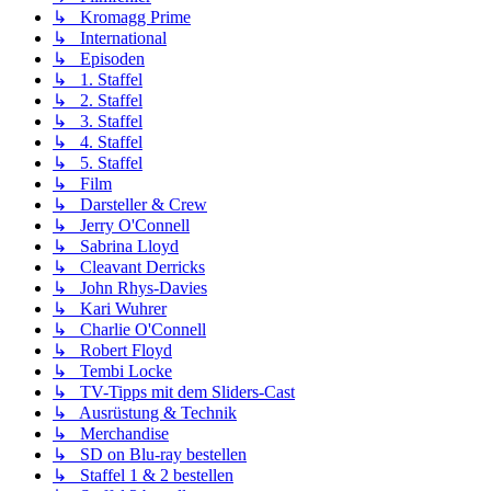
↳ Kromagg Prime
↳ International
↳ Episoden
↳ 1. Staffel
↳ 2. Staffel
↳ 3. Staffel
↳ 4. Staffel
↳ 5. Staffel
↳ Film
↳ Darsteller & Crew
↳ Jerry O'Connell
↳ Sabrina Lloyd
↳ Cleavant Derricks
↳ John Rhys-Davies
↳ Kari Wuhrer
↳ Charlie O'Connell
↳ Robert Floyd
↳ Tembi Locke
↳ TV-Tipps mit dem Sliders-Cast
↳ Ausrüstung & Technik
↳ Merchandise
↳ SD on Blu-ray bestellen
↳ Staffel 1 & 2 bestellen