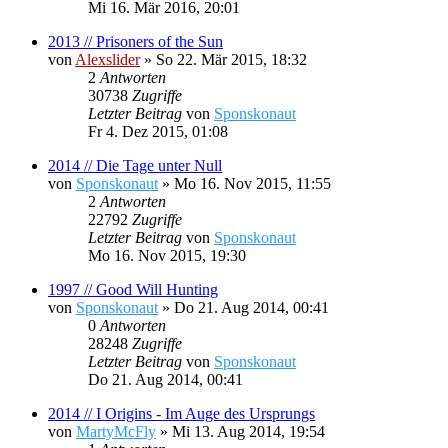
Mi 16. Mär 2016, 20:01
2013 // Prisoners of the Sun
von
Alexslider
»
So 22. Mär 2015, 18:32
2
Antworten
30738
Zugriffe
Letzter Beitrag
von
Sponskonaut
Fr 4. Dez 2015, 01:08
2014 // Die Tage unter Null
von
Sponskonaut
»
Mo 16. Nov 2015, 11:55
2
Antworten
22792
Zugriffe
Letzter Beitrag
von
Sponskonaut
Mo 16. Nov 2015, 19:30
1997 // Good Will Hunting
von
Sponskonaut
»
Do 21. Aug 2014, 00:41
0
Antworten
28248
Zugriffe
Letzter Beitrag
von
Sponskonaut
Do 21. Aug 2014, 00:41
2014 // I Origins - Im Auge des Ursprungs
von
MartyMcFly
»
Mi 13. Aug 2014, 19:54