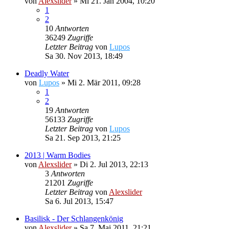
von
Alexslider
»
Mi 21. Jan 2004, 10:20
1
2
10
Antworten
36249
Zugriffe
Letzter Beitrag
von
Lupos
Sa 30. Nov 2013, 18:49
Deadly Water
von
Lupos
»
Mi 2. Mär 2011, 09:28
1
2
19
Antworten
56133
Zugriffe
Letzter Beitrag
von
Lupos
Sa 21. Sep 2013, 21:25
2013 | Warm Bodies
von
Alexslider
»
Di 2. Jul 2013, 22:13
3
Antworten
21201
Zugriffe
Letzter Beitrag
von
Alexslider
Sa 6. Jul 2013, 15:47
Basilisk - Der Schlangenkönig
von
Alexslider
»
Sa 7. Mai 2011, 21:21