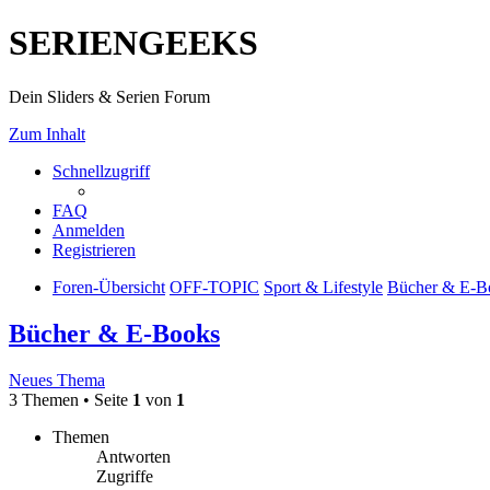
SERIENGEEKS
Dein Sliders & Serien Forum
Zum Inhalt
Schnellzugriff
FAQ
Anmelden
Registrieren
Foren-Übersicht
OFF-TOPIC
Sport & Lifestyle
Bücher & E-B
Bücher & E-Books
Neues Thema
3 Themen • Seite
1
von
1
Themen
Antworten
Zugriffe