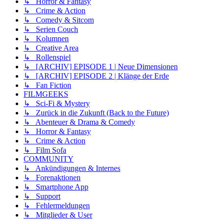
↳ Horror & Fantasy
↳ Crime & Action
↳ Comedy & Sitcom
↳ Serien Couch
↳ Kolumnen
↳ Creative Area
↳ Rollenspiel
↳ [ARCHIV] EPISODE 1 | Neue Dimensionen
↳ [ARCHIV] EPISODE 2 | Klänge der Erde
↳ Fan Fiction
FILMGEEKS
↳ Sci-Fi & Mystery
↳ Zurück in die Zukunft (Back to the Future)
↳ Abenteuer & Drama & Comedy
↳ Horror & Fantasy
↳ Crime & Action
↳ Film Sofa
COMMUNITY
↳ Ankündigungen & Internes
↳ Forenaktionen
↳ Smartphone App
↳ Support
↳ Fehlermeldungen
↳ Mitglieder & User