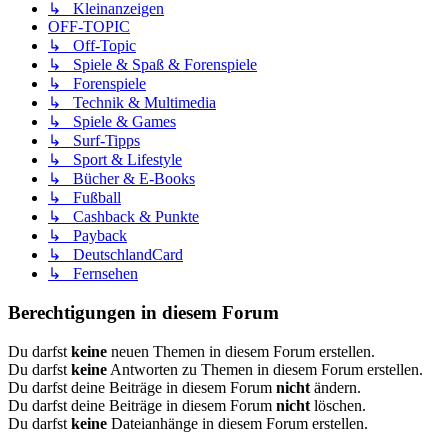
↳ Kleinanzeigen
OFF-TOPIC
↳ Off-Topic
↳ Spiele & Spaß & Forenspiele
↳ Forenspiele
↳ Technik & Multimedia
↳ Spiele & Games
↳ Surf-Tipps
↳ Sport & Lifestyle
↳ Bücher & E-Books
↳ Fußball
↳ Cashback & Punkte
↳ Payback
↳ DeutschlandCard
↳ Fernsehen
Berechtigungen in diesem Forum
Du darfst
keine
neuen Themen in diesem Forum erstellen.
Du darfst
keine
Antworten zu Themen in diesem Forum erstellen.
Du darfst deine Beiträge in diesem Forum
nicht
ändern.
Du darfst deine Beiträge in diesem Forum
nicht
löschen.
Du darfst
keine
Dateianhänge in diesem Forum erstellen.