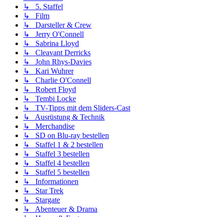
↳ 5. Staffel
↳ Film
↳ Darsteller & Crew
↳ Jerry O'Connell
↳ Sabrina Lloyd
↳ Cleavant Derricks
↳ John Rhys-Davies
↳ Kari Wuhrer
↳ Charlie O'Connell
↳ Robert Floyd
↳ Tembi Locke
↳ TV-Tipps mit dem Sliders-Cast
↳ Ausrüstung & Technik
↳ Merchandise
↳ SD on Blu-ray bestellen
↳ Staffel 1 & 2 bestellen
↳ Staffel 3 bestellen
↳ Staffel 4 bestellen
↳ Staffel 5 bestellen
↳ Informationen
↳ Star Trek
↳ Stargate
↳ Abenteuer & Drama