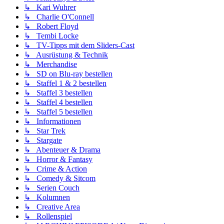
↳ Kari Wuhrer
↳ Charlie O'Connell
↳ Robert Floyd
↳ Tembi Locke
↳ TV-Tipps mit dem Sliders-Cast
↳ Ausrüstung & Technik
↳ Merchandise
↳ SD on Blu-ray bestellen
↳ Staffel 1 & 2 bestellen
↳ Staffel 3 bestellen
↳ Staffel 4 bestellen
↳ Staffel 5 bestellen
↳ Informationen
↳ Star Trek
↳ Stargate
↳ Abenteuer & Drama
↳ Horror & Fantasy
↳ Crime & Action
↳ Comedy & Sitcom
↳ Serien Couch
↳ Kolumnen
↳ Creative Area
↳ Rollenspiel