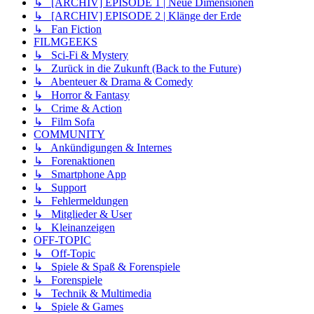
↳ [ARCHIV] EPISODE 1 | Neue Dimensionen
↳ [ARCHIV] EPISODE 2 | Klänge der Erde
↳ Fan Fiction
FILMGEEKS
↳ Sci-Fi & Mystery
↳ Zurück in die Zukunft (Back to the Future)
↳ Abenteuer & Drama & Comedy
↳ Horror & Fantasy
↳ Crime & Action
↳ Film Sofa
COMMUNITY
↳ Ankündigungen & Internes
↳ Forenaktionen
↳ Smartphone App
↳ Support
↳ Fehlermeldungen
↳ Mitglieder & User
↳ Kleinanzeigen
OFF-TOPIC
↳ Off-Topic
↳ Spiele & Spaß & Forenspiele
↳ Forenspiele
↳ Technik & Multimedia
↳ Spiele & Games