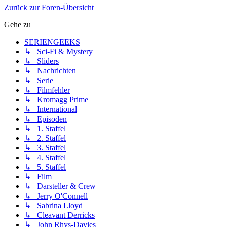
Zurück zur Foren-Übersicht
Gehe zu
SERIENGEEKS
↳ Sci-Fi & Mystery
↳ Sliders
↳ Nachrichten
↳ Serie
↳ Filmfehler
↳ Kromagg Prime
↳ International
↳ Episoden
↳ 1. Staffel
↳ 2. Staffel
↳ 3. Staffel
↳ 4. Staffel
↳ 5. Staffel
↳ Film
↳ Darsteller & Crew
↳ Jerry O'Connell
↳ Sabrina Lloyd
↳ Cleavant Derricks
↳ John Rhys-Davies