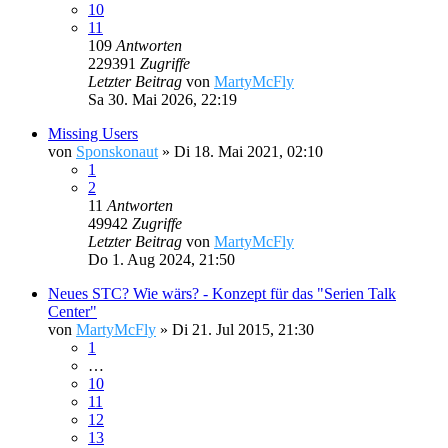
10
11
109
Antworten
229391
Zugriffe
Letzter Beitrag
von
MartyMcFly
Sa 30. Mai 2026, 22:19
Missing Users
von
Sponskonaut
»
Di 18. Mai 2021, 02:10
1
2
11
Antworten
49942
Zugriffe
Letzter Beitrag
von
MartyMcFly
Do 1. Aug 2024, 21:50
Neues STC? Wie wärs? - Konzept für das "Serien Talk
Center"
von
MartyMcFly
»
Di 21. Jul 2015, 21:30
1
…
10
11
12
13