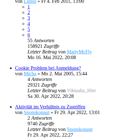
von
Lupos
»
Fr 4. Feb 2011, 13:00
1
2
3
4
5
6
55
Antworten
158921
Zugriffe
Letzter Beitrag
von
MartyMcFly
Mo 16. Mai 2022, 20:08
Cookie Problem bei Anmeldung?
von
Micha
»
Mo 2. Mai 2005, 15:44
4
Antworten
29321
Zugriffe
Letzter Beitrag
von
Viktualia_Hier
Sa 30. Apr 2022, 20:28
Aktivität im Verhältnis zu Zugriffen
von
Sponskonaut
»
Fr 29. Apr 2022, 13:01
2
Antworten
9740
Zugriffe
Letzter Beitrag
von
Sponskonaut
Fr 29. Apr 2022, 22:27