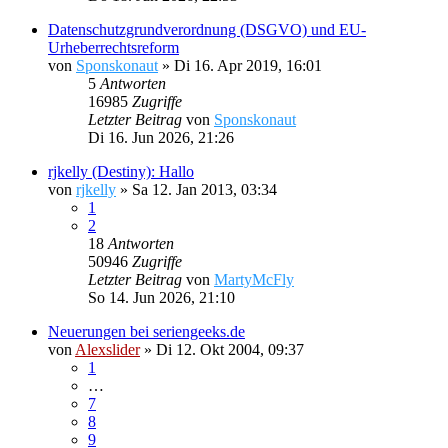
Datenschutzgrundverordnung (DSGVO) und EU-
Urheberrechtsreform
von
Sponskonaut
»
Di 16. Apr 2019, 16:01
5
Antworten
16985
Zugriffe
Letzter Beitrag
von
Sponskonaut
Di 16. Jun 2026, 21:26
rjkelly (Destiny): Hallo
von
rjkelly
»
Sa 12. Jan 2013, 03:34
1
2
18
Antworten
50946
Zugriffe
Letzter Beitrag
von
MartyMcFly
So 14. Jun 2026, 21:10
Neuerungen bei seriengeeks.de
von
Alexslider
»
Di 12. Okt 2004, 09:37
1
…
7
8
9