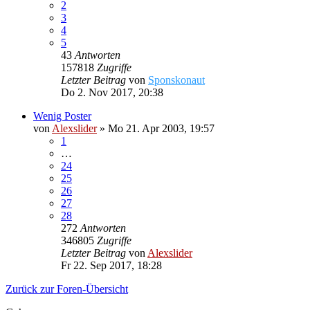
2
3
4
5
43
Antworten
157818
Zugriffe
Letzter Beitrag
von
Sponskonaut
Do 2. Nov 2017, 20:38
Wenig Poster
von
Alexslider
»
Mo 21. Apr 2003, 19:57
1
…
24
25
26
27
28
272
Antworten
346805
Zugriffe
Letzter Beitrag
von
Alexslider
Fr 22. Sep 2017, 18:28
Zurück zur Foren-Übersicht