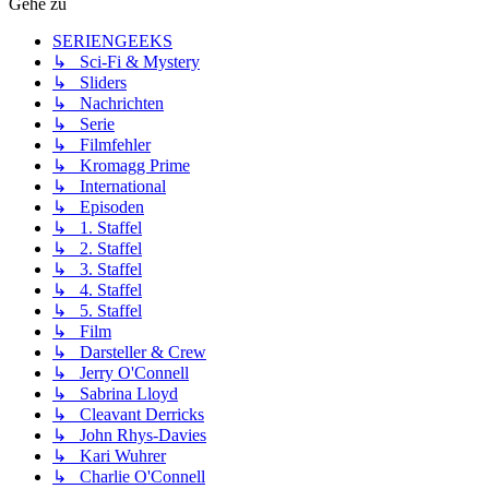
Gehe zu
SERIENGEEKS
↳ Sci-Fi & Mystery
↳ Sliders
↳ Nachrichten
↳ Serie
↳ Filmfehler
↳ Kromagg Prime
↳ International
↳ Episoden
↳ 1. Staffel
↳ 2. Staffel
↳ 3. Staffel
↳ 4. Staffel
↳ 5. Staffel
↳ Film
↳ Darsteller & Crew
↳ Jerry O'Connell
↳ Sabrina Lloyd
↳ Cleavant Derricks
↳ John Rhys-Davies
↳ Kari Wuhrer
↳ Charlie O'Connell