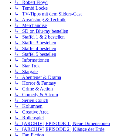
↳ Robert Floyd
↳ Tembi Locke
↳ TV-Tipps mit dem Sliders-Cast
↳ Ausrüstung & Technik
↳ Merchandise
↳ SD on Blu-ray bestellen
↳ Staffel 1 & 2 bestellen
↳ Staffel 3 bestellen
↳ Staffel 4 bestellen
↳ Staffel 5 bestellen
↳ Informationen
↳ Star Trek
↳ Stargate
↳ Abenteuer & Drama
↳ Horror & Fantasy
↳ Crime & Action
↳ Comedy & Sitcom
↳ Serien Couch
↳ Kolumnen
↳ Creative Area
↳ Rollenspiel
↳ [ARCHIV] EPISODE 1 | Neue Dimensionen
↳ [ARCHIV] EPISODE 2 | Klänge der Erde
↳ Fan Fiction