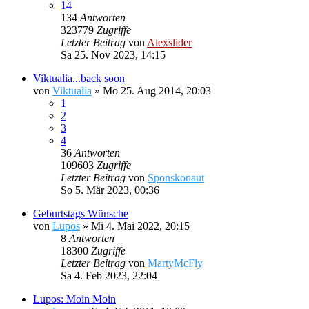
14
134
Antworten
323779
Zugriffe
Letzter Beitrag
von
Alexslider
Sa 25. Nov 2023, 14:15
Viktualia...back soon
von
Viktualia
»
Mo 25. Aug 2014, 20:03
1
2
3
4
36
Antworten
109603
Zugriffe
Letzter Beitrag
von
Sponskonaut
So 5. Mär 2023, 00:36
Geburtstags Wünsche
von
Lupos
»
Mi 4. Mai 2022, 20:15
8
Antworten
18300
Zugriffe
Letzter Beitrag
von
MartyMcFly
Sa 4. Feb 2023, 22:04
Lupos: Moin Moin