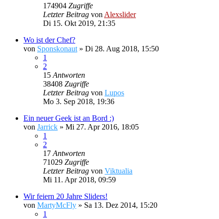
174904
Zugriffe
Letzter Beitrag
von
Alexslider
Di 15. Okt 2019, 21:35
Wo ist der Chef?
von
Sponskonaut
»
Di 28. Aug 2018, 15:50
1
2
15
Antworten
38408
Zugriffe
Letzter Beitrag
von
Lupos
Mo 3. Sep 2018, 19:36
Ein neuer Geek ist an Bord :)
von
Jarrick
»
Mi 27. Apr 2016, 18:05
1
2
17
Antworten
71029
Zugriffe
Letzter Beitrag
von
Viktualia
Mi 11. Apr 2018, 09:59
Wir feiern 20 Jahre Sliders!
von
MartyMcFly
»
Sa 13. Dez 2014, 15:20
1