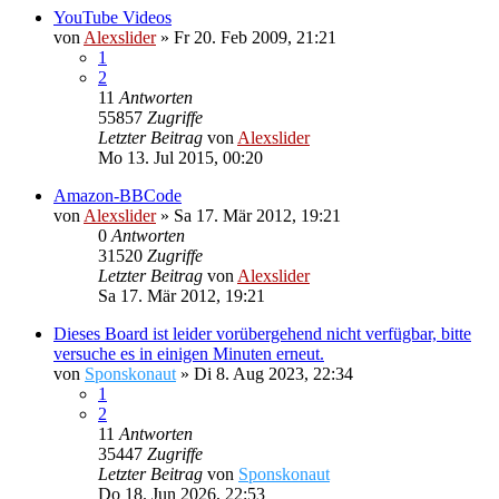
YouTube Videos
von
Alexslider
»
Fr 20. Feb 2009, 21:21
1
2
11
Antworten
55857
Zugriffe
Letzter Beitrag
von
Alexslider
Mo 13. Jul 2015, 00:20
Amazon-BBCode
von
Alexslider
»
Sa 17. Mär 2012, 19:21
0
Antworten
31520
Zugriffe
Letzter Beitrag
von
Alexslider
Sa 17. Mär 2012, 19:21
Dieses Board ist leider vorübergehend nicht verfügbar, bitte
versuche es in einigen Minuten erneut.
von
Sponskonaut
»
Di 8. Aug 2023, 22:34
1
2
11
Antworten
35447
Zugriffe
Letzter Beitrag
von
Sponskonaut
Do 18. Jun 2026, 22:53