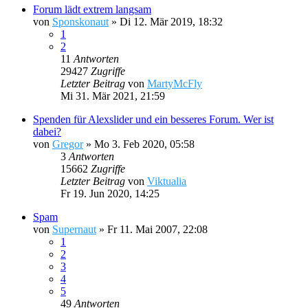
Forum lädt extrem langsam
von
Sponskonaut
»
Di 12. Mär 2019, 18:32
1
2
11
Antworten
29427
Zugriffe
Letzter Beitrag
von
MartyMcFly
Mi 31. Mär 2021, 21:59
Spenden für Alexslider und ein besseres Forum. Wer ist
dabei?
von
Gregor
»
Mo 3. Feb 2020, 05:58
3
Antworten
15662
Zugriffe
Letzter Beitrag
von
Viktualia
Fr 19. Jun 2020, 14:25
Spam
von
Supernaut
»
Fr 11. Mai 2007, 22:08
1
2
3
4
5
49
Antworten