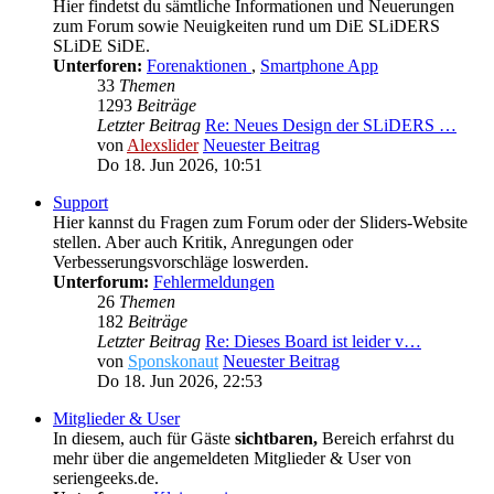
Hier findetst du sämtliche Informationen und Neuerungen
zum Forum sowie Neuigkeiten rund um DiE SLiDERS
SLiDE SiDE.
Unterforen:
Forenaktionen
,
Smartphone App
33
Themen
1293
Beiträge
Letzter Beitrag
Re: Neues Design der SLiDERS …
von
Alexslider
Neuester Beitrag
Do 18. Jun 2026, 10:51
Support
Hier kannst du Fragen zum Forum oder der Sliders-Website
stellen. Aber auch Kritik, Anregungen oder
Verbesserungsvorschläge loswerden.
Unterforum:
Fehlermeldungen
26
Themen
182
Beiträge
Letzter Beitrag
Re: Dieses Board ist leider v…
von
Sponskonaut
Neuester Beitrag
Do 18. Jun 2026, 22:53
Mitglieder & User
In diesem, auch für Gäste
sichtbaren,
Bereich erfahrst du
mehr über die angemeldeten Mitglieder & User von
seriengeeks.de.