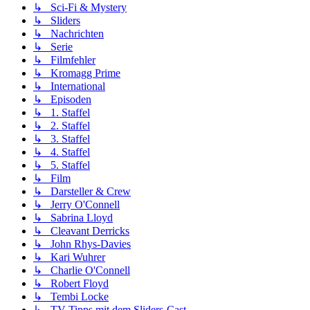
↳ Sci-Fi & Mystery
↳ Sliders
↳ Nachrichten
↳ Serie
↳ Filmfehler
↳ Kromagg Prime
↳ International
↳ Episoden
↳ 1. Staffel
↳ 2. Staffel
↳ 3. Staffel
↳ 4. Staffel
↳ 5. Staffel
↳ Film
↳ Darsteller & Crew
↳ Jerry O'Connell
↳ Sabrina Lloyd
↳ Cleavant Derricks
↳ John Rhys-Davies
↳ Kari Wuhrer
↳ Charlie O'Connell
↳ Robert Floyd
↳ Tembi Locke
↳ TV-Tipps mit dem Sliders-Cast