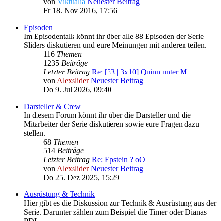
von
Viktualia
Neuester Beitrag
Fr 18. Nov 2016, 17:56
Episoden
Im Episodentalk könnt ihr über alle 88 Episoden der Serie
Sliders diskutieren und eure Meinungen mit anderen teilen.
116
Themen
1235
Beiträge
Letzter Beitrag
Re: [33 | 3x10] Quinn unter M…
von
Alexslider
Neuester Beitrag
Do 9. Jul 2026, 09:40
Darsteller & Crew
In diesem Forum könnt ihr über die Darsteller und die
Mitarbeiter der Serie diskutieren sowie eure Fragen dazu
stellen.
68
Themen
514
Beiträge
Letzter Beitrag
Re: Epstein ? oO
von
Alexslider
Neuester Beitrag
Do 25. Dez 2025, 15:29
Ausrüstung & Technik
Hier gibt es die Diskussion zur Technik & Ausrüstung aus der
Serie. Darunter zählen zum Beispiel die Timer oder Dianas
PDL.