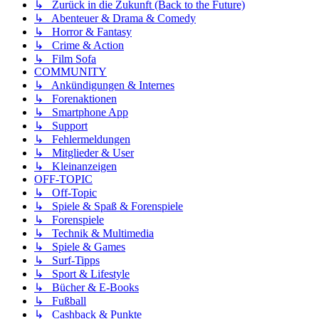
↳ Zurück in die Zukunft (Back to the Future)
↳ Abenteuer & Drama & Comedy
↳ Horror & Fantasy
↳ Crime & Action
↳ Film Sofa
COMMUNITY
↳ Ankündigungen & Internes
↳ Forenaktionen
↳ Smartphone App
↳ Support
↳ Fehlermeldungen
↳ Mitglieder & User
↳ Kleinanzeigen
OFF-TOPIC
↳ Off-Topic
↳ Spiele & Spaß & Forenspiele
↳ Forenspiele
↳ Technik & Multimedia
↳ Spiele & Games
↳ Surf-Tipps
↳ Sport & Lifestyle
↳ Bücher & E-Books
↳ Fußball
↳ Cashback & Punkte