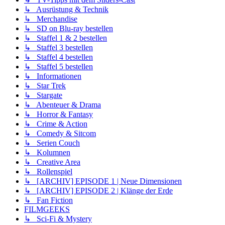
↳ Ausrüstung & Technik
↳ Merchandise
↳ SD on Blu-ray bestellen
↳ Staffel 1 & 2 bestellen
↳ Staffel 3 bestellen
↳ Staffel 4 bestellen
↳ Staffel 5 bestellen
↳ Informationen
↳ Star Trek
↳ Stargate
↳ Abenteuer & Drama
↳ Horror & Fantasy
↳ Crime & Action
↳ Comedy & Sitcom
↳ Serien Couch
↳ Kolumnen
↳ Creative Area
↳ Rollenspiel
↳ [ARCHIV] EPISODE 1 | Neue Dimensionen
↳ [ARCHIV] EPISODE 2 | Klänge der Erde
↳ Fan Fiction
FILMGEEKS
↳ Sci-Fi & Mystery