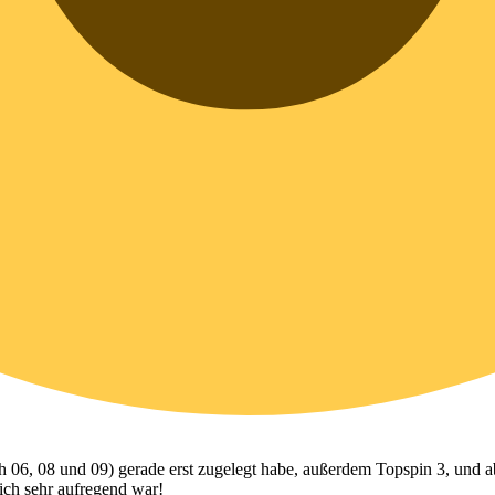
ch 06, 08 und 09) gerade erst zugelegt habe, außerdem Topspin 3, und a
ich sehr aufregend war!