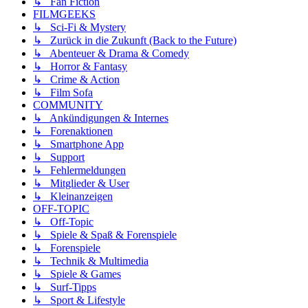
↳ Fan Fiction
FILMGEEKS
↳ Sci-Fi & Mystery
↳ Zurück in die Zukunft (Back to the Future)
↳ Abenteuer & Drama & Comedy
↳ Horror & Fantasy
↳ Crime & Action
↳ Film Sofa
COMMUNITY
↳ Ankündigungen & Internes
↳ Forenaktionen
↳ Smartphone App
↳ Support
↳ Fehlermeldungen
↳ Mitglieder & User
↳ Kleinanzeigen
OFF-TOPIC
↳ Off-Topic
↳ Spiele & Spaß & Forenspiele
↳ Forenspiele
↳ Technik & Multimedia
↳ Spiele & Games
↳ Surf-Tipps
↳ Sport & Lifestyle