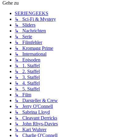
Gehe zu
SERIENGEEKS
↳ Sci-Fi & Mystery
↳ Sliders
↳ Nachrichten
↳ Serie
↳ Filmfehler
↳ Kromagg Prime
↳ International
↳ Episoden
↳ 1. Staffel
↳ 2. Staffel
↳ 3. Staffel
↳ 4. Staffel
↳ 5. Staffel
↳ Film
↳ Darsteller & Crew
↳ Jerry O'Connell
↳ Sabrina Lloyd
↳ Cleavant Derricks
↳ John Rhys-Davies
↳ Kari Wuhrer
↳ Charlie O'Connell