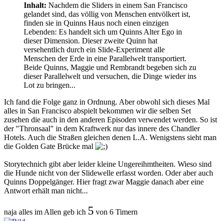
Inhalt:
Nachdem die Sliders in einem San Francisco
gelandet sind, das völlig von Menschen entvölkert ist,
finden sie in Quinns Haus noch einen einzigen
Lebenden: Es handelt sich um Quinns Alter Ego in
dieser Dimension. Dieser zweite Quinn hat
versehentlich durch ein Slide-Experiment alle
Menschen der Erde in eine Parallelwelt transportiert.
Beide Quinns, Maggie und Rembrandt begeben sich zu
dieser Parallelwelt und versuchen, die Dinge wieder ins
Lot zu bringen...
Ich fand die Folge ganz in Ordnung. Aber obwohl sich dieses Mal
alles in San Francisco abspielt bekommen wir die selben Set
zusehen die auch in den anderen Episoden verwendet werden. So ist
der "Thronsaal" in dem Kraftwerk nur das innere des Chandler
Hotels. Auch die Straßen gleichen denen L.A. Wenigstens sieht man
die Golden Gate Brücke mal
Storytechnich gibt aber leider kleine Ungereihmtheiten. Wieso sind
die Hunde nicht von der Slidewelle erfasst worden. Oder aber auch
Quinns Doppelgänger. Hier fragt zwar Maggie danach aber eine
Antwort erhält man nicht...
5
naja alles im Allen geb ich
von 6 Timern