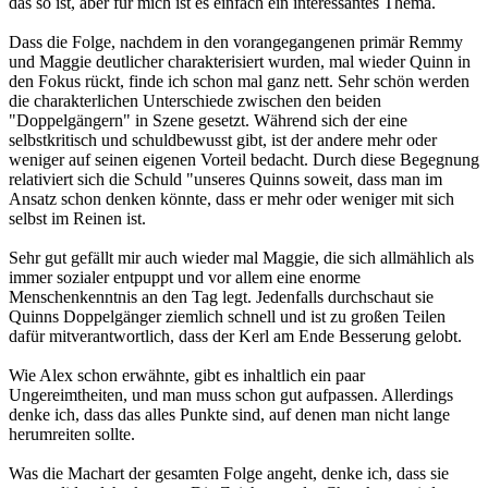
das so ist, aber für mich ist es einfach ein interessantes Thema.
Dass die Folge, nachdem in den vorangegangenen primär Remmy
und Maggie deutlicher charakterisiert wurden, mal wieder Quinn in
den Fokus rückt, finde ich schon mal ganz nett. Sehr schön werden
die charakterlichen Unterschiede zwischen den beiden
"Doppelgängern" in Szene gesetzt. Während sich der eine
selbstkritisch und schuldbewusst gibt, ist der andere mehr oder
weniger auf seinen eigenen Vorteil bedacht. Durch diese Begegnung
relativiert sich die Schuld "unseres Quinns soweit, dass man im
Ansatz schon denken könnte, dass er mehr oder weniger mit sich
selbst im Reinen ist.
Sehr gut gefällt mir auch wieder mal Maggie, die sich allmählich als
immer sozialer entpuppt und vor allem eine enorme
Menschenkenntnis an den Tag legt. Jedenfalls durchschaut sie
Quinns Doppelgänger ziemlich schnell und ist zu großen Teilen
dafür mitverantwortlich, dass der Kerl am Ende Besserung gelobt.
Wie Alex schon erwähnte, gibt es inhaltlich ein paar
Ungereimtheiten, und man muss schon gut aufpassen. Allerdings
denke ich, dass das alles Punkte sind, auf denen man nicht lange
herumreiten sollte.
Was die Machart der gesamten Folge angeht, denke ich, dass sie