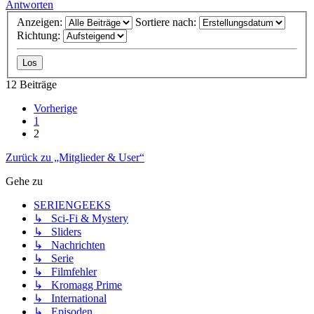
Antworten
Anzeigen:
Sortiere nach:
Richtung:
12 Beiträge
Vorherige
1
2
Zurück zu „Mitglieder & User“
Gehe zu
SERIENGEEKS
↳ Sci-Fi & Mystery
↳ Sliders
↳ Nachrichten
↳ Serie
↳ Filmfehler
↳ Kromagg Prime
↳ International
↳ Episoden