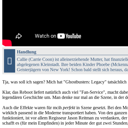
Handlung

Callie (Carrie Coon) ist alleinerziehende Mutter, hat finanziel
abgelegenen Kleinstadt. Ihre beiden Kinder Phoebe (Mckenna
Geisterjägern von New York! Schon bald stellt sich heraus, da
Tja, was soll ich sagen? Mich hat "Ghostbusters: Legacy" tatsächlich
Klar, das Reboot liefert natürlich auch viel "Fan-Service", macht dab
legendären Geschichte um. Man denke nur mal an die Szene, in der d
Auch die Effekte waren für mcih
perfekt
in Szene gesetzt. Bei den Mo
wirklich passend in die Moderne transportiert haben. Von den ganzen
funktioniert, ist vor allem Regisseur Jason Reitman zu verdanken, der
schafft es (für mein Empfinden) in jeder Minute der gut zwei Stunden