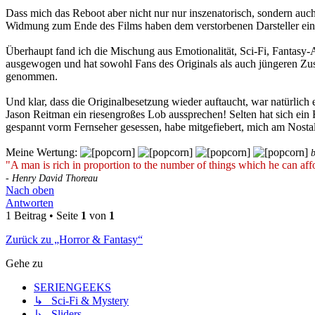
Dass mich das Reboot aber nicht nur nur inszenatorisch, sondern auch 
Widmung zum Ende des Films haben dem verstorbenen Darsteller ein 
Überhaupt fand ich die Mischung aus Emotionalität, Sci-Fi, Fantasy-
ausgewogen und hat sowohl Fans des Originals als auch jüngeren Zu
genommen.
Und klar, dass die Originalbesetzung wieder auftaucht, war natürlich 
Jason Reitman ein riesengroßes Lob aussprechen! Selten hat sich ein 
gespannt vorm Fernseher gesessen, habe mitgefiebert, mich am Nostal
Meine Wertung:
"A man is rich in proportion to the number of things which he can affo
- Henry David Thoreau
Nach oben
Antworten
1 Beitrag • Seite
1
von
1
Zurück zu „Horror & Fantasy“
Gehe zu
SERIENGEEKS
↳ Sci-Fi & Mystery
↳ Sliders