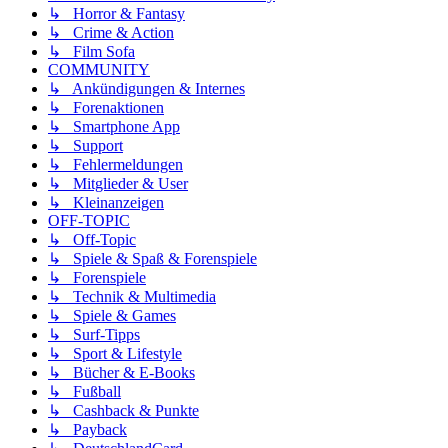
↳ Horror & Fantasy
↳ Crime & Action
↳ Film Sofa
COMMUNITY
↳ Ankündigungen & Internes
↳ Forenaktionen
↳ Smartphone App
↳ Support
↳ Fehlermeldungen
↳ Mitglieder & User
↳ Kleinanzeigen
OFF-TOPIC
↳ Off-Topic
↳ Spiele & Spaß & Forenspiele
↳ Forenspiele
↳ Technik & Multimedia
↳ Spiele & Games
↳ Surf-Tipps
↳ Sport & Lifestyle
↳ Bücher & E-Books
↳ Fußball
↳ Cashback & Punkte
↳ Payback