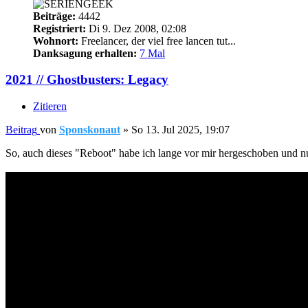
Beiträge:
4442
Registriert:
Di 9. Dez 2008, 02:08
Wohnort:
Freelancer, der viel free lancen tut...
Danksagung erhalten:
7 Mal
2021 // Ghostbusters: Legacy
Zitieren
Beitrag
von
Sponskonaut
»
So 13. Jul 2025, 19:07
So, auch dieses "Reboot" habe ich lange vor mir hergeschoben und nun