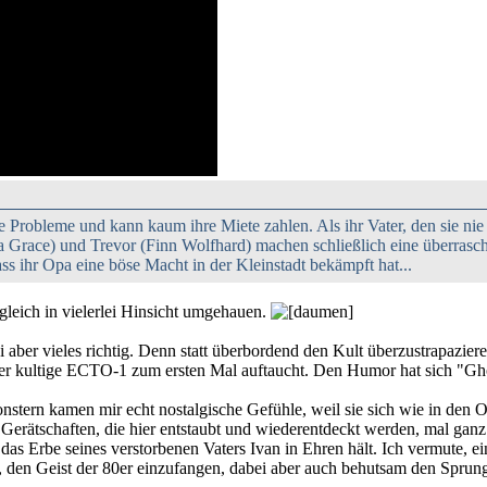
le Probleme und kann kaum ihre Miete zahlen. Als ihr Vater, den sie nie k
 Grace) und Trevor (Finn Wolfhard) machen schließlich eine überrasc
ss ihr Opa eine böse Macht in der Kleinstadt bekämpft hat...
 gleich in vielerlei Hinsicht umgehauen.
ei aber vieles richtig. Denn statt überbordend den Kult überzustrapazi
er kultige ECTO-1 zum ersten Mal auftaucht. Den Humor hat sich "Ghos
nstern kamen mir echt nostalgische Gefühle, weil sie sich wie in den
 Gerätschaften, die hier entstaubt und wiederentdeckt werden, mal gan
 das Erbe seines verstorbenen Vaters Ivan in Ehren hält. Ich vermute, 
, den Geist der 80er einzufangen, dabei aber auch behutsam den Sprung