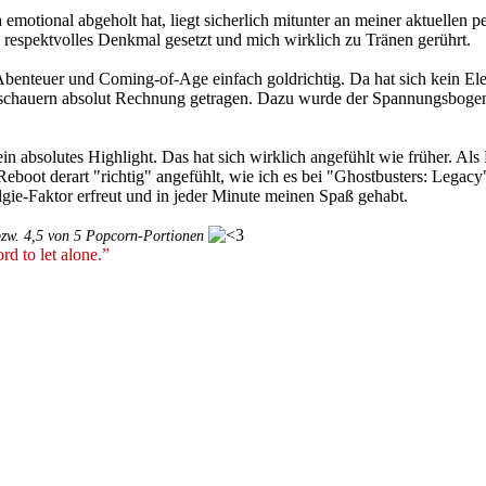
emotional abgeholt hat, liegt sicherlich mitunter an meiner aktuellen pe
respektvolles Denkmal gesetzt und mich wirklich zu Tränen gerührt.
Abenteuer und Coming-of-Age einfach goldrichtig. Da hat sich kein El
schauern absolut Rechnung getragen. Dazu wurde der Spannungsbogen kl
ein absolutes Highlight. Das hat sich wirklich angefühlt wie früher. Al
Reboot derart "richtig" angefühlt, wie ich es bei "Ghostbusters: Lega
gie-Faktor erfreut und in jeder Minute meinen Spaß gehabt.
bzw. 4,5 von 5 Popcorn-Portionen
rd to let alone.”