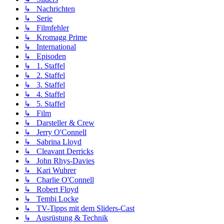
↳ Nachrichten
↳ Serie
↳ Filmfehler
↳ Kromagg Prime
↳ International
↳ Episoden
↳ 1. Staffel
↳ 2. Staffel
↳ 3. Staffel
↳ 4. Staffel
↳ 5. Staffel
↳ Film
↳ Darsteller & Crew
↳ Jerry O'Connell
↳ Sabrina Lloyd
↳ Cleavant Derricks
↳ John Rhys-Davies
↳ Kari Wuhrer
↳ Charlie O'Connell
↳ Robert Floyd
↳ Tembi Locke
↳ TV-Tipps mit dem Sliders-Cast
↳ Ausrüstung & Technik