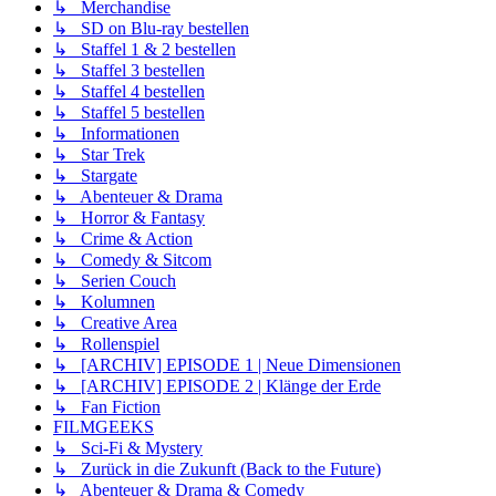
↳ Merchandise
↳ SD on Blu-ray bestellen
↳ Staffel 1 & 2 bestellen
↳ Staffel 3 bestellen
↳ Staffel 4 bestellen
↳ Staffel 5 bestellen
↳ Informationen
↳ Star Trek
↳ Stargate
↳ Abenteuer & Drama
↳ Horror & Fantasy
↳ Crime & Action
↳ Comedy & Sitcom
↳ Serien Couch
↳ Kolumnen
↳ Creative Area
↳ Rollenspiel
↳ [ARCHIV] EPISODE 1 | Neue Dimensionen
↳ [ARCHIV] EPISODE 2 | Klänge der Erde
↳ Fan Fiction
FILMGEEKS
↳ Sci-Fi & Mystery
↳ Zurück in die Zukunft (Back to the Future)
↳ Abenteuer & Drama & Comedy