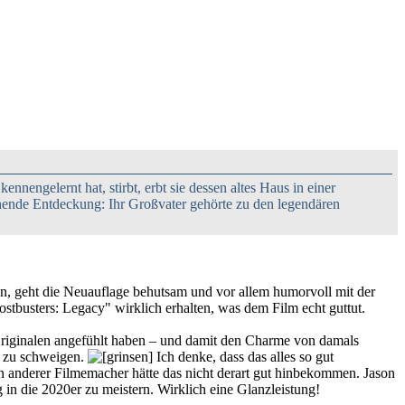
ennengelernt hat, stirbt, erbt sie dessen altes Haus in einer
hende Entdeckung: Ihr Großvater gehörte zu den legendären
eren, geht die Neuauflage behutsam und vor allem humorvoll mit der
tbusters: Legacy" wirklich erhalten, was dem Film echt guttut.
 Originalen angefühlt haben – und damit den Charme von damals
z zu schweigen.
Ich denke, dass das alles so gut
ein anderer Filmemacher hätte das nicht derart gut hinbekommen. Jason
 in die 2020er zu meistern. Wirklich eine Glanzleistung!