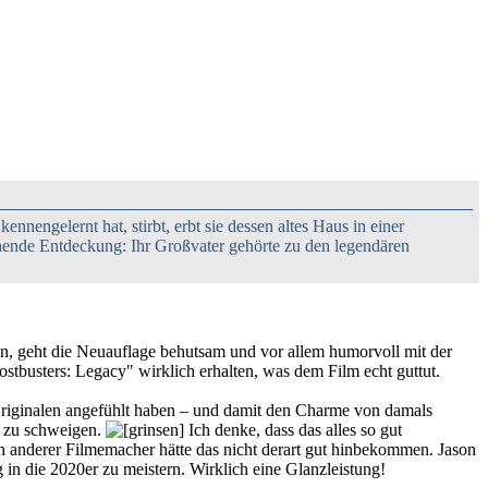
ennengelernt hat, stirbt, erbt sie dessen altes Haus in einer
hende Entdeckung: Ihr Großvater gehörte zu den legendären
eren, geht die Neuauflage behutsam und vor allem humorvoll mit der
tbusters: Legacy" wirklich erhalten, was dem Film echt guttut.
 Originalen angefühlt haben – und damit den Charme von damals
z zu schweigen.
Ich denke, dass das alles so gut
ein anderer Filmemacher hätte das nicht derart gut hinbekommen. Jason
 in die 2020er zu meistern. Wirklich eine Glanzleistung!