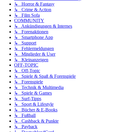
↳ Horror & Fantasy
↳ Crime & Action
↳ Film Sofa
COMMUNITY
↳ Ankündigungen & Internes
↳ Forenaktionen
↳ Smartphone App
↳ Support
↳ Fehlermeldungen
↳ Mitglieder & User
↳ Kleinanzeigen
OFF-TOPIC
↳ Off-Topic
↳ Spiele & Spaß & Forenspiele
↳ Forenspiele
↳ Technik & Multimedia
↳ Spiele & Games
↳ Surf-Tipps
↳ Sport & Lifestyle
↳ Bücher & E-Books
↳ Fußball
↳ Cashback & Punkte
↳ Payback