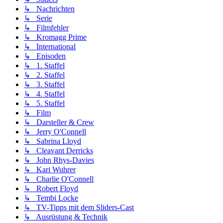
↳ Nachrichten
↳ Serie
↳ Filmfehler
↳ Kromagg Prime
↳ International
↳ Episoden
↳ 1. Staffel
↳ 2. Staffel
↳ 3. Staffel
↳ 4. Staffel
↳ 5. Staffel
↳ Film
↳ Darsteller & Crew
↳ Jerry O'Connell
↳ Sabrina Lloyd
↳ Cleavant Derricks
↳ John Rhys-Davies
↳ Kari Wuhrer
↳ Charlie O'Connell
↳ Robert Floyd
↳ Tembi Locke
↳ TV-Tipps mit dem Sliders-Cast
↳ Ausrüstung & Technik