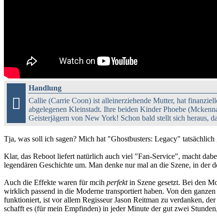
Handlung

Callie (Carrie Coon) ist alleinerziehende Mutter, hat finanziel
abgelegenen Kleinstadt. Ihre beiden Kinder Phoebe (Mckenna
Geisterjägern von New York! Schon bald stellt sich heraus, da
Tja, was soll ich sagen? Mich hat "Ghostbusters: Legacy" tatsächlich
Klar, das Reboot liefert natürlich auch viel "Fan-Service", macht dab
legendären Geschichte um. Man denke nur mal an die Szene, in der d
Auch die Effekte waren für mcih
perfekt
in Szene gesetzt. Bei den Mo
wirklich passend in die Moderne transportiert haben. Von den ganzen
funktioniert, ist vor allem Regisseur Jason Reitman zu verdanken, der
schafft es (für mein Empfinden) in jeder Minute der gut zwei Stunden