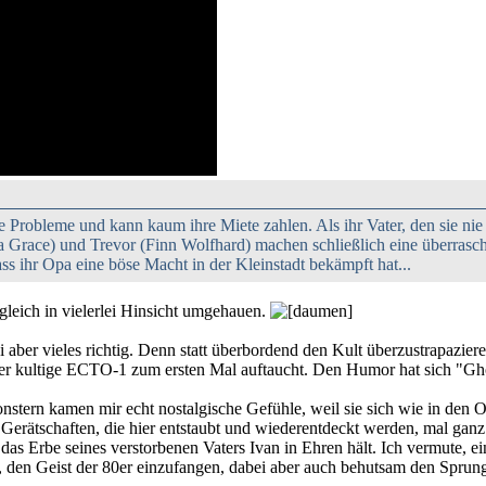
le Probleme und kann kaum ihre Miete zahlen. Als ihr Vater, den sie nie k
 Grace) und Trevor (Finn Wolfhard) machen schließlich eine überrasc
ss ihr Opa eine böse Macht in der Kleinstadt bekämpft hat...
 gleich in vielerlei Hinsicht umgehauen.
ei aber vieles richtig. Denn statt überbordend den Kult überzustrapazi
er kultige ECTO-1 zum ersten Mal auftaucht. Den Humor hat sich "Ghos
nstern kamen mir echt nostalgische Gefühle, weil sie sich wie in den
 Gerätschaften, die hier entstaubt und wiederentdeckt werden, mal gan
 das Erbe seines verstorbenen Vaters Ivan in Ehren hält. Ich vermute, 
, den Geist der 80er einzufangen, dabei aber auch behutsam den Sprung