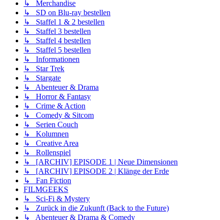
↳ Merchandise
↳ SD on Blu-ray bestellen
↳ Staffel 1 & 2 bestellen
↳ Staffel 3 bestellen
↳ Staffel 4 bestellen
↳ Staffel 5 bestellen
↳ Informationen
↳ Star Trek
↳ Stargate
↳ Abenteuer & Drama
↳ Horror & Fantasy
↳ Crime & Action
↳ Comedy & Sitcom
↳ Serien Couch
↳ Kolumnen
↳ Creative Area
↳ Rollenspiel
↳ [ARCHIV] EPISODE 1 | Neue Dimensionen
↳ [ARCHIV] EPISODE 2 | Klänge der Erde
↳ Fan Fiction
FILMGEEKS
↳ Sci-Fi & Mystery
↳ Zurück in die Zukunft (Back to the Future)
↳ Abenteuer & Drama & Comedy