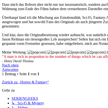
Dass mich das Reboot aber nicht nur nur inszenatorisch, sondern auch 
Widmung zum Ende des Films haben dem verstorbenen Darsteller ein 
Überhaupt fand ich die Mischung aus Emotionalität, Sci-Fi, Fantasy-
ausgewogen und hat sowohl Fans des Originals als auch jüngeren Zu
genommen.
Und klar, dass die Originalbesetzung wieder auftaucht, war natürlich 
Jason Reitman ein riesengroßes Lob aussprechen! Selten hat sich ein 
gespannt vorm Fernseher gesessen, habe mitgefiebert, mich am Nostal
Meine Wertung:
"A man is rich in proportion to the number of things which he can affo
- Henry David Thoreau
Nach oben
Antworten
1 Beitrag • Seite
1
von
1
Zurück zu „Horror & Fantasy“
Gehe zu
SERIENGEEKS
↳ Sci-Fi & Mystery
↳ Sliders