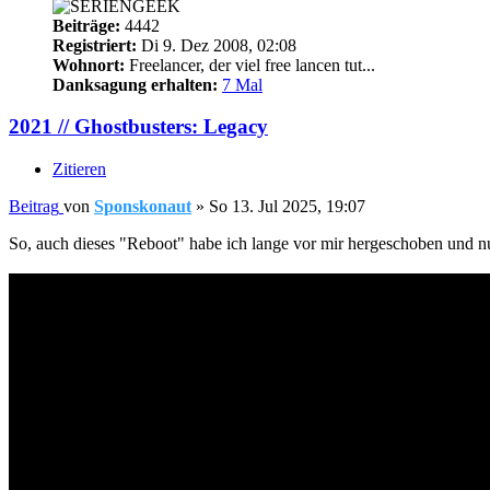
Beiträge:
4442
Registriert:
Di 9. Dez 2008, 02:08
Wohnort:
Freelancer, der viel free lancen tut...
Danksagung erhalten:
7 Mal
2021 // Ghostbusters: Legacy
Zitieren
Beitrag
von
Sponskonaut
»
So 13. Jul 2025, 19:07
So, auch dieses "Reboot" habe ich lange vor mir hergeschoben und nun