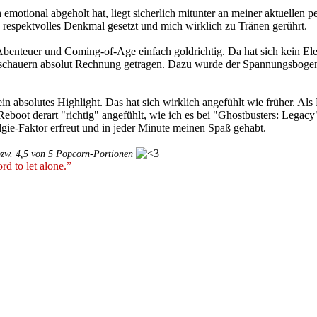
emotional abgeholt hat, liegt sicherlich mitunter an meiner aktuellen pe
respektvolles Denkmal gesetzt und mich wirklich zu Tränen gerührt.
Abenteuer und Coming-of-Age einfach goldrichtig. Da hat sich kein El
schauern absolut Rechnung getragen. Dazu wurde der Spannungsbogen kl
ein absolutes Highlight. Das hat sich wirklich angefühlt wie früher. Al
Reboot derart "richtig" angefühlt, wie ich es bei "Ghostbusters: Lega
gie-Faktor erfreut und in jeder Minute meinen Spaß gehabt.
bzw. 4,5 von 5 Popcorn-Portionen
rd to let alone.”