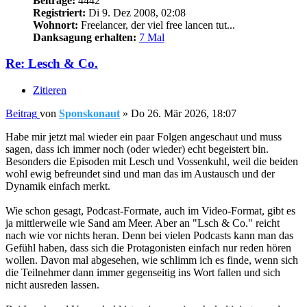
Beiträge:
4442
Registriert:
Di 9. Dez 2008, 02:08
Wohnort:
Freelancer, der viel free lancen tut...
Danksagung erhalten:
7 Mal
Re: Lesch & Co.
Zitieren
Beitrag
von
Sponskonaut
»
Do 26. Mär 2026, 18:07
Habe mir jetzt mal wieder ein paar Folgen angeschaut und muss
sagen, dass ich immer noch (oder wieder) echt begeistert bin.
Besonders die Episoden mit Lesch und Vossenkuhl, weil die beiden
wohl ewig befreundet sind und man das im Austausch und der
Dynamik einfach merkt.
Wie schon gesagt, Podcast-Formate, auch im Video-Format, gibt es
ja mittlerweile wie Sand am Meer. Aber an "Lsch & Co." reicht
nach wie vor nichts heran. Denn bei vielen Podcasts kann man das
Gefühl haben, dass sich die Protagonisten einfach nur reden hören
wollen. Davon mal abgesehen, wie schlimm ich es finde, wenn sich
die Teilnehmer dann immer gegenseitig ins Wort fallen und sich
nicht ausreden lassen.