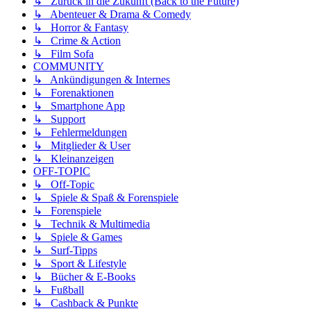
↳ Zurück in die Zukunft (Back to the Future)
↳ Abenteuer & Drama & Comedy
↳ Horror & Fantasy
↳ Crime & Action
↳ Film Sofa
COMMUNITY
↳ Ankündigungen & Internes
↳ Forenaktionen
↳ Smartphone App
↳ Support
↳ Fehlermeldungen
↳ Mitglieder & User
↳ Kleinanzeigen
OFF-TOPIC
↳ Off-Topic
↳ Spiele & Spaß & Forenspiele
↳ Forenspiele
↳ Technik & Multimedia
↳ Spiele & Games
↳ Surf-Tipps
↳ Sport & Lifestyle
↳ Bücher & E-Books
↳ Fußball
↳ Cashback & Punkte