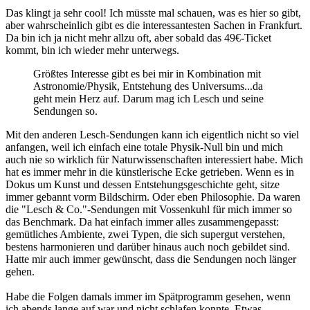
Das klingt ja sehr cool! Ich müsste mal schauen, was es hier so gibt,
aber wahrscheinlich gibt es die interessantesten Sachen in Frankfurt.
Da bin ich ja nicht mehr allzu oft, aber sobald das 49€-Ticket
kommt, bin ich wieder mehr unterwegs.
Größtes Interesse gibt es bei mir in Kombination mit
Astronomie/Physik, Entstehung des Universums...da
geht mein Herz auf. Darum mag ich Lesch und seine
Sendungen so.
Mit den anderen Lesch-Sendungen kann ich eigentlich nicht so viel
anfangen, weil ich einfach eine totale Physik-Null bin und mich
auch nie so wirklich für Naturwissenschaften interessiert habe. Mich
hat es immer mehr in die künstlerische Ecke getrieben. Wenn es in
Dokus um Kunst und dessen Entstehungsgeschichte geht, sitze
immer gebannt vorm Bildschirm. Oder eben Philosophie. Da waren
die "Lesch & Co."-Sendungen mit Vossenkuhl für mich immer so
das Benchmark. Da hat einfach immer alles zusammengepasst:
gemütliches Ambiente, zwei Typen, die sich supergut verstehen,
bestens harmonieren und darüber hinaus auch noch gebildet sind.
Hatte mir auch immer gewünscht, dass die Sendungen noch länger
gehen.
Habe die Folgen damals immer im Spätprogramm gesehen, wenn
ich abends lange auf war und nicht schlafen konnte. Etwas