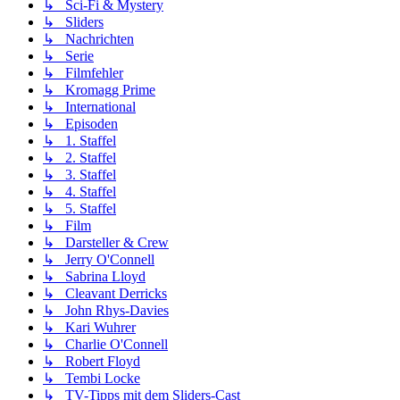
↳ Sci-Fi & Mystery
↳ Sliders
↳ Nachrichten
↳ Serie
↳ Filmfehler
↳ Kromagg Prime
↳ International
↳ Episoden
↳ 1. Staffel
↳ 2. Staffel
↳ 3. Staffel
↳ 4. Staffel
↳ 5. Staffel
↳ Film
↳ Darsteller & Crew
↳ Jerry O'Connell
↳ Sabrina Lloyd
↳ Cleavant Derricks
↳ John Rhys-Davies
↳ Kari Wuhrer
↳ Charlie O'Connell
↳ Robert Floyd
↳ Tembi Locke
↳ TV-Tipps mit dem Sliders-Cast