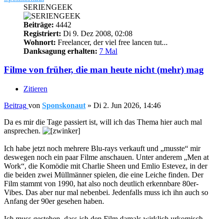
SERIENGEEK
Beiträge:
4442
Registriert:
Di 9. Dez 2008, 02:08
Wohnort:
Freelancer, der viel free lancen tut...
Danksagung erhalten:
7 Mal
Filme von früher, die man heute nicht (mehr) mag
Zitieren
Beitrag
von
Sponskonaut
»
Di 2. Jun 2026, 14:46
Da es mir die Tage passiert ist, will ich das Thema hier auch mal
ansprechen.
Ich habe jetzt noch mehrere Blu-rays verkauft und „musste“ mir
deswegen noch ein paar Filme anschauen. Unter anderem „Men at
Work“, die Komödie mit Charlie Sheen und Emlio Estevez, in der
die beiden zwei Müllmänner spielen, die eine Leiche finden. Der
Film stammt von 1990, hat also noch deutlich erkennbare 80er-
Vibes. Das aber nur mal nebenbei. Jedenfalls muss ich ihn auch so
Anfang der 90er gesehen haben.
Ich muss gestehen, dass ich den Film damals wirklich urkomisch