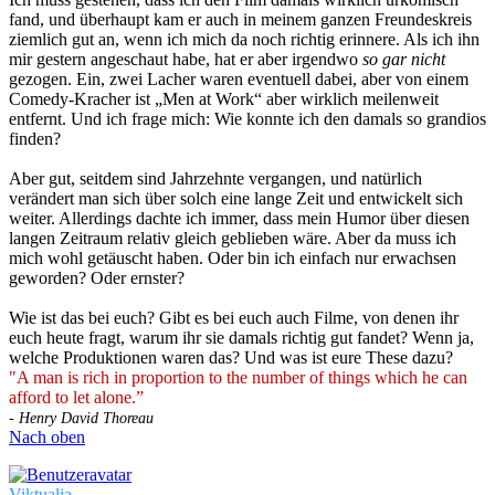
fand, und überhaupt kam er auch in meinem ganzen Freundeskreis
ziemlich gut an, wenn ich mich da noch richtig erinnere. Als ich ihn
mir gestern angeschaut habe, hat er aber irgendwo
so gar nicht
gezogen. Ein, zwei Lacher waren eventuell dabei, aber von einem
Comedy-Kracher ist „Men at Work“ aber wirklich meilenweit
entfernt. Und ich frage mich: Wie konnte ich den damals so grandios
finden?
Aber gut, seitdem sind Jahrzehnte vergangen, und natürlich
verändert man sich über solch eine lange Zeit und entwickelt sich
weiter. Allerdings dachte ich immer, dass mein Humor über diesen
langen Zeitraum relativ gleich geblieben wäre. Aber da muss ich
mich wohl getäuscht haben. Oder bin ich einfach nur erwachsen
geworden? Oder ernster?
Wie ist das bei euch? Gibt es bei euch auch Filme, von denen ihr
euch heute fragt, warum ihr sie damals richtig gut fandet? Wenn ja,
welche Produktionen waren das? Und was ist eure These dazu?
"A man is rich in proportion to the number of things which he can
afford to let alone.”
- Henry David Thoreau
Nach oben
Viktualia