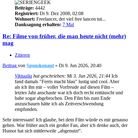
Beiträge:
4442
Registriert:
Di 9. Dez 2008, 02:08
Wohnort:
Freelancer, der viel free lancen tut...
Danksagung erhalten:
7 Mal
Re: Filme von früher, die man heute nicht (mehr)
mag
Zitieren
Beitrag
von
Sponskonaut
»
Di 9. Jun 2026, 20:40
Viktualia
hat geschrieben:
Mi 3. Jun 2026, 21:44
Ich
fand damals "Ferris macht blau" lustig und cool. Aber
als ich ihn mir – voller Vorfreude auf diesen Film –
letztes Jahr anschaute war ich doch recht enttäuscht und
habe sogar abgebrochen. Den Film bis zum Ende
anzuschauen hätte ich als Zeitverschwendung
empfunden.
Sehr interessant! Ich glaube, bei dem Film würde es mir genauso
gehen. War früher auch ein großer Fan, aber ich denke auch, der
Humor hat sich mittlerweile „abgenutzt“.