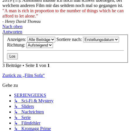
2019 (!!!). Ansonsten müsste ich noch mal schwer überlegen, bei
welchem anderen Film mir das seitdem noch mal so gegangen ist.
"A man is rich in proportion to the number of things which he can
afford to let alone.”
- Henry David Thoreau
Nach oben
Antworten
Anzeigen:
Sortiere nach:
Richtung:
3 Beiträge • Seite
1
von
1
Zurück zu „Film Sofa“
Gehe zu
SERIENGEEKS
↳ Sci-Fi & Mystery
↳ Sliders
↳ Nachrichten
↳ Serie
↳ Filmfehler
↳ Kromagg Prime