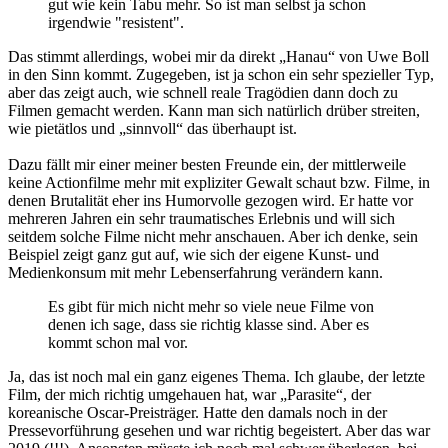
gut wie kein Tabu mehr. So ist man selbst ja schon
irgendwie "resistent".
Das stimmt allerdings, wobei mir da direkt „Hanau“ von Uwe Boll
in den Sinn kommt. Zugegeben, ist ja schon ein sehr spezieller Typ,
aber das zeigt auch, wie schnell reale Tragödien dann doch zu
Filmen gemacht werden. Kann man sich natürlich drüber streiten,
wie pietätlos und „sinnvoll“ das überhaupt ist.
Dazu fällt mir einer meiner besten Freunde ein, der mittlerweile
keine Actionfilme mehr mit expliziter Gewalt schaut bzw. Filme, in
denen Brutalität eher ins Humorvolle gezogen wird. Er hatte vor
mehreren Jahren ein sehr traumatisches Erlebnis und will sich
seitdem solche Filme nicht mehr anschauen. Aber ich denke, sein
Beispiel zeigt ganz gut auf, wie sich der eigene Kunst- und
Medienkonsum mit mehr Lebenserfahrung verändern kann.
Es gibt für mich nicht mehr so viele neue Filme von
denen ich sage, dass sie richtig klasse sind. Aber es
kommt schon mal vor.
Ja, das ist noch mal ein ganz eigenes Thema. Ich glaube, der letzte
Film, der mich richtig umgehauen hat, war „Parasite“, der
koreanische Oscar-Preisträger. Hatte den damals noch in der
Pressevorführung gesehen und war richtig begeistert. Aber das war