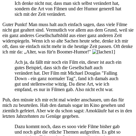
Ich denke nicht nur, dass man sich selbst verändert hat,
sondern die Art von Filmen und der Humor generell hat
sich mit der Zeit verändert.
Guter Punkt! Man muss halt auch einfach sagen, dass viele Filme
nicht gut gealtert sind. Vermutlich vor allem aus dem Grund, weil sie
ein ganz anderes Gesellschaftsbild aus einer ganz anderen Zeit
widerspiegeln. Wenn ich so alte Sachen heute sehe, denke ich mir
oft, dass sie einfach nicht mehr in die heutige Zeit passen. Oft denke
ich mir da: „Alter, was für'n Boomer-Humor!"
Ach ja, da fällt mir noch ein Film ein, dieser ist auch ein
gutes Beispiel, dass sich die Gesellschaft auch
verändert hat. Der Film mit Michael Douglas "Falling
Down - ein ganz normaler Tag", fand ich damals auch
gut und stellenweise witzig. Da diese Art, wie ich
empfand, es nur in Filmen gab. Also nicht echt war.
Puh, den müsste ich mir echt mal wieder anschauen, um das für
mich zu beurteilen. Hab den damals sogar im Kino gesehen und
ziemlich gefeiert. Aber wie du schon sagst: Amokläufe hat es in den
letzten Jahrzehnten zu Genüge gegeben.
Dazu kommt noch, dass es sooo viele Filme bisher gab
und noch gibt die etliche Themen aufgreifen. Es gibt so