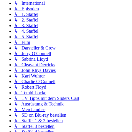
↳ International
↳ Episoden
↳ 1. Staffel
↳ 2. Staffel
↳ 3. Staffel
↳ 4. Staffel
↳ 5. Staffel
↳ Film
↳ Darsteller & Crew
↳ Jerry O'Connell
↳ Sabrina Lloyd
↳ Cleavant Derricks
↳ John Rhys-Davies
↳ Kari Wuhrer
↳ Charlie O'Connell
↳ Robert Floyd
↳ Tembi Locke
↳ TV-Tipps mit dem Sliders-Cast
↳ Ausrüstung & Technik
↳ Merchandise
↳ SD on Blu-ray bestellen
↳ Staffel 1 & 2 bestellen
↳ Staffel 3 bestellen
↳ Staffel 4 bestellen