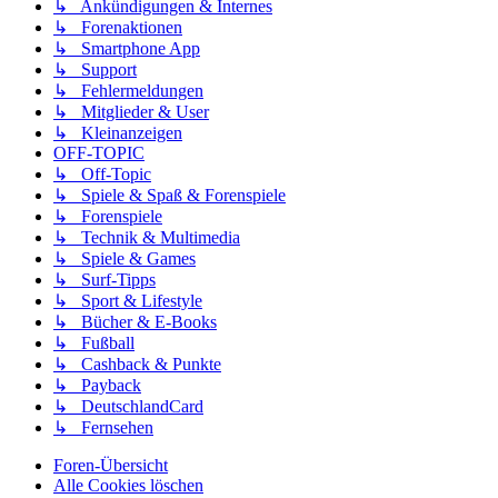
↳ Ankündigungen & Internes
↳ Forenaktionen
↳ Smartphone App
↳ Support
↳ Fehlermeldungen
↳ Mitglieder & User
↳ Kleinanzeigen
OFF-TOPIC
↳ Off-Topic
↳ Spiele & Spaß & Forenspiele
↳ Forenspiele
↳ Technik & Multimedia
↳ Spiele & Games
↳ Surf-Tipps
↳ Sport & Lifestyle
↳ Bücher & E-Books
↳ Fußball
↳ Cashback & Punkte
↳ Payback
↳ DeutschlandCard
↳ Fernsehen
Foren-Übersicht
Alle Cookies löschen