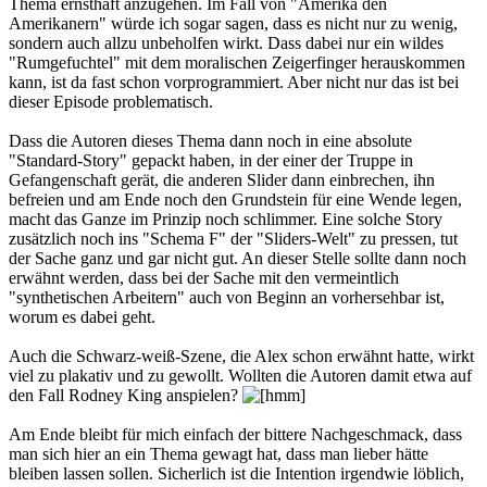
Thema ernsthaft anzugehen. Im Fall von "Amerika den
Amerikanern" würde ich sogar sagen, dass es nicht nur zu wenig,
sondern auch allzu unbeholfen wirkt. Dass dabei nur ein wildes
"Rumgefuchtel" mit dem moralischen Zeigerfinger herauskommen
kann, ist da fast schon vorprogrammiert. Aber nicht nur das ist bei
dieser Episode problematisch.
Dass die Autoren dieses Thema dann noch in eine absolute
"Standard-Story" gepackt haben, in der einer der Truppe in
Gefangenschaft gerät, die anderen Slider dann einbrechen, ihn
befreien und am Ende noch den Grundstein für eine Wende legen,
macht das Ganze im Prinzip noch schlimmer. Eine solche Story
zusätzlich noch ins "Schema F" der "Sliders-Welt" zu pressen, tut
der Sache ganz und gar nicht gut. An dieser Stelle sollte dann noch
erwähnt werden, dass bei der Sache mit den vermeintlich
"synthetischen Arbeitern" auch von Beginn an vorhersehbar ist,
worum es dabei geht.
Auch die Schwarz-weiß-Szene, die Alex schon erwähnt hatte, wirkt
viel zu plakativ und zu gewollt. Wollten die Autoren damit etwa auf
den Fall Rodney King anspielen?
Am Ende bleibt für mich einfach der bittere Nachgeschmack, dass
man sich hier an ein Thema gewagt hat, dass man lieber hätte
bleiben lassen sollen. Sicherlich ist die Intention irgendwie löblich,