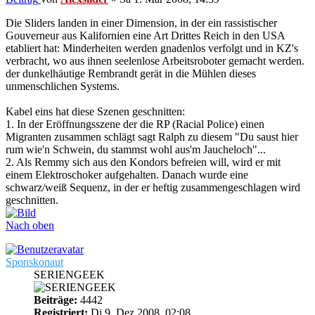
Die Sliders landen in einer Dimension, in der ein rassistischer
Gouverneur aus Kalifornien eine Art Drittes Reich in den USA
etabliert hat: Minderheiten werden gnadenlos verfolgt und in KZ's
verbracht, wo aus ihnen seelenlose Arbeitsroboter gemacht werden.
der dunkelhäutige Rembrandt gerät in die Mühlen dieses
unmenschlichen Systems.
Kabel eins hat diese Szenen geschnitten:
1. In der Eröffnungsszene der die RP (Racial Police) einen
Migranten zusammen schlägt sagt Ralph zu diesem "Du saust hier
rum wie'n Schwein, du stammst wohl aus'm Jaucheloch"...
2. Als Remmy sich aus den Kondors befreien will, wird er mit
einem Elektroschoker aufgehalten. Danach wurde eine
schwarz/weiß Sequenz, in der er heftig zusammengeschlagen wird
geschnitten.
Nach oben
Sponskonaut
SERIENGEEK
Beiträge:
4442
Registriert:
Di 9. Dez 2008, 02:08