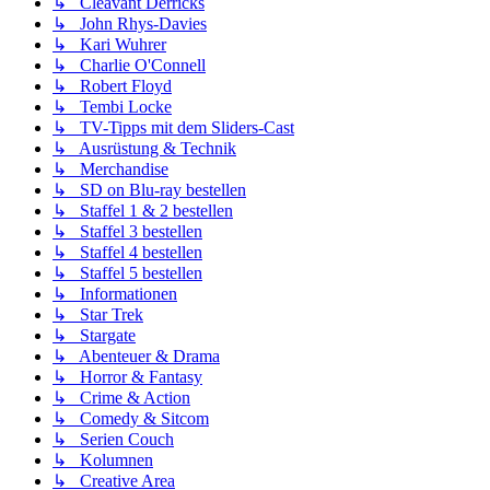
↳ Cleavant Derricks
↳ John Rhys-Davies
↳ Kari Wuhrer
↳ Charlie O'Connell
↳ Robert Floyd
↳ Tembi Locke
↳ TV-Tipps mit dem Sliders-Cast
↳ Ausrüstung & Technik
↳ Merchandise
↳ SD on Blu-ray bestellen
↳ Staffel 1 & 2 bestellen
↳ Staffel 3 bestellen
↳ Staffel 4 bestellen
↳ Staffel 5 bestellen
↳ Informationen
↳ Star Trek
↳ Stargate
↳ Abenteuer & Drama
↳ Horror & Fantasy
↳ Crime & Action
↳ Comedy & Sitcom
↳ Serien Couch
↳ Kolumnen
↳ Creative Area