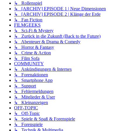
↳ Rollenspiel
↳ [ARCHIV] EPISODE 1 | Neue Dimensionen
↳ [ARCHIV] EPISODE 2 | Klänge der Erde
↳ Fan Fiction
FILMGEEKS
↳ Sci-Fi & Mystery
↳ Zurück in die Zukunft (Back to the Future)
↳ Abenteuer & Drama & Comedy
↳ Horror & Fantasy
↳ Crime & Action
↳ Film Sofa
COMMUNITY
↳ Ankündigungen & Internes
↳ Forenaktionen
↳ Smartphone App
↳ Support
↳ Fehlermeldungen
↳ Mitglieder & User
↳ Kleinanzeigen
OFF-TOPIC
↳ Off-Topic
↳ Spiele & Spaß & Forenspiele
↳ Forenspiele
↳ Technik & Multimedia