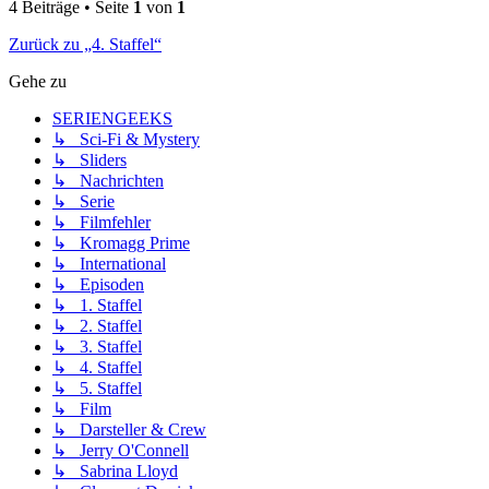
4 Beiträge • Seite
1
von
1
Zurück zu „4. Staffel“
Gehe zu
SERIENGEEKS
↳ Sci-Fi & Mystery
↳ Sliders
↳ Nachrichten
↳ Serie
↳ Filmfehler
↳ Kromagg Prime
↳ International
↳ Episoden
↳ 1. Staffel
↳ 2. Staffel
↳ 3. Staffel
↳ 4. Staffel
↳ 5. Staffel
↳ Film
↳ Darsteller & Crew
↳ Jerry O'Connell
↳ Sabrina Lloyd