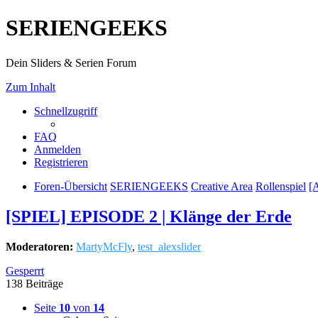
SERIENGEEKS
Dein Sliders & Serien Forum
Zum Inhalt
Schnellzugriff
FAQ
Anmelden
Registrieren
Foren-Übersicht
SERIENGEEKS
Creative Area
Rollenspiel
[
[SPIEL] EPISODE 2 | Klänge der Erde
Moderatoren:
MartyMcFly
,
test_alexslider
Gesperrt
138 Beiträge
Seite
10
von
14