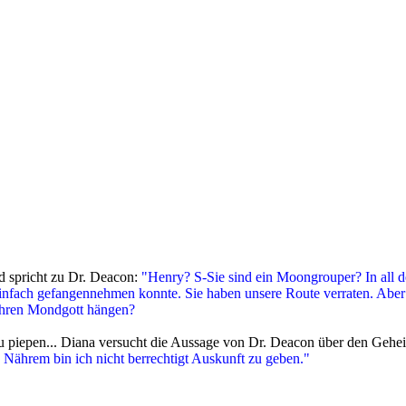
d spricht zu Dr. Deacon:
"Henry? S-Sie sind ein Moongrouper? In all 
o einfach gefangennehmen konnte. Sie haben unsere Route verraten. Abe
n ihren Mondgott hängen?
zu piepen... Diana versucht die Aussage von Dr. Deacon über den Gehe
Zu Nährem bin ich nicht berrechtigt Auskunft zu geben."