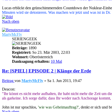
Lucas erblickt den grünschimmernden Countdown der Nuklear-Einhe
Minuten wird sie detonieren. Was machen wir jetzt und was ist in Dr
Nach oben
MartyMcFly
SERIENGEEK
Beiträge:
1890
Registriert:
So 23. Mär 2003, 22:03
Wohnort:
Oberösterreich
Danksagung erhalten:
10 Mal
Re: [SPIEL] EPISODE 2 | Klänge der Erde
Beitrag
von
MartyMcFly
»
Sa 1. Jun 2013, 19:47
Deacon:
"Ihr könnt es nicht mehr aufhalten, ihr habt nicht mehr die Zeit um d
als garkeine. Ich sorge dafür, dass Ihr weder nach Anchorage
John ist nur sprachlos,
'wie was Geheimauftrag?'
, denkt er sich und b
Nach oben