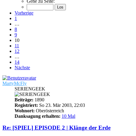
Gehe zu Seite:
Vorherige
1
…
8
9
10
11
12
…
14
Nächste
MartyMcFly
SERIENGEEK
Beiträge:
1890
Registriert:
So 23. Mär 2003, 22:03
Wohnort:
Oberösterreich
Danksagung erhalten:
10 Mal
Re: [SPIEL] EPISODE 2 | Klänge der Erde