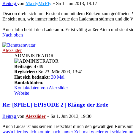
Beitrag
von
MartyMcFly
»
Sa 1. Jun 2013, 19:17
Deacon dreht sich um. Er steht nun mit dem Rücken zum geöffneten W
Er sieht nun, wie immer mehr Leute den Laderaum stürmen und die Waf
Auch John betritt den Laderaum. Er ist völlig außer Atem und sieht s
Nach oben
Alexslider
ADMINISTRATOR
Beiträge:
4749
Registriert:
So 23. Mär 2003, 13:41
Hat sich bedankt:
30 Mal
Kontaktdaten:
Kontaktdaten von Alexslider
Website
Re: [SPIEL] EPISODE 2 | Klänge der Erde
Beitrag
von
Alexslider
»
Sa 1. Jun 2013, 19:30
Auch Lucas ist aus seinem Tiefschlaf durch den gewaltigen Rums aufg
was'n hier los. Ich konnte nach langer Zeit mal wieder gut schlafen