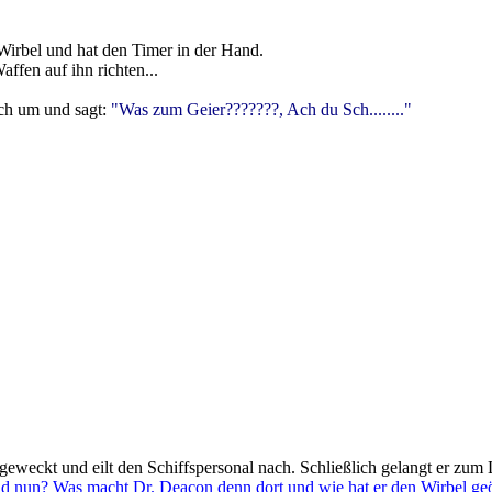
irbel und hat den Timer in der Hand.
fen auf ihn richten...
ich um und sagt:
"Was zum Geier???????, Ach du Sch........"
eweckt und eilt den Schiffspersonal nach. Schließlich gelangt er zum 
 und nun? Was macht Dr. Deacon denn dort und wie hat er den Wirbel ge