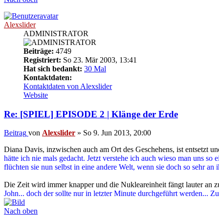
Alexslider
ADMINISTRATOR
Beiträge:
4749
Registriert:
So 23. Mär 2003, 13:41
Hat sich bedankt:
30 Mal
Kontaktdaten:
Kontaktdaten von Alexslider
Website
Re: [SPIEL] EPISODE 2 | Klänge der Erde
Beitrag
von
Alexslider
»
So 9. Jun 2013, 20:00
Diana Davis, inzwischen auch am Ort des Geschehens, ist entsetzt un
hätte ich nie mals gedacht. Jetzt verstehe ich auch wieso man uns s
flüchten sie nun selbst in eine andere Welt, wenn sie doch so sehr a
Die Zeit wird immer knapper und die Nukleareinheit fängt lauter an 
John... doch der sollte nur in letzter Minute durchgeführt werden... 
Nach oben