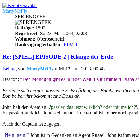
MartyMcFly
SERIENGEEK
Beiträge:
1890
Registriert:
So 23. Mär 2003, 22:03
Wohnort:
Oberösterreich
Danksagung erhalten:
10 Mal
Re: [SPIEL] EPISODE 2 | Klänge der Erde
Beitrag
von
MartyMcFly
»
Mi 12. Jun 2013, 00:48
Deacon:
"Den Mondgott gibt es in jeder Welt. Es tut mir leid Diana ab
Es stellte sich heraus, dass eine Entschärfung der Bombe wirklich unm
Bombe berührt bekommt eine Dosis ab.
John hält den Atem an...
'passiert das jetzt wirklich? oder träume ich?'
,
Es passiert wirklich. John steht neben Lucas und ist immer noch paraly
Auch der Captain ist zugegen.
"Nein, nein!"
John ist in Gedanken an Agent Russel. John ist ihm etw