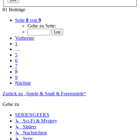
81 Beiträge
Seite
8
von
9
Gehe zu Seite:
Vorherige
1
…
5
6
7
8
9
Nächste
Zurück zu „Spiele & Spaß & Forenspiele“
Gehe zu
SERIENGEEKS
↳ Sci-Fi & Mystery
↳ Sliders
↳ Nachrichten
↳ Serie