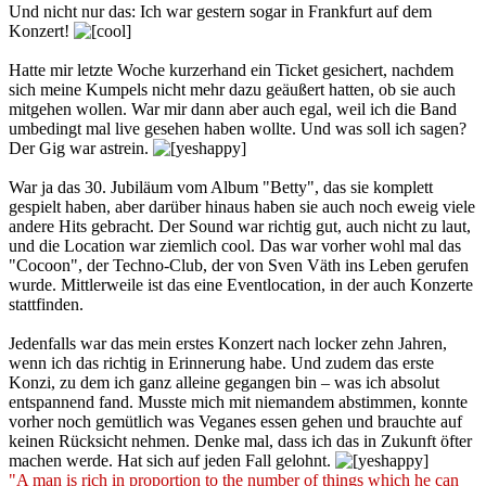
Und nicht nur das: Ich war gestern sogar in Frankfurt auf dem
Konzert!
Hatte mir letzte Woche kurzerhand ein Ticket gesichert, nachdem
sich meine Kumpels nicht mehr dazu geäußert hatten, ob sie auch
mitgehen wollen. War mir dann aber auch egal, weil ich die Band
umbedingt mal live gesehen haben wollte. Und was soll ich sagen?
Der Gig war astrein.
War ja das 30. Jubiläum vom Album "Betty", das sie komplett
gespielt haben, aber darüber hinaus haben sie auch noch eweig viele
andere Hits gebracht. Der Sound war richtig gut, auch nicht zu laut,
und die Location war ziemlich cool. Das war vorher wohl mal das
"Cocoon", der Techno-Club, der von Sven Väth ins Leben gerufen
wurde. Mittlerweile ist das eine Eventlocation, in der auch Konzerte
stattfinden.
Jedenfalls war das mein erstes Konzert nach locker zehn Jahren,
wenn ich das richtig in Erinnerung habe. Und zudem das erste
Konzi, zu dem ich ganz alleine gegangen bin – was ich absolut
entspannend fand. Musste mich mit niemandem abstimmen, konnte
vorher noch gemütlich was Veganes essen gehen und brauchte auf
keinen Rücksicht nehmen. Denke mal, dass ich das in Zukunft öfter
machen werde. Hat sich auf jeden Fall gelohnt.
"A man is rich in proportion to the number of things which he can