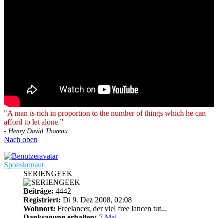
"A man is rich in proportion to the number of things which he can
afford to let alone.”
- Henry David Thoreau
Nach oben
Sponskonaut
SERIENGEEK
Beiträge:
4442
Registriert:
Di 9. Dez 2008, 02:08
Wohnort:
Freelancer, der viel free lancen tut...
Danksagung erhalten:
7 Mal