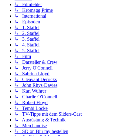
↳ Filmfehler
↳ Kromagg Prime
↳ International
↳ Episoden
↳ 1. Staffel
↳ 2. Staffel
↳ 3. Staffel
↳ 4. Staffel
↳ 5. Staffel
↳ Film
↳ Darsteller & Crew
↳ Jerry O'Connell
↳ Sabrina Lloyd
↳ Cleavant Derricks
↳ John Rhys-Davies
↳ Kari Wuhrer
↳ Charlie O'Connell
↳ Robert Floyd
↳ Tembi Locke
↳ TV-Tipps mit dem Sliders-Cast
↳ Ausrüstung & Technik
↳ Merchandise
↳ SD on Blu-ray bestellen