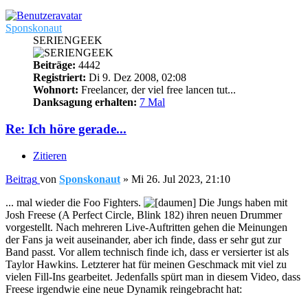
Sponskonaut
SERIENGEEK
Beiträge:
4442
Registriert:
Di 9. Dez 2008, 02:08
Wohnort:
Freelancer, der viel free lancen tut...
Danksagung erhalten:
7 Mal
Re: Ich höre gerade...
Zitieren
Beitrag
von
Sponskonaut
»
Mi 26. Jul 2023, 21:10
... mal wieder die Foo Fighters.
Die Jungs haben mit
Josh Freese (A Perfect Circle, Blink 182) ihren neuen Drummer
vorgestellt. Nach mehreren Live-Auftritten gehen die Meinungen
der Fans ja weit auseinander, aber ich finde, dass er sehr gut zur
Band passt. Vor allem technisch finde ich, dass er versierter ist als
Taylor Hawkins. Letzterer hat für meinen Geschmack mit viel zu
vielen Fill-Ins gearbeitet. Jedenfalls spürt man in diesem Video, dass
Freese irgendwie eine neue Dynamik reingebracht hat: