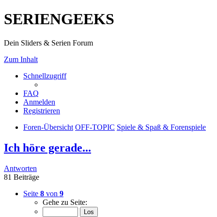
SERIENGEEKS
Dein Sliders & Serien Forum
Zum Inhalt
Schnellzugriff
FAQ
Anmelden
Registrieren
Foren-Übersicht
OFF-TOPIC
Spiele & Spaß & Forenspiele
Ich höre gerade...
Antworten
81 Beiträge
Seite
8
von
9
Gehe zu Seite: