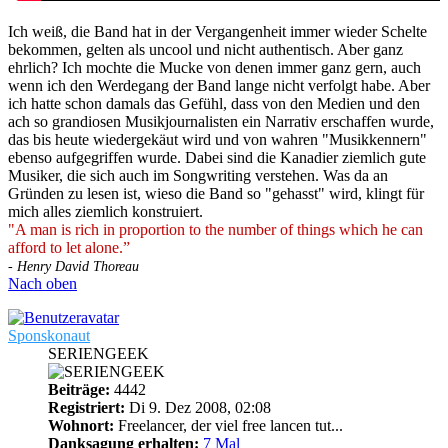
Ich weiß, die Band hat in der Vergangenheit immer wieder Schelte
bekommen, gelten als uncool und nicht authentisch. Aber ganz
ehrlich? Ich mochte die Mucke von denen immer ganz gern, auch
wenn ich den Werdegang der Band lange nicht verfolgt habe. Aber
ich hatte schon damals das Gefühl, dass von den Medien und den
ach so grandiosen Musikjournalisten ein Narrativ erschaffen wurde,
das bis heute wiedergekäut wird und von wahren "Musikkennern"
ebenso aufgegriffen wurde. Dabei sind die Kanadier ziemlich gute
Musiker, die sich auch im Songwriting verstehen. Was da an
Gründen zu lesen ist, wieso die Band so "gehasst" wird, klingt für
mich alles ziemlich konstruiert.
"A man is rich in proportion to the number of things which he can
afford to let alone.”
- Henry David Thoreau
Nach oben
Sponskonaut
SERIENGEEK
Beiträge:
4442
Registriert:
Di 9. Dez 2008, 02:08
Wohnort:
Freelancer, der viel free lancen tut...
Danksagung erhalten:
7 Mal