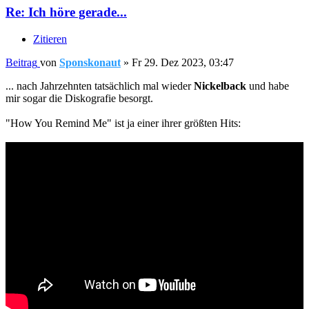
Re: Ich höre gerade...
Zitieren
Beitrag
von
Sponskonaut
»
Fr 29. Dez 2023, 03:47
... nach Jahrzehnten tatsächlich mal wieder
Nickelback
und habe
mir sogar die Diskografie besorgt.
"How You Remind Me" ist ja einer ihrer größten Hits: