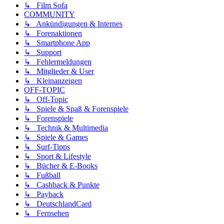
↳ Film Sofa
COMMUNITY
↳ Ankündigungen & Internes
↳ Forenaktionen
↳ Smartphone App
↳ Support
↳ Fehlermeldungen
↳ Mitglieder & User
↳ Kleinanzeigen
OFF-TOPIC
↳ Off-Topic
↳ Spiele & Spaß & Forenspiele
↳ Forenspiele
↳ Technik & Multimedia
↳ Spiele & Games
↳ Surf-Tipps
↳ Sport & Lifestyle
↳ Bücher & E-Books
↳ Fußball
↳ Cashback & Punkte
↳ Payback
↳ DeutschlandCard
↳ Fernsehen