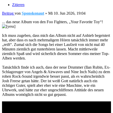
Zitieren
Beitrag
von
Sponskonaut
»
Mi 10. Jun 2026, 19:04
... das neue Album von den Foo Fighters, „Your Favorite Toy“!
Ich muss zugeben, dass mich das Album nicht auf Anhieb begeistert
hat, aber dass es nach mehrmaligem Hören tatsächlich immer mehr
„reift“. Zumal sich die Songs bei einer Laufzeit von nicht mal 40
Minuten ziemlich gut runterhören lassen. Macht mittlerweile
ziemlich Spaß und wird sicherlich diesen Sommer eins meiner Top-
Alben werden.
Tatsächlich finde ich auch, dass der neue Drummer (Ilan Rubin, Ex-
Schlagzeuger von Angels & Airwaves und Nine Inch Nails) zu dem
rohen Rock-Sound irgendwie besser passt, als es wahrscheinlich
Josh Freese getan hätte. Der ist weiß Gott natürlich auch ein
richtiger Guter, spielt aber eher wie eine Maschine, wie ein
Uhrwerk, und hätte zur eher ungeschliffenen Attitüde des neuen
Albums womöglich nicht so gut gepasst.