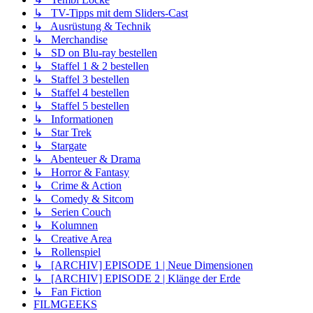
↳ TV-Tipps mit dem Sliders-Cast
↳ Ausrüstung & Technik
↳ Merchandise
↳ SD on Blu-ray bestellen
↳ Staffel 1 & 2 bestellen
↳ Staffel 3 bestellen
↳ Staffel 4 bestellen
↳ Staffel 5 bestellen
↳ Informationen
↳ Star Trek
↳ Stargate
↳ Abenteuer & Drama
↳ Horror & Fantasy
↳ Crime & Action
↳ Comedy & Sitcom
↳ Serien Couch
↳ Kolumnen
↳ Creative Area
↳ Rollenspiel
↳ [ARCHIV] EPISODE 1 | Neue Dimensionen
↳ [ARCHIV] EPISODE 2 | Klänge der Erde
↳ Fan Fiction
FILMGEEKS