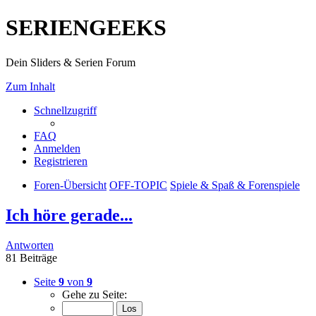
SERIENGEEKS
Dein Sliders & Serien Forum
Zum Inhalt
Schnellzugriff
FAQ
Anmelden
Registrieren
Foren-Übersicht
OFF-TOPIC
Spiele & Spaß & Forenspiele
Ich höre gerade...
Antworten
81 Beiträge
Seite
9
von
9
Gehe zu Seite: