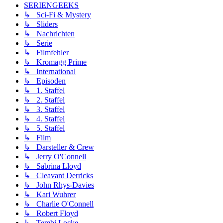
SERIENGEEKS
↳ Sci-Fi & Mystery
↳ Sliders
↳ Nachrichten
↳ Serie
↳ Filmfehler
↳ Kromagg Prime
↳ International
↳ Episoden
↳ 1. Staffel
↳ 2. Staffel
↳ 3. Staffel
↳ 4. Staffel
↳ 5. Staffel
↳ Film
↳ Darsteller & Crew
↳ Jerry O'Connell
↳ Sabrina Lloyd
↳ Cleavant Derricks
↳ John Rhys-Davies
↳ Kari Wuhrer
↳ Charlie O'Connell
↳ Robert Floyd
↳ Tembi Locke