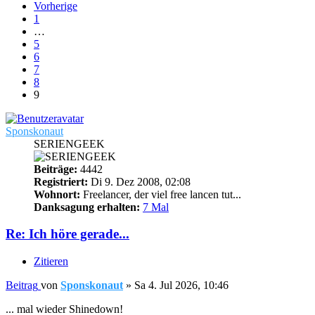
Vorherige
1
…
5
6
7
8
9
Sponskonaut
SERIENGEEK
Beiträge:
4442
Registriert:
Di 9. Dez 2008, 02:08
Wohnort:
Freelancer, der viel free lancen tut...
Danksagung erhalten:
7 Mal
Re: Ich höre gerade...
Zitieren
Beitrag
von
Sponskonaut
»
Sa 4. Jul 2026, 10:46
... mal wieder Shinedown!