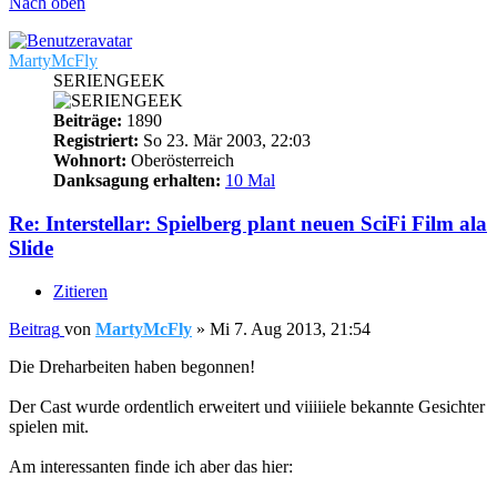
Nach oben
MartyMcFly
SERIENGEEK
Beiträge:
1890
Registriert:
So 23. Mär 2003, 22:03
Wohnort:
Oberösterreich
Danksagung erhalten:
10 Mal
Re: Interstellar: Spielberg plant neuen SciFi Film ala
Slide
Zitieren
Beitrag
von
MartyMcFly
»
Mi 7. Aug 2013, 21:54
Die Dreharbeiten haben begonnen!
Der Cast wurde ordentlich erweitert und viiiiiele bekannte Gesichter
spielen mit.
Am interessanten finde ich aber das hier: