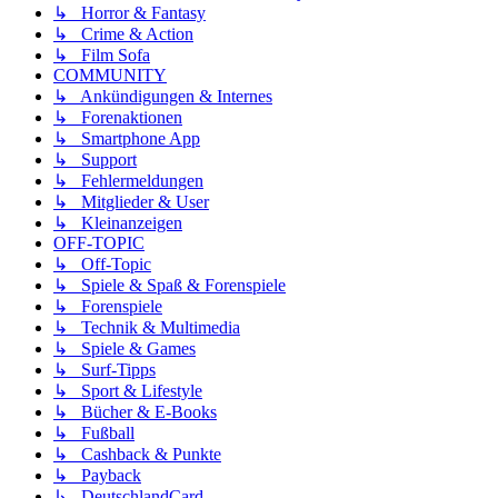
↳ Horror & Fantasy
↳ Crime & Action
↳ Film Sofa
COMMUNITY
↳ Ankündigungen & Internes
↳ Forenaktionen
↳ Smartphone App
↳ Support
↳ Fehlermeldungen
↳ Mitglieder & User
↳ Kleinanzeigen
OFF-TOPIC
↳ Off-Topic
↳ Spiele & Spaß & Forenspiele
↳ Forenspiele
↳ Technik & Multimedia
↳ Spiele & Games
↳ Surf-Tipps
↳ Sport & Lifestyle
↳ Bücher & E-Books
↳ Fußball
↳ Cashback & Punkte
↳ Payback
↳ DeutschlandCard