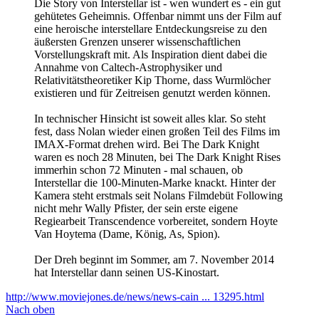
Die Story von Interstellar ist - wen wundert es - ein gut
gehütetes Geheimnis. Offenbar nimmt uns der Film auf
eine heroische interstellare Entdeckungsreise zu den
äußersten Grenzen unserer wissenschaftlichen
Vorstellungskraft mit. Als Inspiration dient dabei die
Annahme von Caltech-Astrophysiker und
Relativitätstheoretiker Kip Thorne, dass Wurmlöcher
existieren und für Zeitreisen genutzt werden können.
In technischer Hinsicht ist soweit alles klar. So steht
fest, dass Nolan wieder einen großen Teil des Films im
IMAX-Format drehen wird. Bei The Dark Knight
waren es noch 28 Minuten, bei The Dark Knight Rises
immerhin schon 72 Minuten - mal schauen, ob
Interstellar die 100-Minuten-Marke knackt. Hinter der
Kamera steht erstmals seit Nolans Filmdebüt Following
nicht mehr Wally Pfister, der sein erste eigene
Regiearbeit Transcendence vorbereitet, sondern Hoyte
Van Hoytema (Dame, König, As, Spion).
Der Dreh beginnt im Sommer, am 7. November 2014
hat Interstellar dann seinen US-Kinostart.
http://www.moviejones.de/news/news-cain ... 13295.html
Nach oben