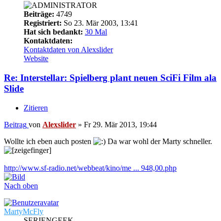
Beiträge:
4749
Registriert:
So 23. Mär 2003, 13:41
Hat sich bedankt:
30 Mal
Kontaktdaten:
Kontaktdaten von Alexslider
Website
Re: Interstellar: Spielberg plant neuen SciFi Film ala
Slide
Zitieren
Beitrag
von
Alexslider
»
Fr 29. Mär 2013, 19:44
Wollte ich eben auch posten
Da war wohl der Marty schneller.
http://www.sf-radio.net/webbeat/kino/me ... 948,00.php
Nach oben
MartyMcFly
SERIENGEEK