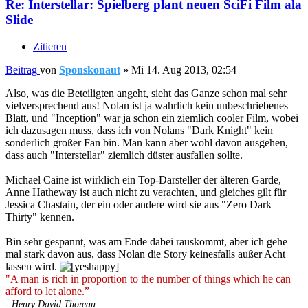
Re: Interstellar: Spielberg plant neuen SciFi Film ala
Slide
Zitieren
Beitrag
von
Sponskonaut
»
Mi 14. Aug 2013, 02:54
Also, was die Beteiligten angeht, sieht das Ganze schon mal sehr
vielversprechend aus! Nolan ist ja wahrlich kein unbeschriebenes
Blatt, und "Inception" war ja schon ein ziemlich cooler Film, wobei
ich dazusagen muss, dass ich von Nolans "Dark Knight" kein
sonderlich großer Fan bin. Man kann aber wohl davon ausgehen,
dass auch "Interstellar" ziemlich düster ausfallen sollte.
Michael Caine ist wirklich ein Top-Darsteller der älteren Garde,
Anne Hatheway ist auch nicht zu verachten, und gleiches gilt für
Jessica Chastain, der ein oder andere wird sie aus "Zero Dark
Thirty" kennen.
Bin sehr gespannt, was am Ende dabei rauskommt, aber ich gehe
mal stark davon aus, dass Nolan die Story keinesfalls außer Acht
lassen wird.
"A man is rich in proportion to the number of things which he can
afford to let alone.”
- Henry David Thoreau