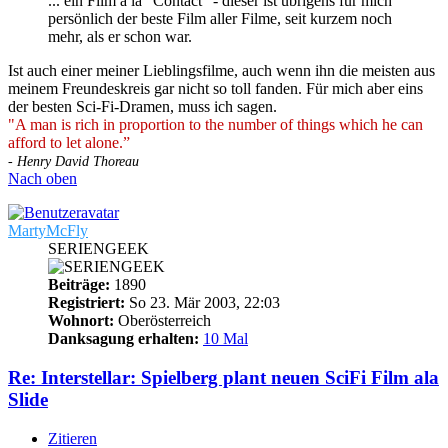
... ein Film á la "Contact" - dieser ist übrigens für mich
persönlich der beste Film aller Filme, seit kurzem noch
mehr, als er schon war.
Ist auch einer meiner Lieblingsfilme, auch wenn ihn die meisten aus
meinem Freundeskreis gar nicht so toll fanden. Für mich aber eins
der besten Sci-Fi-Dramen, muss ich sagen.
"A man is rich in proportion to the number of things which he can
afford to let alone.”
- Henry David Thoreau
Nach oben
MartyMcFly
SERIENGEEK
Beiträge:
1890
Registriert:
So 23. Mär 2003, 22:03
Wohnort:
Oberösterreich
Danksagung erhalten:
10 Mal
Re: Interstellar: Spielberg plant neuen SciFi Film ala
Slide
Zitieren