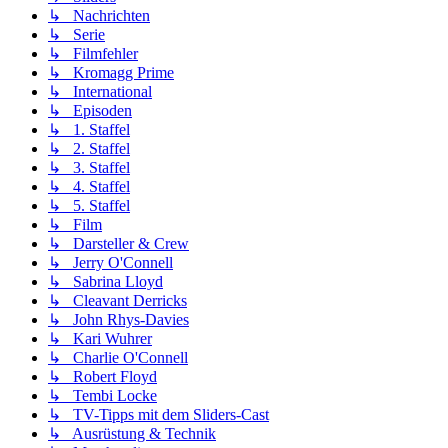
↳ Nachrichten
↳ Serie
↳ Filmfehler
↳ Kromagg Prime
↳ International
↳ Episoden
↳ 1. Staffel
↳ 2. Staffel
↳ 3. Staffel
↳ 4. Staffel
↳ 5. Staffel
↳ Film
↳ Darsteller & Crew
↳ Jerry O'Connell
↳ Sabrina Lloyd
↳ Cleavant Derricks
↳ John Rhys-Davies
↳ Kari Wuhrer
↳ Charlie O'Connell
↳ Robert Floyd
↳ Tembi Locke
↳ TV-Tipps mit dem Sliders-Cast
↳ Ausrüstung & Technik