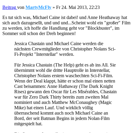
Beitrag
von
MartyMcFly
»
Fr 24. Mai 2013, 22:23
Es tut sich was, Michael Caine ist dabei! und Anne Heathaway hat
sich auch dazugesellt, und und und...Scheint wohl ein "großer" Film
zu werden, ich hoffe die Handlung geht vor "Blockbuster", im
Sommer soll schon der Dreh beginnen!
Jessica Chastain und Michael Caine werden die
nächsten Crewmitglieder von Christopher Nolans Sci-
Fi-Projekt "Interstellar" werden.
Für Jessica Chastain (The Help) geht es ab ins All. Sie
übernimmt wohl die dritte Hauptrolle in Interstellar,
Christopher Nolans erstem waschechten Sci-Fi-Film.
Wenn der Deal klappt, hätte er schon mal einen netten
Cast beisammen: Anne Hathaway (The Dark Knight
Rises) gewann den Oscar für Les Misérables, Chastain
war für Zero Dark Thirty bereits zum zweiten Mal
nominiert und auch Matthew McConaughey (Magic
Mike) hat einen Lauf. Und wirklich völlig
überraschend kommt auch noch Michael Caine an
Bord, der seit Batman Begins in jedem Nolan-Film
mitgespielt hat.