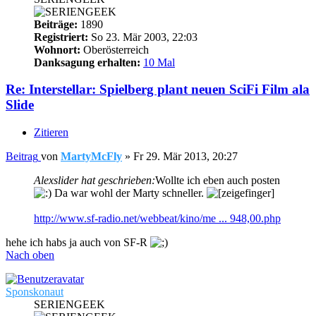
Beiträge:
1890
Registriert:
So 23. Mär 2003, 22:03
Wohnort:
Oberösterreich
Danksagung erhalten:
10 Mal
Re: Interstellar: Spielberg plant neuen SciFi Film ala
Slide
Zitieren
Beitrag
von
MartyMcFly
»
Fr 29. Mär 2013, 20:27
Alexslider hat geschrieben:
Wollte ich eben auch posten
Da war wohl der Marty schneller.
http://www.sf-radio.net/webbeat/kino/me ... 948,00.php
hehe ich habs ja auch von SF-R
Nach oben
Sponskonaut
SERIENGEEK