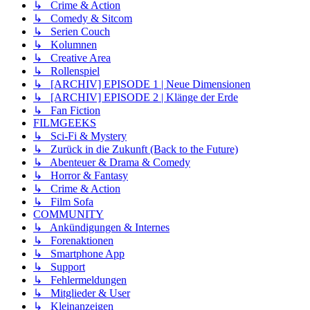
↳ Crime & Action
↳ Comedy & Sitcom
↳ Serien Couch
↳ Kolumnen
↳ Creative Area
↳ Rollenspiel
↳ [ARCHIV] EPISODE 1 | Neue Dimensionen
↳ [ARCHIV] EPISODE 2 | Klänge der Erde
↳ Fan Fiction
FILMGEEKS
↳ Sci-Fi & Mystery
↳ Zurück in die Zukunft (Back to the Future)
↳ Abenteuer & Drama & Comedy
↳ Horror & Fantasy
↳ Crime & Action
↳ Film Sofa
COMMUNITY
↳ Ankündigungen & Internes
↳ Forenaktionen
↳ Smartphone App
↳ Support
↳ Fehlermeldungen
↳ Mitglieder & User
↳ Kleinanzeigen