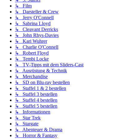
↳ Film
↳ Darsteller & Crew
↳ Jerry O'Connell
↳ Sabrina Lloyd
↳ Cleavant Derricks
↳ John Rhys-Davies
↳ Kari Wuhrer
↳ Charlie O'Connell
↳ Robert Floyd
↳ Tembi Locke
↳ TV-Tipps mit dem Sliders-Cast
↳ Ausrüstung & Technik
↳ Merchandise
↳ SD on Blu-ray bestellen
↳ Staffel 1 & 2 bestellen
↳ Staffel 3 bestellen
↳ Staffel 4 bestellen
↳ Staffel 5 bestellen
↳ Informationen
↳ Star Trek
↳ Stargate
↳ Abenteuer & Drama
↳ Horror & Fantasy