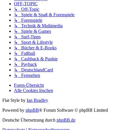
OFF-TOPIC
↳ Off-Topic
↳ Spiele & Spaß & Forenspiele
↳ Forenspiele
↳ Technik & Multimedia
↳ Spiele & Games
↳ Surf-Tipps
↳ Sport & Lifestyle
↳ Bücher & E-Books
↳ Fußball
↳ Cashback & Punkte
↳ Payback
↳ DeutschlandCard
↳ Fernsehen
Foren-Übersicht
Alle Cookies löschen
Flat Style by
Ian Bradley
Powered by
phpBB
® Forum Software © phpBB Limited
Deutsche Übersetzung durch
phpBB.de
Datenschutz
|
Nutzungsbedingungen