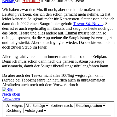
Beitrag
von
Alexslider
»
Mo 22. Jun 2026, 08:58
Wir haben zwar den Muzili noch, aber der hat dermaßen an
Leistung verloren, das ich den schon garnicht mehr nehme. Er hat
leider keinerlei Saugkraft mehr für Katzenstreu. Stattdessen habe ich
dann doch 2022 einen Saugroboter geholt:
Tesvor S4- Novus
. Seit
dem ist er auch regelmäßig im Einsatz und saugt bis heute noch gut
das Streu, Haare und alles andere auf. Einmal musste ich ihn so
richtig auspusten, da die App meinte die Saugleistung ist verringert
und hat gestreikt. Aber danach ging er wieder. Da steckte wohl dann
doch zuviel Staub im Filter.
Allerdings aktiviere ich ihn immer manuell - also ohne Zeitplan.
Denn ich muss schon dann nach die ganzen Katzenspielzeuge
aufsammeln, damit der Sauger überall ungestört langfahren kann.
Da aber auch der Tesvor nicht alles 100%ig wegsaugen kann
(gerade bei Teppich) fahre ich natürlich auch in unregelmäigen
Abständen auch noch mit dem Vorwerk durch.
Nach oben
Antworten
Anzeigen:
Sortiere nach:
Richtung: