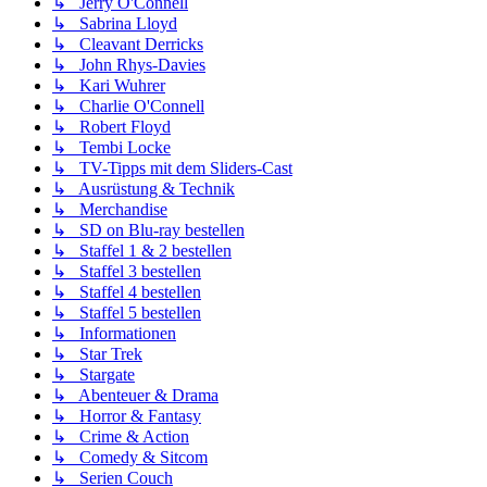
↳ Jerry O'Connell
↳ Sabrina Lloyd
↳ Cleavant Derricks
↳ John Rhys-Davies
↳ Kari Wuhrer
↳ Charlie O'Connell
↳ Robert Floyd
↳ Tembi Locke
↳ TV-Tipps mit dem Sliders-Cast
↳ Ausrüstung & Technik
↳ Merchandise
↳ SD on Blu-ray bestellen
↳ Staffel 1 & 2 bestellen
↳ Staffel 3 bestellen
↳ Staffel 4 bestellen
↳ Staffel 5 bestellen
↳ Informationen
↳ Star Trek
↳ Stargate
↳ Abenteuer & Drama
↳ Horror & Fantasy
↳ Crime & Action
↳ Comedy & Sitcom
↳ Serien Couch