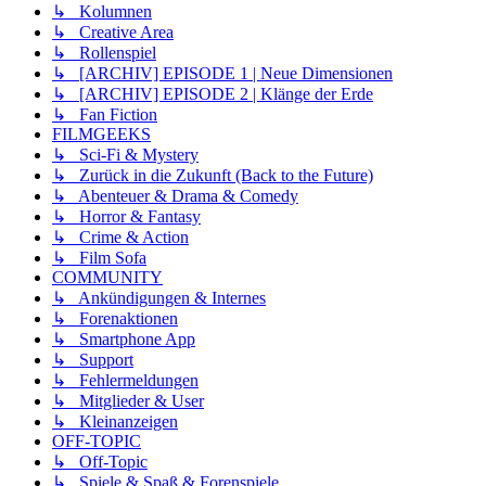
↳ Kolumnen
↳ Creative Area
↳ Rollenspiel
↳ [ARCHIV] EPISODE 1 | Neue Dimensionen
↳ [ARCHIV] EPISODE 2 | Klänge der Erde
↳ Fan Fiction
FILMGEEKS
↳ Sci-Fi & Mystery
↳ Zurück in die Zukunft (Back to the Future)
↳ Abenteuer & Drama & Comedy
↳ Horror & Fantasy
↳ Crime & Action
↳ Film Sofa
COMMUNITY
↳ Ankündigungen & Internes
↳ Forenaktionen
↳ Smartphone App
↳ Support
↳ Fehlermeldungen
↳ Mitglieder & User
↳ Kleinanzeigen
OFF-TOPIC
↳ Off-Topic
↳ Spiele & Spaß & Forenspiele