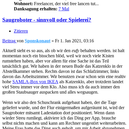
Wohnort:
Freelancer, der viel free lancen tut...
Danksagung erhalten:
7 Mal
Saugroboter - sinnvoll oder Spielerei?
Zitieren
Beitrag
von
Sponskonaut
»
Fr 1. Jan 2021, 03:16
Aktuell sieht es so aus, als ob wir den
eufy
behalten werden. ist halt
momentan noch ein bisschen blöd, weil wir noch viele Kisten
rumstehen haben, aber vor allem für eine Sache ist das Teil
tatsächlich gut. Wir haben in der neuen Bude das Katzenklo in der
Abstellkammer stehen. Rechts davon ist das Schlafzimmer, links
davon das Arbeitszimmer. Wir benutzen zwar schon sein eine realtiv
hohe
SAMLA-Box von IKEA
als Katzenklo, aber trotzdem landet
viel Streu immer vor dem Klo. Also muss ich da auch immer den
großen Staubsauger auspacken und alles wegsaugen.
Wenn wir also den Schuschrank aufgebaut haben, der die Tage
geliefert wurde, und der Flur einigermaßen aufgeräumt ist, wird der
Saugroboter mitsamt Ladestation dort positioniert. Wenn dann
wieder Streu rumliegt, aktiviere ich das Ding per App, brauche
selbst nichts machen und kann am Rechner ungestört weiterarbeiten.
Meine Frau hatte das Ding auch geholt, um mir Arbeit abzunehmen.