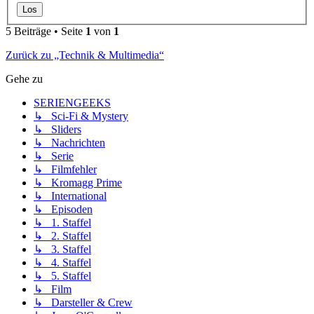
5 Beiträge • Seite
1
von
1
Zurück zu „Technik & Multimedia“
Gehe zu
SERIENGEEKS
↳ Sci-Fi & Mystery
↳ Sliders
↳ Nachrichten
↳ Serie
↳ Filmfehler
↳ Kromagg Prime
↳ International
↳ Episoden
↳ 1. Staffel
↳ 2. Staffel
↳ 3. Staffel
↳ 4. Staffel
↳ 5. Staffel
↳ Film
↳ Darsteller & Crew