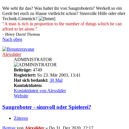
Wie seht ihr das? Was haltet ihr von Saugrobotern? Werkelt so ein
Gerät bei euch zu Hause vielleicht schon? Sinnvolle Hilfe oder eher
Technik-Gimmick?
"A man is rich in proportion to the number of things which he can
afford to let alone.”
- Henry David Thoreau
Nach oben
Alexslider
ADMINISTRATOR
Beiträge:
4749
Registriert:
So 23. Mär 2003, 13:41
Hat sich bedankt:
30 Mal
Kontaktdaten:
Kontaktdaten von Alexslider
Website
Saugroboter - sinnvoll oder Spielerei?
Zitieren
Beitrag
von
Alexslider
»
Do 31. Dez 2020, 22:17