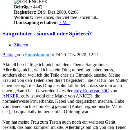
Beiträge:
4442
Registriert:
Di 9. Dez 2008, 02:08
Wohnort:
Freelancer, der viel free lancen tut...
Danksagung erhalten:
7 Mal
Saugroboter - sinnvoll oder Spielerei?
Zitieren
Beitrag
von
Sponskonaut
»
Di 29. Dez 2020, 12:21
Aktuell beschäftige ich mich mit dem Thema Saugroboter.
Allerdings nicht, weil ich so ein Ding unbedingt haben muss,
sondern eher, weil ich die Teile eher als Gimmick ansehe. Meine
Frau ist von den Teilen aber derart begeistert – sie hat für ihre Mutter
einen besorgt, die das Ding absolut toll findet -, dass sie nun auch
einen gekauft hat. Geworden ist es der
eufy RoboVac 30C
von
ANKER
. eufy ist wohl eine Marke von ANKER, die
normalerweise Powerbanks, Kabel und dergleichen machen. Habe
von denen auch schon Zeug gekauft (Kabel, ergonomische Maus
etc.), das qualitativ immer echt in Ordnung war.
Nun hat meine Frau zum Testen auch noch ein weiteres Gerät
bestellt, das bald kommen müsste. Allerdings bin ich von den Teilen