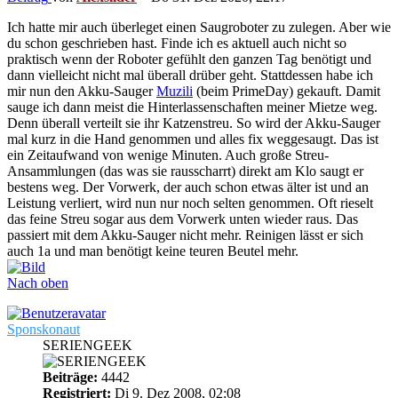
Ich hatte mir auch überleget einen Saugroboter zu zulegen. Aber wie
du schon geschrieben hast. Finde ich es aktuell auch nicht so
praktisch wenn der Roboter gefühlt den ganzen Tag benötigt und
dann vielleicht nicht mal überall drüber geht. Stattdessen habe ich
mir nun den Akku-Sauger
Muzili
(beim PrimeDay) gekauft. Damit
sauge ich dann meist die Hinterlassenschaften meiner Mietze weg.
Denn überall verteilt sie ihr Katzenstreu. So wird der Akku-Sauger
mal kurz in die Hand genommen und alles fix weggesaugt. Das ist
ein Zeitaufwand von wenige Minuten. Auch große Streu-
Ansammlungen (das was sie rausscharrt) direkt am Klo saugt er
bestens weg. Der Vorwerk, der auch schon etwas älter ist und an
Leistung verliert, wird nun nur noch selten genommen. Oft rieselt
das feine Streu sogar aus dem Vorwerk unten wieder raus. Das
passiert mit dem Akku-Sauger nicht mehr. Reinigen lässt er sich
auch 1a und man benötigt keine teuren Beutel mehr.
Nach oben
Sponskonaut
SERIENGEEK
Beiträge:
4442
Registriert:
Di 9. Dez 2008, 02:08