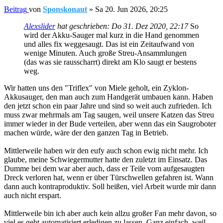
Beitrag
von
Sponskonaut
»
Sa 20. Jun 2026, 20:25
Alexslider
hat geschrieben:
Do 31. Dez 2020, 22:17
So
wird der Akku-Sauger mal kurz in die Hand genommen
und alles fix weggesaugt. Das ist ein Zeitaufwand von
wenige Minuten. Auch große Streu-Ansammlungen
(das was sie rausscharrt) direkt am Klo saugt er bestens
weg.
Wir hatten uns den "Triflex" von Miele geholt, ein Zyklon-
Akkusauger, den man auch zum Handgerät umbauen kann. Haben
den jetzt schon ein paar Jahre und sind so weit auch zufrieden. Ich
muss zwar mehrmals am Tag saugen, weil unsere Katzen das Streu
immer wieder in der Bude verteilen, aber wenn das ein Saugroboter
machen würde, wäre der den ganzen Tag in Betrieb.
Mittlerweile haben wir den eufy auch schon ewig nicht mehr. Ich
glaube, meine Schwiegermutter hatte den zuletzt im Einsatz. Das
Dumme bei dem war aber auch, dass er Teile vom aufgesaugten
Dreck verloren hat, wenn er über Türschwellen gefahren ist. Wann
dann auch kontraproduktiv. Soll heißen, viel Arbeit wurde mir dann
auch nicht erspart.
Mittlerweile bin ich aber auch kein allzu großer Fan mehr davon, so
viel es geht automatisiert erledigen zu lassen. Ganz einfach, weil