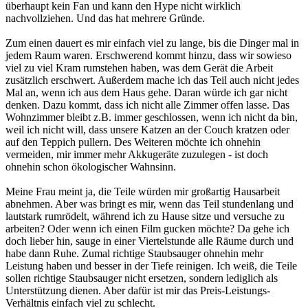
überhaupt kein Fan und kann den Hype nicht wirklich
nachvollziehen. Und das hat mehrere Gründe.
Zum einen dauert es mir einfach viel zu lange, bis die Dinger mal in
jedem Raum waren. Erschwerend kommt hinzu, dass wir sowieso
viel zu viel Kram rumstehen haben, was dem Gerät die Arbeit
zusätzlich erschwert. Außerdem mache ich das Teil auch nicht jedes
Mal an, wenn ich aus dem Haus gehe. Daran würde ich gar nicht
denken. Dazu kommt, dass ich nicht alle Zimmer offen lasse. Das
Wohnzimmer bleibt z.B. immer geschlossen, wenn ich nicht da bin,
weil ich nicht will, dass unsere Katzen an der Couch kratzen oder
auf den Teppich pullern. Des Weiteren möchte ich ohnehin
vermeiden, mir immer mehr Akkugeräte zuzulegen - ist doch
ohnehin schon ökologischer Wahnsinn.
Meine Frau meint ja, die Teile würden mir großartig Hausarbeit
abnehmen. Aber was bringt es mir, wenn das Teil stundenlang und
lautstark rumrödelt, während ich zu Hause sitze und versuche zu
arbeiten? Oder wenn ich einen Film gucken möchte? Da gehe ich
doch lieber hin, sauge in einer Viertelstunde alle Räume durch und
habe dann Ruhe. Zumal richtige Staubsauger ohnehin mehr
Leistung haben und besser in der Tiefe reinigen. Ich weiß, die Teile
sollen richtige Staubsauger nicht ersetzen, sondern lediglich als
Unterstützung dienen. Aber dafür ist mir das Preis-Leistungs-
Verhältnis einfach viel zu schlecht.