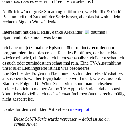
Grandios, dass es wieder im Free-TV zu sehen ist!
Natürlich wären große Streamingplattformen, wie Netflix & Co für
Bekanntheit und Zukunft der Serie besser, aber das ist wohl allein
rechtemäßig ein Wunschdenken.
Interessant mit den Details, danke Alexslider!
Spannend, ob da noch was kommt.
Ich habe mir jetzt mal die Episoden über onlinetvrecorder.com
programmiert, inkl. des ersten Teils des Pilotfilms, der heute Nacht
wiederholt wird, einfach auch interessenshalber, vielleicht schau ich
es auch oder zumindest ich schau mal rein. Eine TV-Ausstrahlung
unser aller Lieblingsserie ist halt was besonderes.
Die Rechte, die Folgen im Nachhinein sich in der Tele5 Mediathek
anzusehen (bzw. über Joyn) haben sie wohl nicht, wie es aussieht.
Star Trek Folgen, Dr. Who, Xena, viele kann man nachsehen.
Leider hab ich in meiner Zattoo TV App Tele 5 nicht dabei, sonst
könnt ichs da viell. auch nachsehen/aufnehmen (wenns rechtemäßig
nicht gesperrt ist).
Danke für den verlinkten Artikel von
moviepilot
Diese Sci-Fi-Serie wurde vergessen – dabei ist sie ein
echtes Juwel