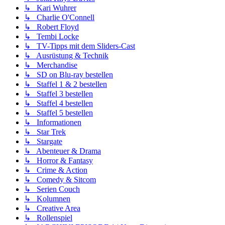
↳ Kari Wuhrer
↳ Charlie O'Connell
↳ Robert Floyd
↳ Tembi Locke
↳ TV-Tipps mit dem Sliders-Cast
↳ Ausrüstung & Technik
↳ Merchandise
↳ SD on Blu-ray bestellen
↳ Staffel 1 & 2 bestellen
↳ Staffel 3 bestellen
↳ Staffel 4 bestellen
↳ Staffel 5 bestellen
↳ Informationen
↳ Star Trek
↳ Stargate
↳ Abenteuer & Drama
↳ Horror & Fantasy
↳ Crime & Action
↳ Comedy & Sitcom
↳ Serien Couch
↳ Kolumnen
↳ Creative Area
↳ Rollenspiel