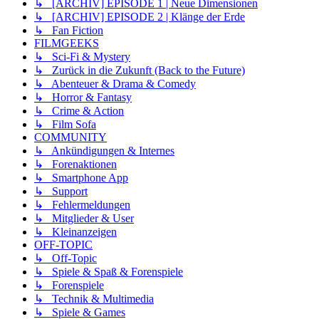
↳ [ARCHIV] EPISODE 1 | Neue Dimensionen
↳ [ARCHIV] EPISODE 2 | Klänge der Erde
↳ Fan Fiction
FILMGEEKS
↳ Sci-Fi & Mystery
↳ Zurück in die Zukunft (Back to the Future)
↳ Abenteuer & Drama & Comedy
↳ Horror & Fantasy
↳ Crime & Action
↳ Film Sofa
COMMUNITY
↳ Ankündigungen & Internes
↳ Forenaktionen
↳ Smartphone App
↳ Support
↳ Fehlermeldungen
↳ Mitglieder & User
↳ Kleinanzeigen
OFF-TOPIC
↳ Off-Topic
↳ Spiele & Spaß & Forenspiele
↳ Forenspiele
↳ Technik & Multimedia
↳ Spiele & Games