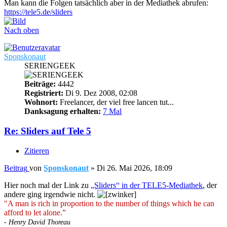
Man kann die Folgen tatsächlich aber in der Mediathek abrufen:
https://tele5.de/sliders
Nach oben
Sponskonaut
SERIENGEEK
Beiträge:
4442
Registriert:
Di 9. Dez 2008, 02:08
Wohnort:
Freelancer, der viel free lancen tut...
Danksagung erhalten:
7 Mal
Re: Sliders auf Tele 5
Zitieren
Beitrag
von
Sponskonaut
»
Di 26. Mai 2026, 18:09
Hier noch mal der Link zu
„Sliders“ in der TELE5-Mediathek
, der
andere ging irgendwie nicht.
"A man is rich in proportion to the number of things which he can
afford to let alone.”
- Henry David Thoreau