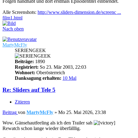
Folgen handhabt und dort erstmals Episodentitel einblendet.
Alle Screenshots:
http://www.sliders-dimension.de/screenc ...
film1.html
Nach oben
MartyMcFly
SERIENGEEK
Beiträge:
1890
Registriert:
So 23. Mär 2003, 22:03
Wohnort:
Oberösterreich
Danksagung erhalten:
10 Mal
Re: Sliders auf Tele 5
Zitieren
Beitrag
von
MartyMcFly
»
Mo 25. Mai 2026, 23:38
Wow. Gänsehautfeeling als ich den Trailer sah
Rewatch schon lange wieder überfälllig.