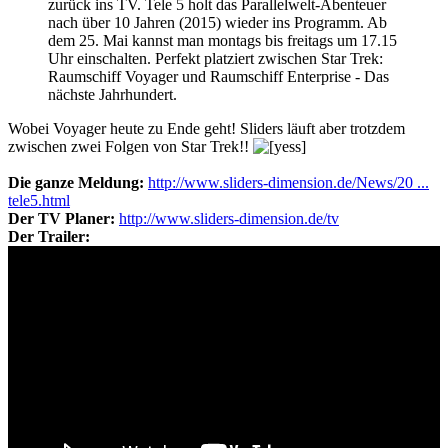
zurück ins TV. Tele 5 holt das Parallelwelt-Abenteuer
nach über 10 Jahren (2015) wieder ins Programm. Ab
dem 25. Mai kannst man montags bis freitags um 17.15
Uhr einschalten. Perfekt platziert zwischen Star Trek:
Raumschiff Voyager und Raumschiff Enterprise - Das
nächste Jahrhundert.
Wobei Voyager heute zu Ende geht! Sliders läuft aber trotzdem
zwischen zwei Folgen von Star Trek!!
Die ganze Meldung:
http://www.sliders-dimension.de/News/20 ...
tele5.html
Der TV Planer:
http://www.sliders-dimension.de/tv
Der Trailer: