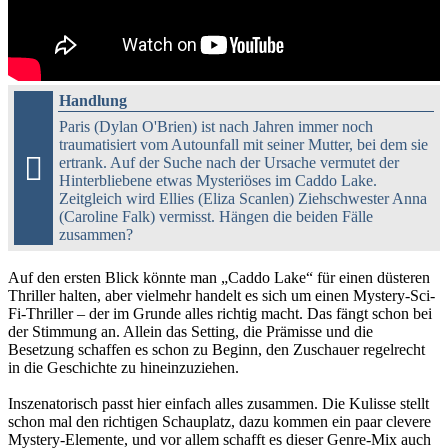
Handlung
Paris (Dylan O'Brien) ist nach Jahren immer noch
traumatisiert vom Autounfall mit seiner Mutter, bei dem sie

ertrank. Auf der Suche nach der Ursache vermutet der
Hinterbliebene etwas Mysteriöses im Caddo Lake.
Zeitgleich wird Ellies (Eliza Scanlen) Ziehschwester Anna
(Caroline Falk) vermisst. Hängen die beiden Fälle
zusammen?
Auf den ersten Blick könnte man „Caddo Lake“ für einen düsteren
Thriller halten, aber vielmehr handelt es sich um einen Mystery-Sci-
Fi-Thriller – der im Grunde alles richtig macht. Das fängt schon bei
der Stimmung an. Allein das Setting, die Prämisse und die
Besetzung schaffen es schon zu Beginn, den Zuschauer regelrecht
in die Geschichte zu hineinzuziehen.
Inszenatorisch passt hier einfach alles zusammen. Die Kulisse stellt
schon mal den richtigen Schauplatz, dazu kommen ein paar clevere
Mystery-Elemente, und vor allem schafft es dieser Genre-Mix auch