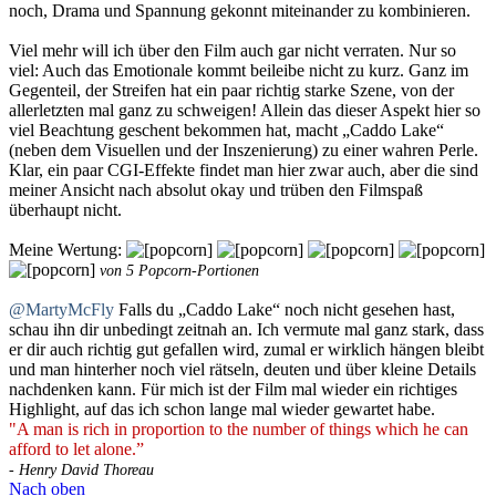
noch, Drama und Spannung gekonnt miteinander zu kombinieren.
Viel mehr will ich über den Film auch gar nicht verraten. Nur so
viel: Auch das Emotionale kommt beileibe nicht zu kurz. Ganz im
Gegenteil, der Streifen hat ein paar richtig starke Szene, von der
allerletzten mal ganz zu schweigen! Allein das dieser Aspekt hier so
viel Beachtung geschent bekommen hat, macht „Caddo Lake“
(neben dem Visuellen und der Inszenierung) zu einer wahren Perle.
Klar, ein paar CGI-Effekte findet man hier zwar auch, aber die sind
meiner Ansicht nach absolut okay und trüben den Filmspaß
überhaupt nicht.
Meine Wertung:
von 5 Popcorn-Portionen
@MartyMcFly
Falls du „Caddo Lake“ noch nicht gesehen hast,
schau ihn dir unbedingt zeitnah an. Ich vermute mal ganz stark, dass
er dir auch richtig gut gefallen wird, zumal er wirklich hängen bleibt
und man hinterher noch viel rätseln, deuten und über kleine Details
nachdenken kann. Für mich ist der Film mal wieder ein richtiges
Highlight, auf das ich schon lange mal wieder gewartet habe.
"A man is rich in proportion to the number of things which he can
afford to let alone.”
- Henry David Thoreau
Nach oben