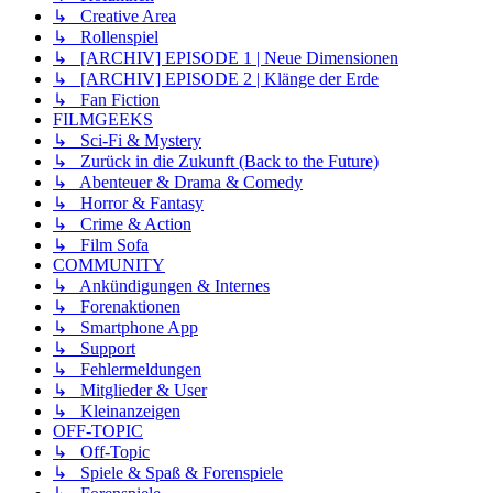
↳ Creative Area
↳ Rollenspiel
↳ [ARCHIV] EPISODE 1 | Neue Dimensionen
↳ [ARCHIV] EPISODE 2 | Klänge der Erde
↳ Fan Fiction
FILMGEEKS
↳ Sci-Fi & Mystery
↳ Zurück in die Zukunft (Back to the Future)
↳ Abenteuer & Drama & Comedy
↳ Horror & Fantasy
↳ Crime & Action
↳ Film Sofa
COMMUNITY
↳ Ankündigungen & Internes
↳ Forenaktionen
↳ Smartphone App
↳ Support
↳ Fehlermeldungen
↳ Mitglieder & User
↳ Kleinanzeigen
OFF-TOPIC
↳ Off-Topic
↳ Spiele & Spaß & Forenspiele