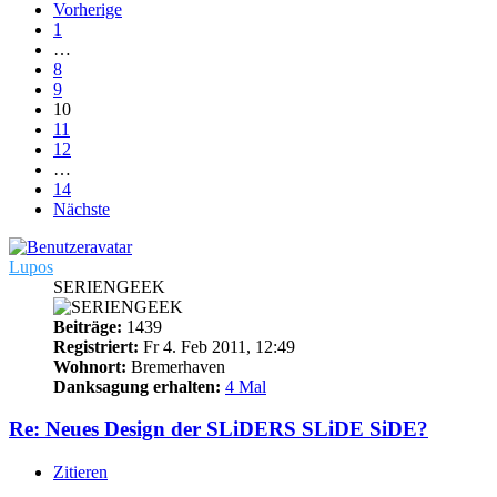
Vorherige
1
…
8
9
10
11
12
…
14
Nächste
Lupos
SERIENGEEK
Beiträge:
1439
Registriert:
Fr 4. Feb 2011, 12:49
Wohnort:
Bremerhaven
Danksagung erhalten:
4 Mal
Re: Neues Design der SLiDERS SLiDE SiDE?
Zitieren