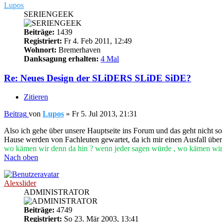
Lupos
SERIENGEEK
Beiträge:
1439
Registriert:
Fr 4. Feb 2011, 12:49
Wohnort:
Bremerhaven
Danksagung erhalten:
4 Mal
Re: Neues Design der SLiDERS SLiDE SiDE?
Zitieren
Beitrag
von
Lupos
»
Fr 5. Jul 2013, 21:31
Also ich gehe über unsere Hauptseite ins Forum und das geht nicht so
Hause werden von Fachleuten gewartet, da ich mir einen Ausfall überh
wo kämen wir denn da hin ? wenn jeder sagen würde , wo kämen wi
Nach oben
Alexslider
ADMINISTRATOR
Beiträge:
4749
Registriert:
So 23. Mär 2003, 13:41