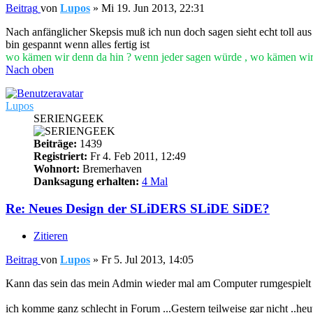
Beitrag
von
Lupos
»
Mi 19. Jun 2013, 22:31
Nach anfänglicher Skepsis muß ich nun doch sagen sieht echt toll aus 
bin gespannt wenn alles fertig ist
wo kämen wir denn da hin ? wenn jeder sagen würde , wo kämen wi
Nach oben
Lupos
SERIENGEEK
Beiträge:
1439
Registriert:
Fr 4. Feb 2011, 12:49
Wohnort:
Bremerhaven
Danksagung erhalten:
4 Mal
Re: Neues Design der SLiDERS SLiDE SiDE?
Zitieren
Beitrag
von
Lupos
»
Fr 5. Jul 2013, 14:05
Kann das sein das mein Admin wieder mal am Computer rumgespielt
ich komme ganz schlecht in Forum ...Gestern teilweise gar nicht ..heu