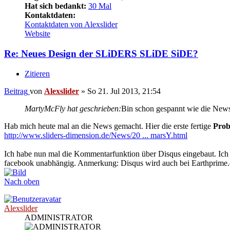
Hat sich bedankt:
30 Mal
Kontaktdaten:
Kontaktdaten von Alexslider
Website
Re: Neues Design der SLiDERS SLiDE SiDE?
Zitieren
Beitrag
von
Alexslider
»
So 21. Jul 2013, 21:54
MartyMcFly hat geschrieben:
Bin schon gespannt wie die News 
Hab mich heute mal an die News gemacht. Hier die erste fertige
Prob
http://www.sliders-dimension.de/News/20 ... marsY.html
Ich habe nun mal die Kommentarfunktion über Disqus eingebaut. Ich de
facebook unabhängig. Anmerkung: Disqus wird auch bei Earthprime
Nach oben
Alexslider
ADMINISTRATOR