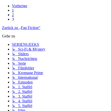
Vorherige
1
2
3
Zurück zu „Fan Fiction“
Gehe zu
SERIENGEEKS
↳ Sci-Fi & Mystery
↳ Sliders
↳ Nachrichten
↳ Serie
↳ Filmfehler
↳ Kromagg Prime
↳ International
↳ Episoden
↳ 1. Staffel
↳ 2. Staffel
↳ 3. Staffel
↳ 4. Staffel
↳ 5. Staffel
↳ Film