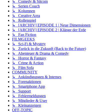
↳ Comedy & Sitcom
↳ Serien Couch
↳ Kolumnen
↳ Creative Area
↳ Rollenspiel
↳ [ARCHIV] EPISODE 1 | Neue Dimensionen
↳ [ARCHIV] EPISODE 2 | Klänge der Erde
↳ Fan Fiction
FILMGEEKS
↳ Sci-Fi & Mystery
↳ Zurück in die Zukunft (Back to the Future)
↳ Abenteuer & Drama & Comedy
↳ Horror & Fantasy
↳ Crime & Action
↳ Film Sofa
COMMUNITY
↳ Ankündigungen & Internes
↳ Forenaktionen
↳ Smartphone App
↳ Support
↳ Fehlermeldungen
↳ Mitglieder & User
↳ Kleinanzeigen
OFF-TOPIC